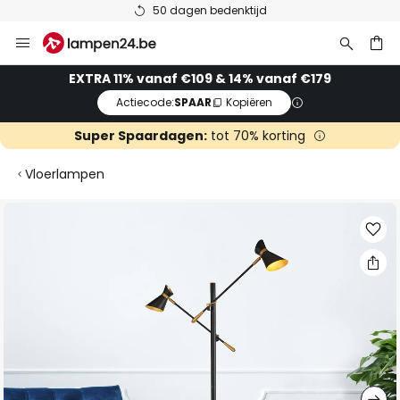
50 dagen bedenktijd
Ga
naar
de
ken
EXTRA 11% vanaf €109 & 14% vanaf €179
inhoud
Actiecode:
SPAAR
Kopiëren
Super Spaardagen:
tot 70% korting
Vloerlampen
Ga
naar
het
einde
van
de
afbeeldingen-
gallerij