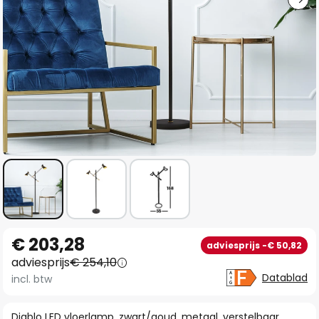
Ga
€ 203,28
adviesprijs -€ 50,82
naar
adviesprijs
€ 254,10
het
Datablad
incl. btw
begin
van
Diablo LED vloerlamp, zwart/goud, metaal, verstelbaar