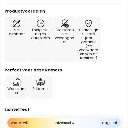
Productvoordelen
Niet
Energiezui
Gloeilamp
Searchligh
dimbaar
nig en
niet
t – tot 5
duurzaam
vervangba
jaar
ar
garantie
(zie
voorwaard
en van de
fabrikant)
Perfect voor deze kamers
Woonkam
Eetkamer
er
Lichteffect
warm-wit
universeel wit
daglicht