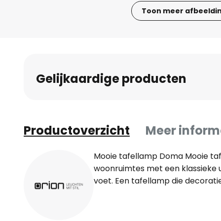
Toon meer afbeeldi
Ga
naar
het
begin
van
Gelijkaardige producten
de
afbeeldingen-
gallerij
Productoverzicht
Meer inform
Mooie tafellamp Doma Mooie tafe
woonruimtes met een klassieke ui
voet. Een tafellamp die decoratie