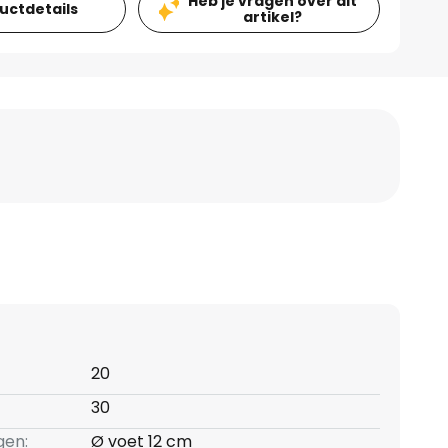
Heb je vragen over dit
ductdetails
artikel?
20
30
gen:
Ø voet 12 cm