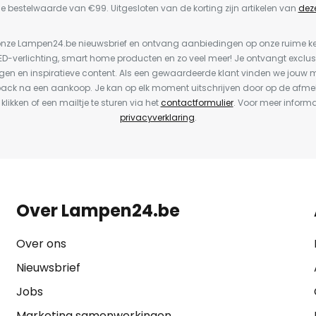
e bestelwaarde van €99. Uitgesloten van de korting zijn artikelen van
dez
or onze Lampen24.be nieuwsbrief en ontvang aanbiedingen op onze ruime 
LED-verlichting, smart home producten en zo veel meer! Je ontvangt exclus
en en inspiratieve content. Als een gewaardeerde klant vinden we jouw m
back na een aankoop. Je kan op elk moment uitschrijven door op de afme
 klikken of een mailtje te sturen via het
contactformulier
. Voor meer informa
privacyverklaring
.
Over Lampen24.be
Over ons
Nieuwsbrief
Jobs
Marketing samenwerkingen