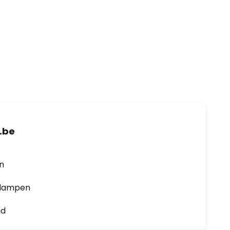
.be
en
0 lampen
jd