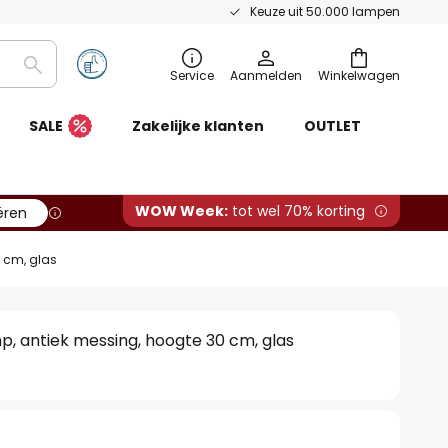
Keuze uit 50.000 lampen
Zoeken
Service
Aanmelden
Winkelwagen
SALE
Zakelijke klanten
OUTLET
WOW Week:
tot wel 70% korting
ëren
 cm, glas
, antiek messing, hoogte 30 cm, glas