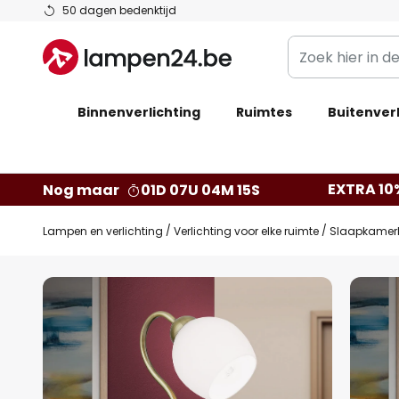
Ga
50 dagen bedenktijd
naar
Zoek
de
hier
inhoud
in
Binnenverlichting
Ruimtes
de
Buitenverl
webwinkel
EXTRA 10
Nog maar
01D 07U 04M 14S
Lampen en verlichting
Verlichting voor elke ruimte
Slaapkamer
Ga
naar
het
einde
van
de