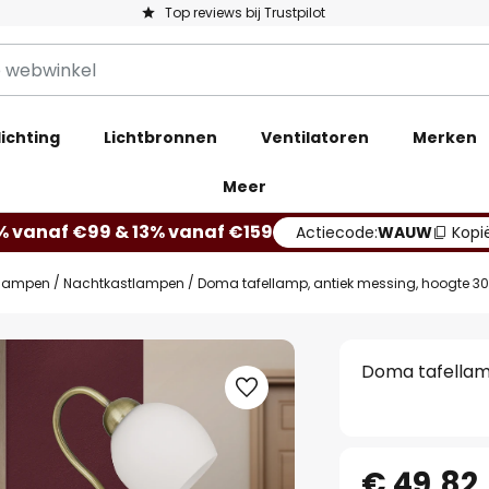
Top reviews bij Trustpilot
ichting
Lichtbronnen
Ventilatoren
Merken
Meer
% vanaf €99 & 13% vanaf €159
Actiecode:
WAUW
Kopi
lampen
Nachtkastlampen
Doma tafellamp, antiek messing, hoogte 30
Doma tafellamp
€ 49,82