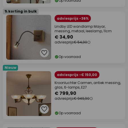
Op voorraad
% korting in bulk
adviesprijs -36%
Lindby LED wandlamp Mayar,
messing, metaal, leeslamp, 11cm
€ 34,90
adviesprijs
€ 54,90
Op voorraad
Nieuw
adviesprijs -€ 150,00
Kroonluchter Carmen, antiek messing,
glas, 6-lamps, E27
€ 799,90
adviesprijs
€ 949,90
Op voorraad