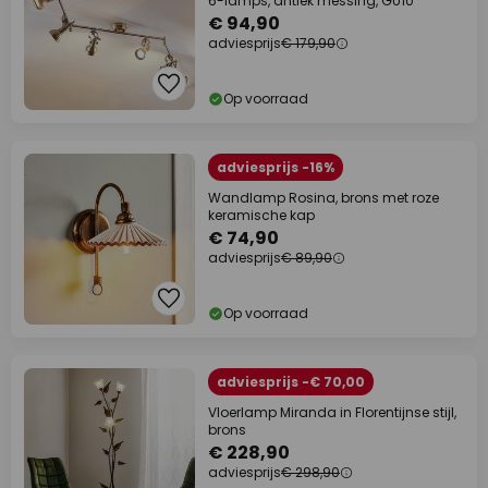
6-lamps, antiek messing, GU10
€ 94,90
adviesprijs
€ 179,90
Op voorraad
adviesprijs -16%
Wandlamp Rosina, brons met roze
keramische kap
€ 74,90
adviesprijs
€ 89,90
Op voorraad
adviesprijs -€ 70,00
Vloerlamp Miranda in Florentijnse stijl,
brons
€ 228,90
adviesprijs
€ 298,90