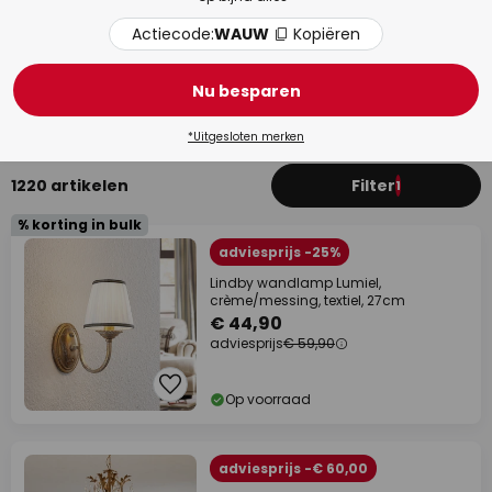
Actiecode:
WAUW
Kopiëren
Badkamer
Woo
Nu besparen
*Uitgesloten merken
1220 artikelen
Filter
1
% korting in bulk
adviesprijs -25%
Lindby wandlamp Lumiel,
crème/messing, textiel, 27cm
€ 44,90
adviesprijs
€ 59,90
Op voorraad
adviesprijs -€ 60,00