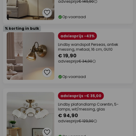
adviesprijs
€ 149,90
Op voorraad
% korting in bulk
adviesprijs -43%
Lindby wandspot Perseas, antiek
messing, metaal, 16 cm, GU10
€ 19,90
adviesprijs
€ 34,90
Op voorraad
adviesprijs -€ 35,00
Lindby plafondlamp Corentin, 5-
lamps, wit/messing, glas
€ 94,90
adviesprijs
€ 129,90