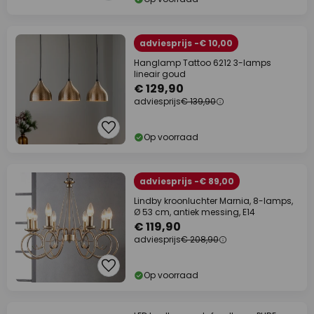
adviesprijs -€ 10,00
Hanglamp Tattoo 6212 3-lamps
lineair goud
€ 129,90
adviesprijs
€ 139,90
Op voorraad
adviesprijs -€ 89,00
Lindby kroonluchter Marnia, 8-lamps,
Ø 53 cm, antiek messing, E14
€ 119,90
adviesprijs
€ 208,90
Op voorraad