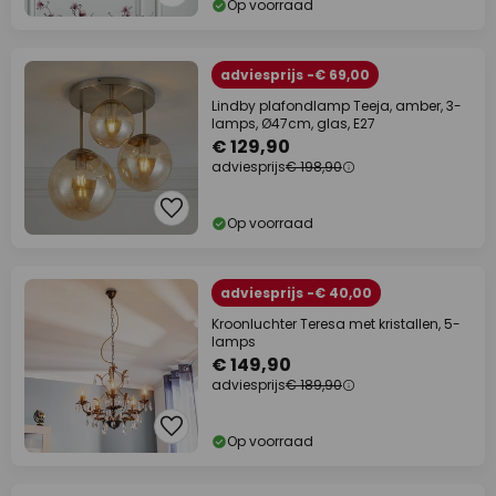
Op voorraad
adviesprijs -€ 69,00
Lindby plafondlamp Teeja, amber, 3-
lamps, Ø47cm, glas, E27
€ 129,90
adviesprijs
€ 198,90
Op voorraad
adviesprijs -€ 40,00
Kroonluchter Teresa met kristallen, 5-
lamps
€ 149,90
adviesprijs
€ 189,90
Op voorraad