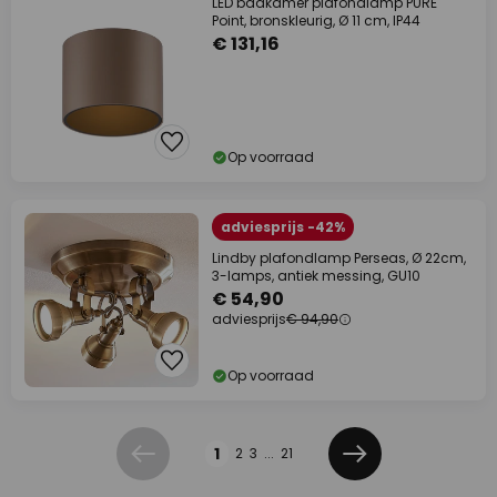
LED badkamer plafondlamp PURE
Point, bronskleurig, Ø 11 cm, IP44
€ 131,16
Op voorraad
adviesprijs -42%
Lindby plafondlamp Perseas, Ø 22cm,
3-lamps, antiek messing, GU10
€ 54,90
adviesprijs
€ 94,90
Op voorraad
Pagina
1
2
3
...
21
Vorige
Volgende