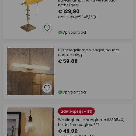
Bureaulamp Ancilla verstelbaar
brons/geel
€ 129,90
adviesprijs
€ 145,13
Op voorraad
LED spiegellamp Visagist, houder
oudmessing
€ 59,88
Op voorraad
adviesprijs -11%
Westinghouse hanglamp 6338540,
helder/brons, glas, E27
€ 45,90