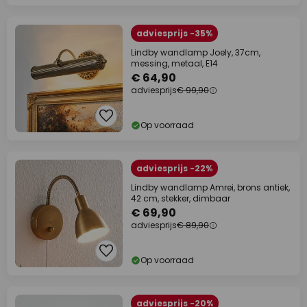
adviesprijs -35%
Lindby wandlamp Joely, 37cm,
messing, metaal, E14
€ 64,90
adviesprijs
€ 99,90
Op voorraad
adviesprijs -22%
Lindby wandlamp Amrei, brons antiek,
42 cm, stekker, dimbaar
€ 69,90
adviesprijs
€ 89,90
Op voorraad
adviesprijs -20%