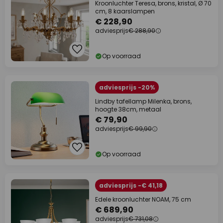
Kroonluchter Teresa, brons, kristal, Ø 70
cm, 8 kaarslampen
€ 228,90
adviesprijs
€ 288,90
Op voorraad
adviesprijs -20%
Lindby tafellamp Milenka, brons,
hoogte 38cm, metaal
€ 79,90
adviesprijs
€ 99,90
Op voorraad
adviesprijs -€ 41,18
Edele kroonluchter NOAM, 75 cm
€ 689,90
adviesprijs
€ 731,08