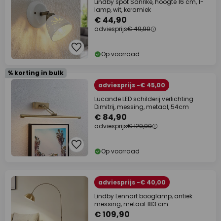
Lindby spot Sanrike, hoogte 16 cm, 1-
lamp, wit, keramiek
€ 44,90
adviesprijs
€ 49,90
Op voorraad
% korting in bulk
adviesprijs -€ 45,00
Lucande LED schilderij verlichting
Dimitrij, messing, metaal, 54cm
€ 84,90
adviesprijs
€ 129,90
Op voorraad
adviesprijs -€ 40,00
Lindby Lennart booglamp, antiek
messing, metaal 183 cm
€ 109,90