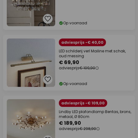
Op voorraad
adviesprijs -€ 40,00
LED schilderij verl Mailine met schak,
oud messing
€ 69,90
adviesprijs
€ 109,90
Op voorraad
adviesprijs -€ 109,00
Lindby LED plafondlamp Bentas, brons,
metaal, Ø 80cm
€ 189,90
adviesprijs
€ 298,90