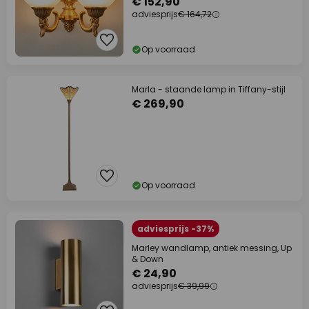
€ 152,90
adviesprijs
€ 164,72
Op voorraad
Marla - staande lamp in Tiffany-stijl
€ 269,90
Op voorraad
adviesprijs -37%
Marley wandlamp, antiek messing, Up
& Down
€ 24,90
adviesprijs
€ 39,99