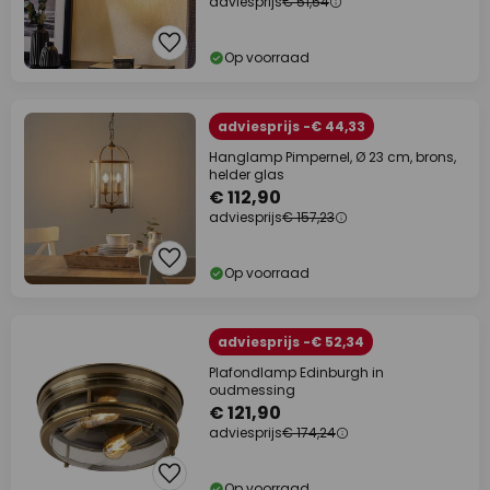
adviesprijs
€ 51,54
Op voorraad
adviesprijs -€ 44,33
Hanglamp Pimpernel, Ø 23 cm, brons,
helder glas
€ 112,90
adviesprijs
€ 157,23
Op voorraad
adviesprijs -€ 52,34
Plafondlamp Edinburgh in
oudmessing
€ 121,90
adviesprijs
€ 174,24
Op voorraad