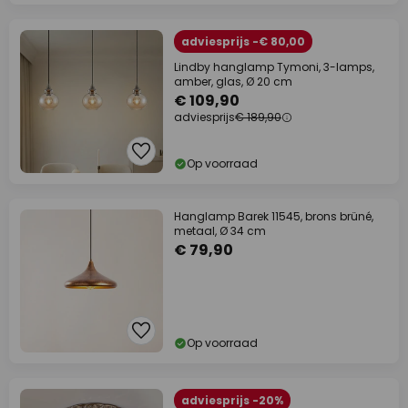
adviesprijs -€ 80,00
Lindby hanglamp Tymoni, 3-lamps,
amber, glas, Ø 20 cm
€ 109,90
adviesprijs
€ 189,90
Op voorraad
Hanglamp Barek 11545, brons brüné,
metaal, Ø 34 cm
€ 79,90
Op voorraad
adviesprijs -20%