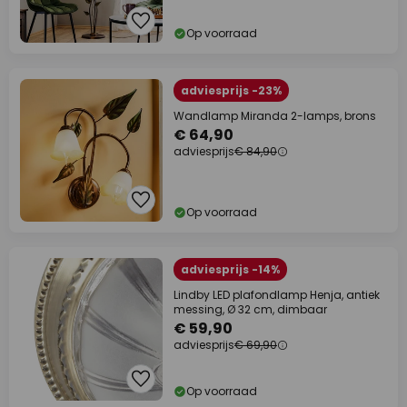
Op voorraad
adviesprijs -23%
Wandlamp Miranda 2-lamps, brons
€ 64,90
adviesprijs
€ 84,90
Op voorraad
adviesprijs -14%
Lindby LED plafondlamp Henja, antiek
messing, Ø 32 cm, dimbaar
€ 59,90
adviesprijs
€ 69,90
Op voorraad