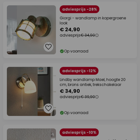
adviesprijs -28%
Giorgi - wandlamp in kopergroene
look
€ 24,90
adviesprijs
€ 34,90
Op voorraad
adviesprijs -12%
Lindby wandlamp Mael, hoogte 20
cm, brons antiek, trekschakelaar
€ 34,90
adviesprijs
€ 39,90
Op voorraad
adviesprijs -10%