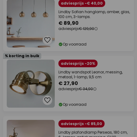
adviesprijs -€ 40,00
Lindby Sofian hanglamp, amber, glas,
100 cm, 3-lamps.
€ 89,90
adviesprijs
€ 129,90
Op voorraad
% korting in bulk
adviesprijs -20%
Lindby wandspot Leonor, messing,
metaal, 1-lamp, 9,5 cm
€ 27,90
adviesprijs
€ 34,90
Op voorraad
adviesprijs -€ 85,00
Lindby plafondlamp Perseas, 180 cm,