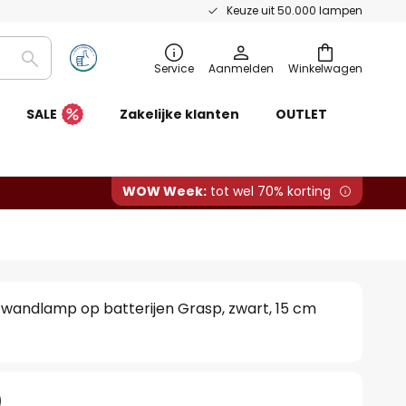
Keuze uit 50.000 lampen
Zoeken
Service
Aanmelden
Winkelwagen
SALE
Zakelijke klanten
OUTLET
WOW Week:
tot wel 70% korting
wandlamp op batterijen Grasp, zwart, 15 cm
0