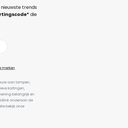
 nieuwste trends
rtingscode*
die
e merken
.
keuze aan lampen,
ieve kortingen,
ening belangrijk en
ldlink onderaan de
tie bekijk onze