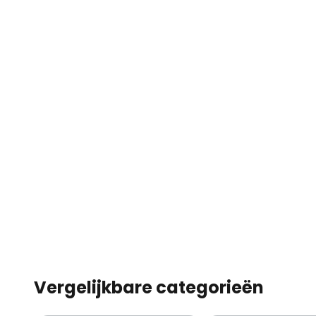
worden aangeschaft, zodat de ta
kan blijven branden.
Technische gegevens:
- incl. 3.200 mAh Li-Ion-accu
- incl. USB-kabel zonder netvoed
- Brandduur bij 100 % helderheid 
Vergelijkbare categorieën