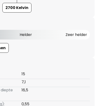
2700 Kelvin
Helder
Zeer helder
men
15
7,1
 diepte
16,5
g):
0,55