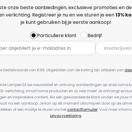
ste onze beste aanbiedingen, exclusieve promoties en de
n verlichting. Registreer je nu en we sturen je een
13%
ko
je kunt gebruiken bij je eerste aankoop!
Particuliere klant
Bedrijf
Inschrijven
e bestelwaarde van €99. Uitgesloten van de korting zijn artikelen van
dez
or onze Lampen24.be nieuwsbrief en ontvang aanbiedingen op onze ruime 
LED-verlichting, smart home producten en zo veel meer! Je ontvangt exclus
en en inspiratieve content. Als een gewaardeerde klant vinden we jouw m
back na een aankoop. Je kan op elk moment uitschrijven door op de afme
 klikken of een mailtje te sturen via het
contactformulier
. Voor meer informa
privacyverklaring
.