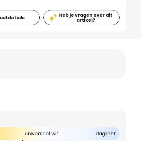
Heb je vragen over dit
ductdetails
artikel?
universeel wit
daglicht