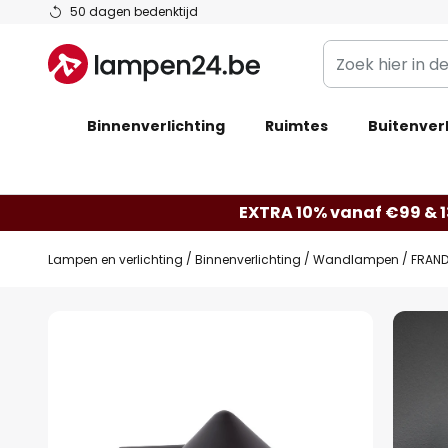
Ga
50 dagen bedenktijd
naar
Zoek
de
hier
inhoud
in
Binnenverlichting
Ruimtes
de
Buitenverl
webwinkel
EXTRA 10% vanaf €99 & 
Lampen en verlichting
Binnenverlichting
Wandlampen
FRAND
Ga
naar
het
einde
van
de