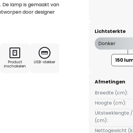
e. De lamp is gemaakt van
ontworpen door designer
oos in verschillende
r, eetkamer, hal of
Lichtsterkte
leur benadrukt het
t hem tot een veelzijdig
Donker
150 lu
Product
USB-stekker
kan het licht in drie standen
inschakelen
aan elke situatie worden
Afmetingen
Breedte (cm):
ne wordt meegeleverd. Een
. De lichtbron One is voorzien
Hoogte (cm):
, waardoor hij heel eenvoudig
Uitsteeklengte /
.
(cm):
Nettogewicht (k
an een extra LED-lichtbron One