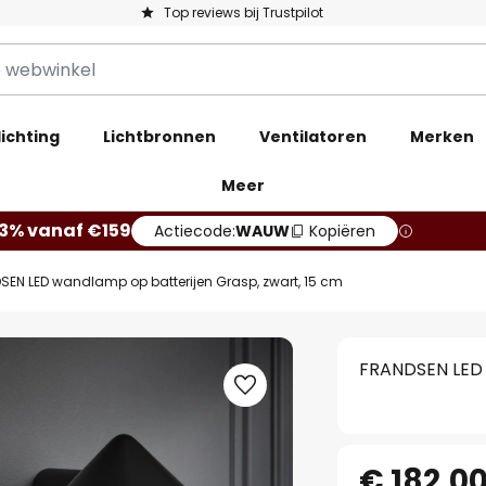
Top reviews bij Trustpilot
ichting
Lichtbronnen
Ventilatoren
Merken
Meer
13% vanaf €159
Actiecode:
WAUW
Kopiëren
SEN LED wandlamp op batterijen Grasp, zwart, 15 cm
FRANDSEN LED 
€ 182,0