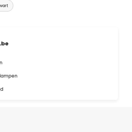
wart
.be
en
0 lampen
jd