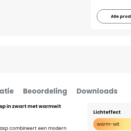
Alle pro
atie
Beoordeling
Downloads
p in zwart met warmwit
Lichteffect
warm-wit
asp combineert een modern