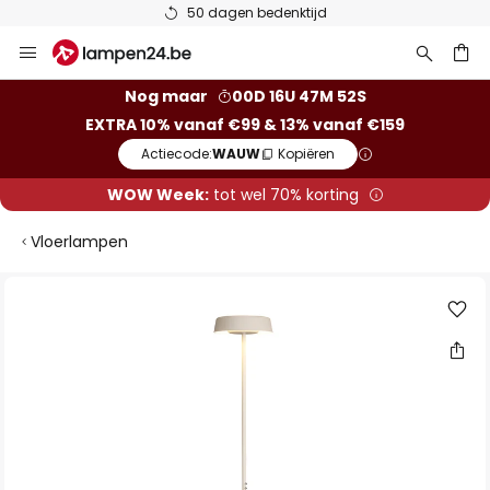
50 dagen bedenktijd
Ga
naar
de
ken
Nog maar
00D 16U 47M 52S
inhoud
EXTRA 10% vanaf €99 & 13% vanaf €159
Actiecode:
WAUW
Kopiëren
WOW Week:
tot wel 70% korting
Vloerlampen
Ga
naar
het
einde
van
de
afbeeldingen-
gallerij