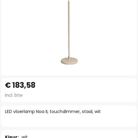
Ga
€ 183,58
naar
het
incl. btw
begin
van
LED vloerlamp Noa II, touchdimmer, staal, wit
de
afbeeldingen-
gallerij
Kleur:
wit