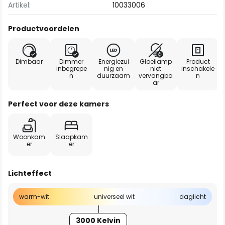
Artikel:
10033006
Productvoordelen
Dimbaar
Dimmer
Energiezui
Gloeilamp
Product
inbegrepe
nig en
niet
inschakele
n
duurzaam
vervangba
n
ar
Perfect voor deze kamers
Woonkam
Slaapkam
er
er
Lichteffect
warm-wit
universeel wit
daglicht
3000 Kelvin