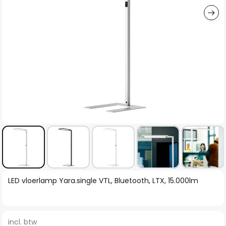
Ga
LED vloerlamp Yara.single VTL, Bluetooth, LTX, 15.000lm
naar
het
begin
incl. btw