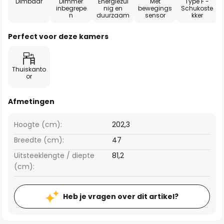
Dimbaar
Dimmer
Energiezui
Met
Type F -
inbegrepe
nig en
bewegings
Schukoste
n
duurzaam
sensor
kker
Perfect voor deze kamers
Thuiskanto
or
Afmetingen
Hoogte (cm):
202,3
Breedte (cm):
47
Uitsteeklengte / diepte
81,2
(cm):
Heb je vragen over dit artikel?