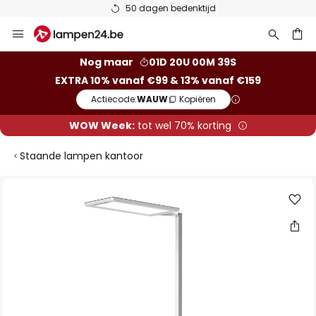
50 dagen bedenktijd
Ga
naar
de
ken
Nog maar
01D 20U 00M 39S
inhoud
EXTRA 10% vanaf €99 & 13% vanaf €159
Actiecode:
WAUW
Kopiëren
WOW Week:
tot wel 70% korting
Staande lampen kantoor
Ga
naar
het
einde
van
de
afbeeldingen-
gallerij