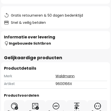
van
de
afbeeldingen-
Gratis retourneren & 50 dagen bedenktijd
gallerij
Snel & veilig betalen
Informatie over levering
Ingebouwde lichtbron
Gelijkaardige producten
Productdetails
Merk
Waldmann
Artikel:
9600166X
Productvoordelen