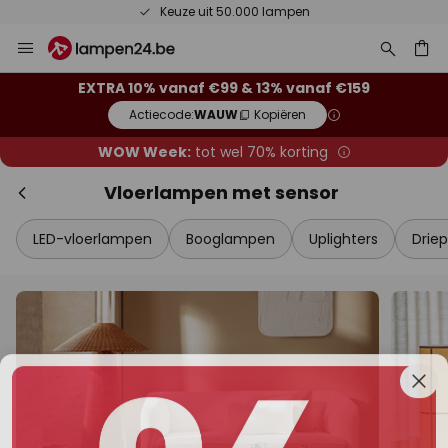
Keuze uit 50.000 lampen
Ga
Slui
naar
de
ken
EXTRA 10% vanaf €99 & 13% vanaf €159
inhoud
Actiecode:
WAUW
Kopiëren
WOW Week:
tot wel 70% korting
Vloerlampen met sensor
LED-vloerlampen
Booglampen
Uplighters
Drie
Extra korting
10% korting
vanaf €99
13% korting
vanaf €159
op bijna alles*