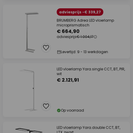
adviesprijs -€ 339,27
BRUMBERG Adrea LED vloerlamp
microprismatisch
€ 664,90
adviesprijs
€ 1.004,17
Levertijd: 9 - 13 werkdagen
LED vloerlamp Yara.single CCT, BT, PIR,
wit
€ 2.121,91
Op voorraad
LED vloerlamp Yara.double CCT, BT,
LTX, zwart