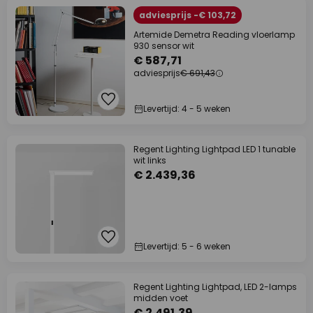
adviesprijs -€ 103,72
Artemide Demetra Reading vloerlamp
930 sensor wit
€ 587,71
adviesprijs
€ 691,43
Levertijd: 4 - 5 weken
Regent Lighting Lightpad LED 1 tunable
wit links
€ 2.439,36
Levertijd: 5 - 6 weken
Regent Lighting Lightpad, LED 2-lamps
midden voet
€ 2.491,39