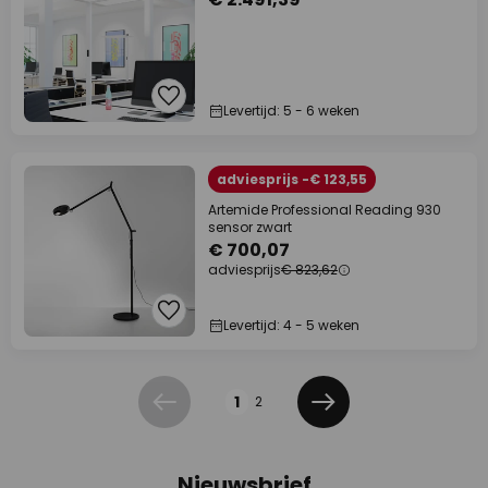
Levertijd: 5 - 6 weken
adviesprijs -€ 123,55
Artemide Professional Reading 930
sensor zwart
€ 700,07
adviesprijs
€ 823,62
Levertijd: 4 - 5 weken
Pagina
1
2
Vorige
Volgende
Nieuwsbrief