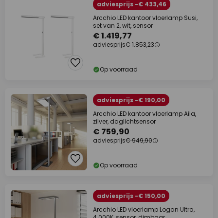
adviesprijs -€ 433,46
Arcchio LED kantoor vloerlamp Susi,
set van 2, wit, sensor
€ 1.419,77
adviesprijs
€ 1.853,23
Op voorraad
adviesprijs -€ 190,00
Arcchio LED kantoor vloerlamp Aila,
zilver, daglichtsensor
€ 759,90
adviesprijs
€ 949,90
Op voorraad
adviesprijs -€ 150,00
Arcchio LED vloerlamp Logan Ultra,
4.000K, sensor, dimbaar