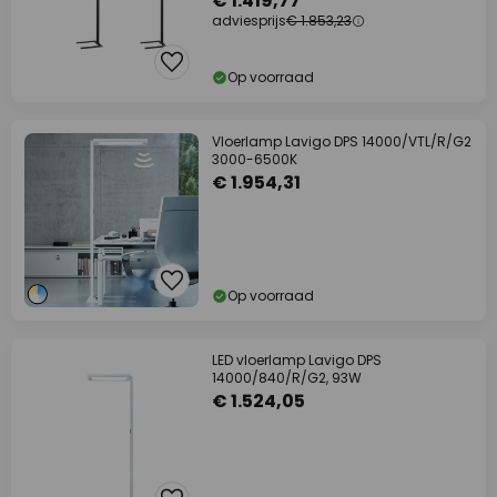
€ 1.419,77
adviesprijs
€ 1.853,23
Op voorraad
Vloerlamp Lavigo DPS 14000/VTL/R/G2
3000-6500K
€ 1.954,31
Op voorraad
LED vloerlamp Lavigo DPS
14000/840/R/G2, 93W
€ 1.524,05