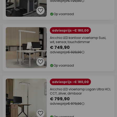
adviesprijs
€ 729,90
Op voorraad
adviesprijs -€ 180,00
Arcchio LED kantoor vloerlamp Susi,
wit, sensor, touchdimmer
€ 749,90
adviesprijs
€ 929,90
Op voorraad
adviesprijs -€ 180,00
Arcchio LED vloerlamp Logan Ultra HCL
CCT, zilver, dimbaar
€ 799,90
adviesprijs
€ 979,90
Op voorraad