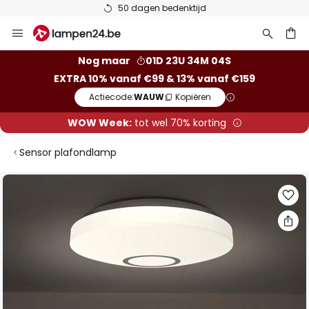
50 dagen bedenktijd
Ga
naar
de
ken
Nog maar
01D 23U 34M 03S
inhoud
EXTRA 10% vanaf €99 & 13% vanaf €159
Actiecode:
WAUW
Kopiëren
WOW Week:
tot wel 70% korting
Sensor plafondlamp
Ga
naar
het
einde
van
de
afbeeldingen-
gallerij