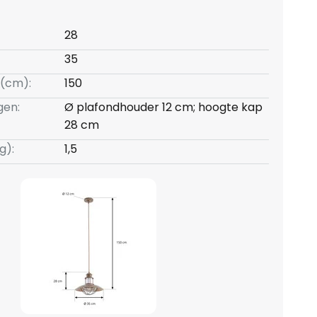
28
35
(cm):
150
gen:
Ø plafondhouder 12 cm; hoogte kap
28 cm
g):
1,5