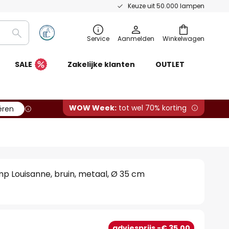
Keuze uit 50.000 lampen
Zoeken
Service
Aanmelden
Winkelwagen
SALE
Zakelijke klanten
OUTLET
WOW Week:
tot wel 70% korting
ëren
p Louisanne, bruin, metaal, Ø 35 cm
adviesprijs -€ 35,00