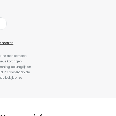
e merken
.
keuze aan lampen,
ieve kortingen,
ening belangrijk en
ldlink onderaan de
tie bekijk onze