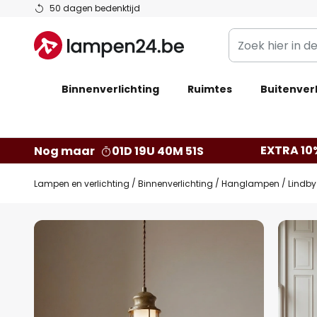
Ga
50 dagen bedenktijd
naar
Zoek
de
hier
inhoud
in
Binnenverlichting
Ruimtes
de
Buitenverl
webwinkel
EXTRA 10
Nog maar
01D 19U 40M 50S
Lampen en verlichting
Binnenverlichting
Hanglampen
Lindby
Ga
naar
het
einde
van
de