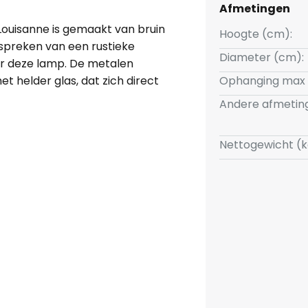
Afmetingen
ouisanne is gemaakt van bruin
Hoogte (cm):
 spreken van een rustieke
Diameter (cm):
oor deze lamp. De metalen
 helder glas, dat zich direct
Ophanging max 
 andere als bescherming dient.
Andere afmetin
jk compleet, dat goed past bij
ok bij sommige maritieme stijlen
Nettogewicht (k
prachtig boven een tafel
lijk ook geschikt voor plaatsen
 tafelverlichting nodig is, maar
ne verlichting.