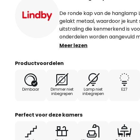
De ronde kap van de hanglamp L
gelakt metaal, waardoor je kunt
uitstraling die kenmerkend is v
onderdelen worden aangevuld met
boven de lamp bevindt en onder
Meer lezen
Het maakt echter ook het uiterli
alle soorten landhuisstijlen en o
Productvoordelen
niet misstaat. De hanglamp kan 
worden geplaatst, maar is natuur
in de woonkamer waar niet direct
Dimbaar
Dimmer niet
Lamp niet
E27
waar men op zoek is naar algeme
inbegrepen
inbegrepen
Perfect voor deze kamers