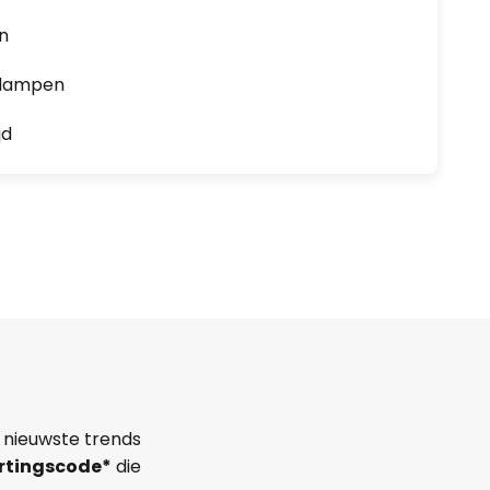
en
0 lampen
jd
 nieuwste trends
rtingscode*
die