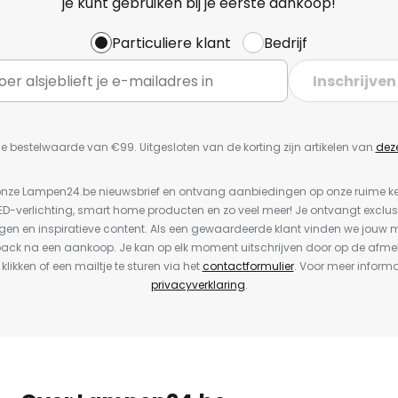
je kunt gebruiken bij je eerste aankoop!
Particuliere klant
Bedrijf
Inschrijven
e bestelwaarde van €99. Uitgesloten van de korting zijn artikelen van
dez
or onze Lampen24.be nieuwsbrief en ontvang aanbiedingen op onze ruime 
LED-verlichting, smart home producten en zo veel meer! Je ontvangt exclus
en en inspiratieve content. Als een gewaardeerde klant vinden we jouw m
back na een aankoop. Je kan op elk moment uitschrijven door op de afme
 klikken of een mailtje te sturen via het
contactformulier
. Voor meer informa
privacyverklaring
.