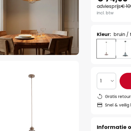
adviesprijs
€ 10
incl. btw
Kleur:
bruin /
1
Gratis retou
Snel & veilig
Informatie o