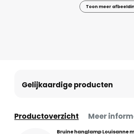
Toon meer afbeeldi
Ga
naar
het
begin
van
de
afbeeldingen-
gallerij
Gelijkaardige producten
Productoverzicht
Meer inform
Bruine hanglamp Louisanne me