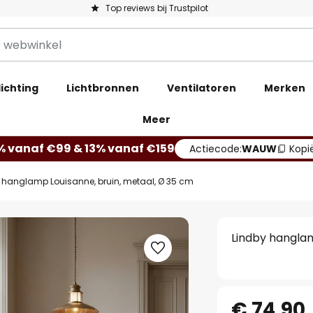
Top reviews bij Trustpilot
ichting
Lichtbronnen
Ventilatoren
Merken
Meer
% vanaf €99 & 13% vanaf €159
Actiecode:
WAUW
Kopi
 hanglamp Louisanne, bruin, metaal, Ø 35 cm
Lindby hanglam
€ 74,90