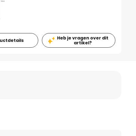
Heb je vragen over dit
ductdetails
artikel?