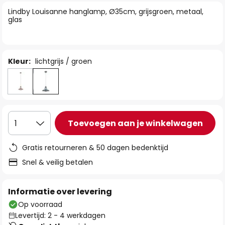
van
Lindby Louisanne hanglamp, Ø35cm, grijsgroen, metaal,
de
glas
afbeeldingen-
gallerij
Kleur:
lichtgrijs / groen
Toevoegen aan je winkelwagen
1
Gratis retourneren & 50 dagen bedenktijd
Snel & veilig betalen
Informatie over levering
Op voorraad
Levertijd: 2 - 4 werkdagen