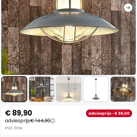
Ga
€ 89,90
adviesprijs -€ 55,00
naar
adviesprijs
€ 144,90
het
incl. btw
begin