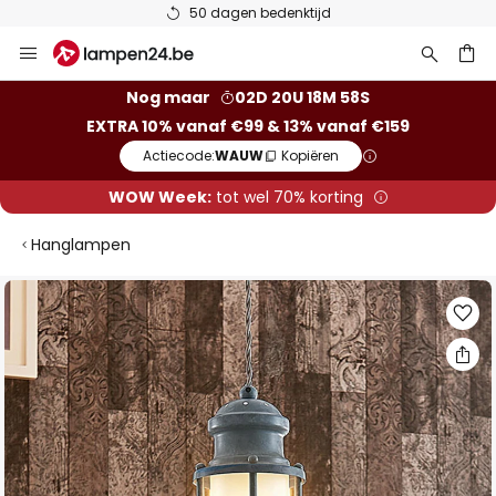
50 dagen bedenktijd
Ga
naar
de
ken
Nog maar
02D 20U 18M 57S
inhoud
EXTRA 10% vanaf €99 & 13% vanaf €159
Actiecode:
WAUW
Kopiëren
WOW Week:
tot wel 70% korting
Hanglampen
Ga
naar
het
einde
van
de
afbeeldingen-
gallerij