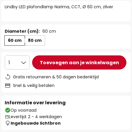
van
Lindby LED plafondlamp Narima, CCT, Ø 60 cm, zilver
de
afbeeldingen-
gallerij
Diameter (cm):
60 cm
60 cm
80 cm
Toevoegen aan je winkelwagen
1
Gratis retourneren & 50 dagen bedenktijd
Snel & veilig betalen
Informatie over levering
Op voorraad
Levertijd: 2 - 4 werkdagen
Ingebouwde lichtbron