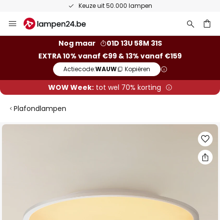
Keuze uit 50.000 lampen
Ga
naar
de
ken
Nog maar
01D 13U 58M 30S
inhoud
EXTRA 10% vanaf €99 & 13% vanaf €159
Actiecode:
WAUW
Kopiëren
WOW Week:
tot wel 70% korting
Plafondlampen
Ga
naar
het
einde
van
de
afbeeldingen-
gallerij