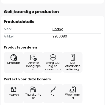
Gelijkaardige producten
Productdetails
Merk
Lindby
Artikel:
9956080
Productvoordelen
Dimbaar
Dimmer
Energiezui
Met
inbegrepe
nig en
afstandsb
n
duurzaam
ediening
Perfect voor deze kamers
Keuken
Thuiskanto
Hal
Woonkam
or
er