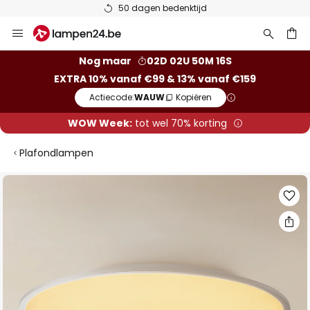
50 dagen bedenktijd
Ga
naar
de
ken
Nog maar
02D 02U 50M 16S
inhoud
EXTRA 10% vanaf €99 & 13% vanaf €159
Actiecode:
WAUW
Kopiëren
WOW Week:
tot wel 70% korting
Plafondlampen
Ga
naar
het
einde
van
de
afbeeldingen-
gallerij