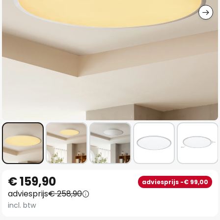
Ga
€ 159,90
adviesprijs -€ 99,00
naar
adviesprijs
€ 258,90
het
incl. btw
begin