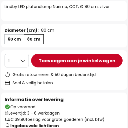
van
Lindby LED plafondlamp Narima, CCT, Ø 80 cm, zilver
de
afbeeldingen-
gallerij
Diameter (cm):
80 cm
60 cm
80 cm
Toevoegen aan je winkelwagen
1
Gratis retourneren & 50 dagen bedenktijd
Snel & veilig betalen
Informatie over levering
Op voorraad
Levertijd: 3 - 6 werkdagen
€ 39,90
toeslag voor grote goederen (incl. btw)
Ingebouwde lichtbron