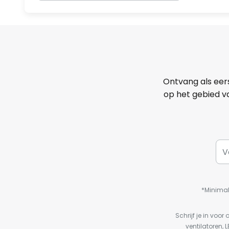
Ontvang als eer
op het gebied va
*Minimal
Schrijf je in vo
ventilatoren, 