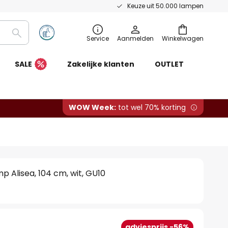
Keuze uit 50.000 lampen
Zoeken
Service
Aanmelden
Winkelwagen
SALE
Zakelijke klanten
OUTLET
WOW Week:
tot wel 70% korting
p Alisea, 104 cm, wit, GU10
adviesprijs -56%