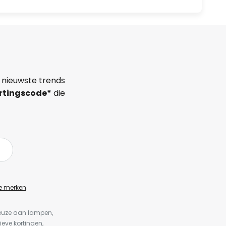
 nieuwste trends
rtingscode*
die
e merken
.
keuze aan lampen,
ieve kortingen,