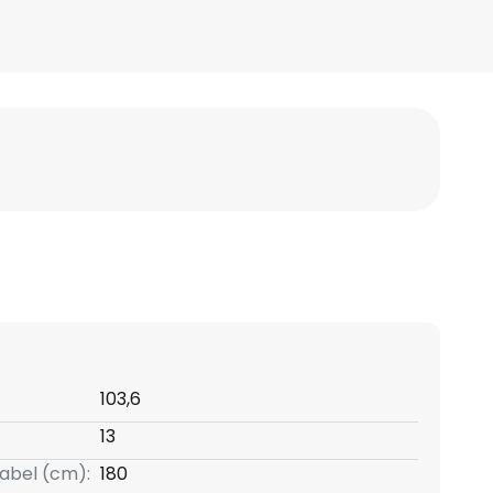
103,6
13
kabel (cm):
180