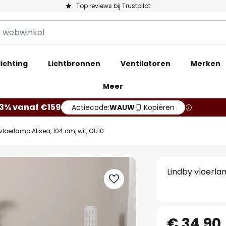
Top reviews bij Trustpilot
ichting
Lichtbronnen
Ventilatoren
Merken
Meer
13% vanaf €159
Actiecode:
WAUW
Kopiëren
vloerlamp Alisea, 104 cm, wit, GU10
Lindby vloerlam
€ 34,90