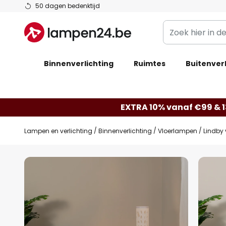
Ga
50 dagen bedenktijd
naar
Zoek
de
hier
inhoud
in
Binnenverlichting
Ruimtes
de
Buitenverl
webwinkel
EXTRA 10% vanaf €99 & 
Lampen en verlichting
Binnenverlichting
Vloerlampen
Lindby 
Ga
naar
het
einde
van
de