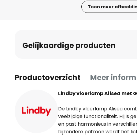
Toon meer afbeeldi
Ga
naar
het
begin
Gelijkaardige producten
van
de
afbeeldingen-
gallerij
Productoverzicht
Meer inform
Lindby vloerlamp Alisea met G
De Lindby vloerlamp Alisea com
veelzijdige functionaliteit. Hij i
en past harmonieus in verschillen
bijzondere patroon wordt het lich