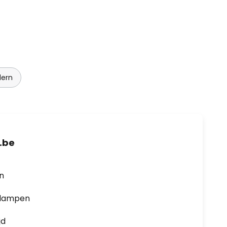
dern
.be
en
0 lampen
jd