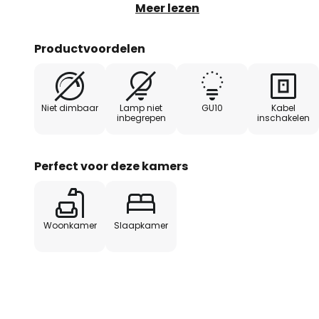
en ontstaan er spannende licht
Meer lezen
verschillende GU10-lampen voor
Productvoordelen
Bijzonderheden:
- GU10-fitting
- Gaatjespatroon voor bijzonder
Niet dimbaar
Lamp niet
GU10
Kabel
inbegrepen
inschakelen
Perfect voor deze kamers
Woonkamer
Slaapkamer