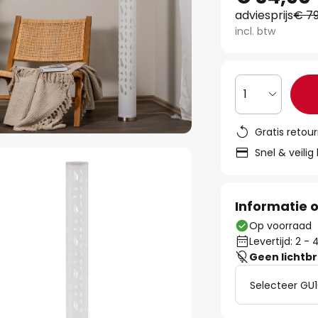
adviesprijs
€ 79
incl. btw
1
Gratis retou
Snel & veilig
Informatie o
Op voorraad
Levertijd: 2 
Geen lichtb
Selecteer GU1