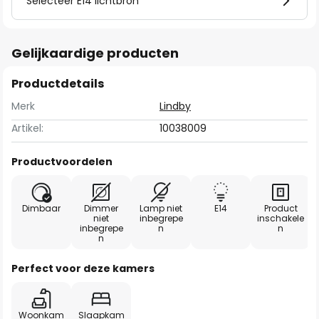
Selecteer E14 lichtbron
Gelijkaardige producten
Productdetails
Merk
Lindby
Artikel:
10038009
Productvoordelen
Dimbaar
Dimmer
Lamp niet
E14
Product
niet
inbegrepe
inschakele
inbegrepe
n
n
n
Perfect voor deze kamers
Woonkam
Slaapkam