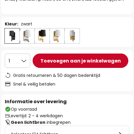
de
afbeeldingen-
gallerij
Kleur:
zwart
Toevoegen aan je winkelwagen
1
Gratis retourneren & 50 dagen bedenktijd
Snel & veilig betalen
Informatie over levering
Op voorraad
Levertijd: 2 - 4 werkdagen
Geen lichtbron
inbegrepen