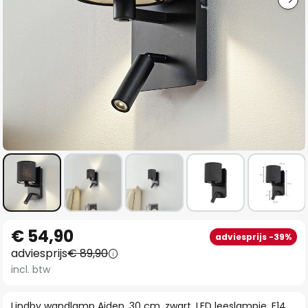
Ga
€ 54,90
adviesprijs -39%
naar
adviesprijs
€ 89,90
het
incl. btw
begin
van
Lindby wandlamp Aiden, 30 cm, zwart, LED leeslampje, E14