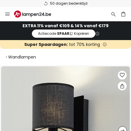
50 dagen bedenktijd
Ga
naar
de
ken
EXTRA 11% vanaf €109 & 14% vanaf €179
inhoud
Actiecode:
SPAAR
Kopiëren
Super Spaardagen:
tot 70% korting
Wandlampen
Ga
naar
het
einde
van
de
afbeeldingen-
gallerij