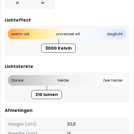
er
er
Lichteffect
warm-wit
universeel wit
daglicht
3000 Kelvin
Lichtsterkte
Donker
Helder
Zeer helder
210 lumen
Afmetingen
Hoogte (cm):
30,8
Breedte (cm):
14