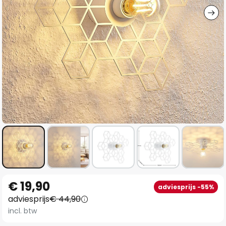
Ga
€ 19,90
adviesprijs -55%
naar
adviesprijs
€ 44,90
het
incl. btw
begin