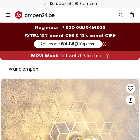
Keuze uit 50.000 lampen
Ga
naar
de
ken
Nog maar
02D 06U 54M 52S
inhoud
EXTRA 10% vanaf €99 & 13% vanaf €159
Actiecode:
WAUW
Kopiëren
WOW Week:
tot wel 70% korting
Wandlampen
Ga
naar
het
einde
van
de
afbeeldingen-
gallerij