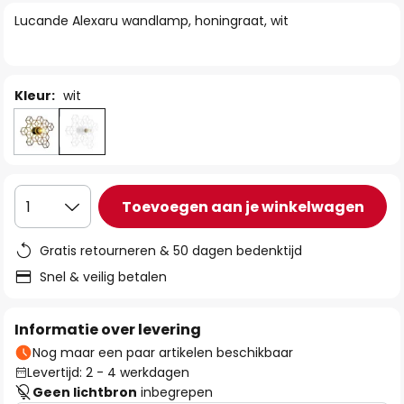
van
Lucande Alexaru wandlamp, honingraat, wit
de
afbeeldingen-
gallerij
Kleur:
wit
Toevoegen aan je winkelwagen
1
Gratis retourneren & 50 dagen bedenktijd
Snel & veilig betalen
Informatie over levering
Nog maar een paar artikelen beschikbaar
Levertijd: 2 - 4 werkdagen
Geen lichtbron
inbegrepen