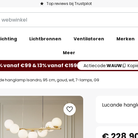
Top reviews bij Trustpilot
ichting
Lichtbronnen
Ventilatoren
Merken
Meer
% vanaf €99 & 13% vanaf €159
Actiecode:
WAUW
Kopi
e hanglamp Isandro, 95 cm, goud, wit, 7-lamps, G9
Lucande hangla
€ 228,9