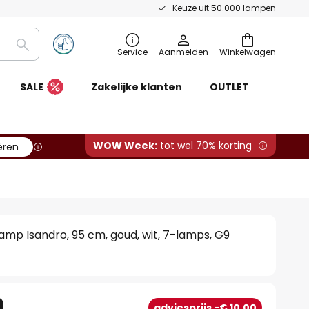
Keuze uit 50.000 lampen
Zoeken
Service
Aanmelden
Winkelwagen
SALE
Zakelijke klanten
OUTLET
WOW Week:
tot wel 70% korting
ëren
mp Isandro, 95 cm, goud, wit, 7-lamps, G9
0
adviesprijs -€ 10,00