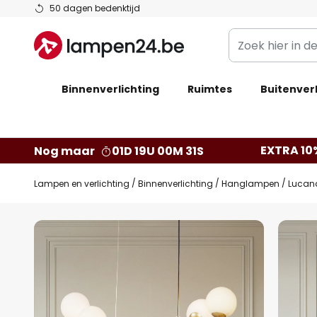
Ga
50 dagen bedenktijd
naar
Zoek
de
hier
inhoud
in
Binnenverlichting
Ruimtes
de
Buitenverl
webwinkel
EXTRA 10
Nog maar
01D 19U 00M 30S
Lampen en verlichting
Binnenverlichting
Hanglampen
Lucand
Ga
naar
het
einde
van
de