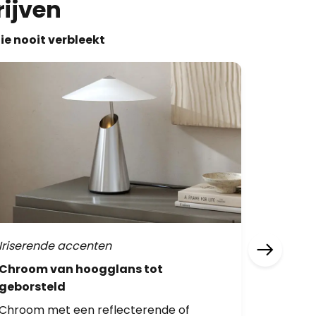
rijven
ie nooit verbleekt
Iriserende accenten
Reflect
Chroom van hoogglans tot
Iconisc
geborsteld
afwerk
Chroom met een reflecterende of
Oppervl