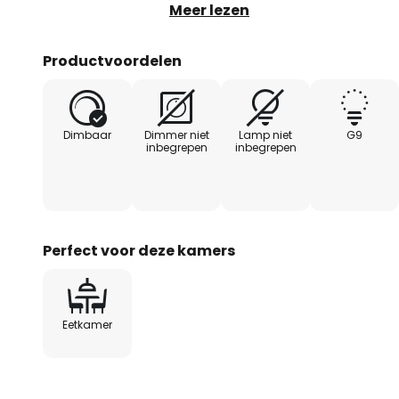
verspreidt een diffuus, niet-verbl
Meer lezen
algemene verlichting boven de 
Productvoordelen
Dimbaar
Dimmer niet
Lamp niet
G9
inbegrepen
inbegrepen
Perfect voor deze kamers
Eetkamer