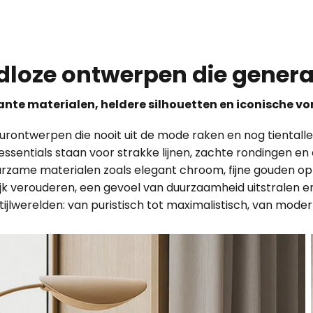
ijdloze ontwerpen die gene
ante materialen, heldere silhouetten en iconische v
urontwerpen die nooit uit de mode raken en nog tientalle
ze essentials staan voor strakke lijnen, zachte rondingen e
rzame materialen zoals elegant chroom, fijne gouden o
erlijk verouderen, een gevoel van duurzaamheid uitstralen
tijlwerelden: van puristisch tot maximalistisch, van moder