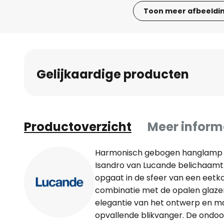
Toon meer afbeeldi
Ga
naar
het
begin
Gelijkaardige producten
van
de
afbeeldingen-
gallerij
Productoverzicht
Meer inform
Harmonisch gebogen hanglamp 
Isandro van Lucande belichaamt 
opgaat in de sfeer van een eetk
combinatie met de opalen glaze
elegantie van het ontwerp en m
opvallende blikvanger. De ondoor