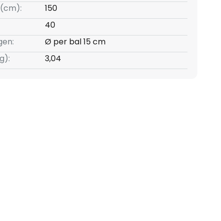
(cm):
150
40
gen:
Ø per bal 15 cm
g):
3,04