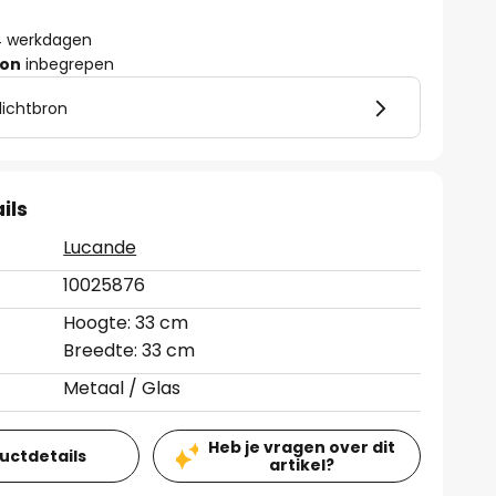
- 4 werkdagen
ron
inbegrepen
lichtbron
ils
Lucande
10025876
Hoogte: 33 cm
Breedte: 33 cm
Metaal / Glas
Heb je vragen over dit
ductdetails
artikel?