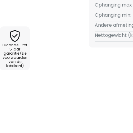
indend licht dat ideaal is voor
Ophanging max 
eetkamertafel.
Ophanging min:
Andere afmetin
Nettogewicht (k
Lucande – tot
5 jaar
garantie (zie
voorwaarden
van de
fabrikant)