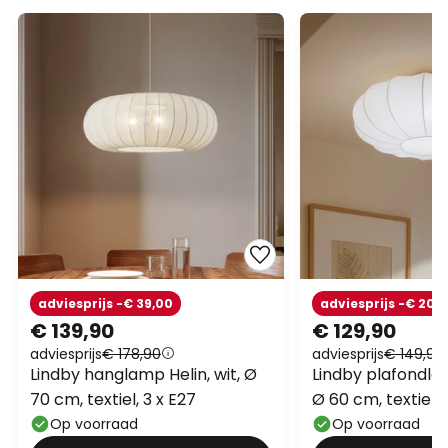
adviesprijs -€ 39,00
adviesprijs -€ 20,
€ 139,90
€ 129,90
adviesprijs
€ 178,90
adviesprijs
€ 149,90
Lindby hanglamp Helin, wit, Ø
Lindby plafondlam
70 cm, textiel, 3 x E27
Ø 60 cm, textiel, 
Op voorraad
Op voorraad