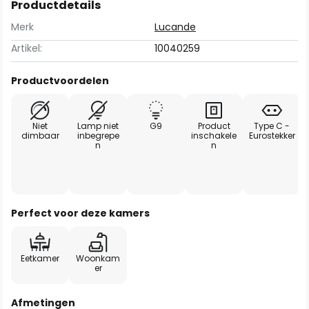
Productdetails
Merk
Lucande
Artikel:
10040259
Productvoordelen
Niet
Lamp niet
G9
Product
Type C -
dimbaar
inbegrepe
inschakele
Eurostekker
n
n
Perfect voor deze kamers
Eetkamer
Woonkam
er
Afmetingen