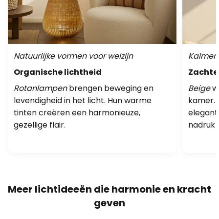
Natuurlijke vormen voor welzijn
Kalmere
Organische lichtheid
Zachte 
Rotanlampen
brengen beweging en
Beige
we
levendigheid in het licht. Hun warme
kamer. 
tinten creëren een harmonieuze,
elegant
gezellige flair.
nadruk 
Meer lichtideeën die harmonie en kracht
geven