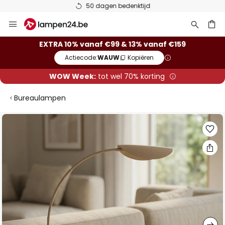
50 dagen bedenktijd
Ga
naar
de
ken
EXTRA 10% vanaf €99 & 13% vanaf €159
inhoud
Actiecode:
WAUW
Kopiëren
WOW Week:
tot wel 70% korting
Bureaulampen
Ga
naar
het
einde
van
de
afbeeldingen-
gallerij