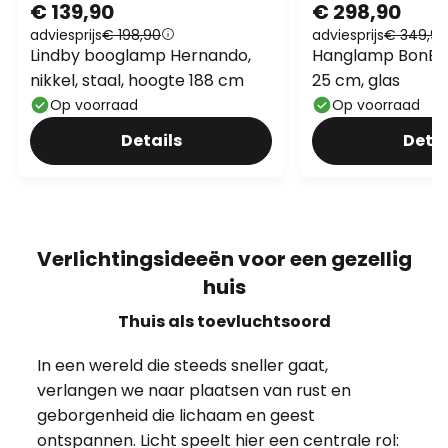
€ 139,90
€ 298,90
adviesprijs
€ 198,90
adviesprijs
€ 349,90
Lindby booglamp Hernando,
Hanglamp BonBon
nikkel, staal, hoogte 188 cm
25 cm, glas
Op voorraad
Op voorraad
Details
Detai
Verlichtingsideeën voor een gezellig
huis
Thuis als toevluchtsoord
In een wereld die steeds sneller gaat,
verlangen we naar plaatsen van rust en
geborgenheid die lichaam en geest
ontspannen. Licht speelt hier een centrale rol: