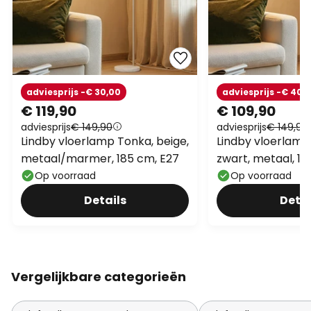
adviesprijs -€ 30,00
adviesprijs -€ 40,
€ 119,90
€ 109,90
adviesprijs
€ 149,90
adviesprijs
€ 149,90
Lindby vloerlamp Tonka, beige,
Lindby vloerlamp
metaal/marmer, 185 cm, E27
zwart, metaal, 18
Op voorraad
Op voorraad
Details
Detai
Vergelijkbare categorieën