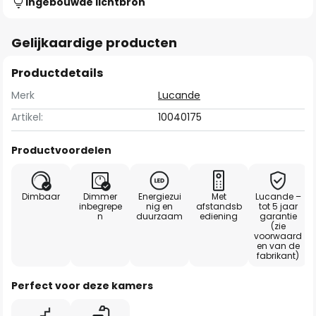
Ingebouwde lichtbron
Gelijkaardige producten
Productdetails
Merk
Lucande
Artikel:
10040175
Productvoordelen
Dimbaar
Dimmer
Energiezui
Met
Lucande –
inbegrepe
nig en
afstandsb
tot 5 jaar
n
duurzaam
ediening
garantie
(zie
voorwaard
en van de
fabrikant)
Perfect voor deze kamers