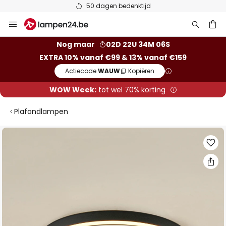
50 dagen bedenktijd
Ga
naar
de
ken
Nog maar
02D 22U 34M 05S
inhoud
EXTRA 10% vanaf €99 & 13% vanaf €159
Actiecode:
WAUW
Kopiëren
WOW Week:
tot wel 70% korting
Plafondlampen
Ga
naar
het
einde
van
de
afbeeldingen-
gallerij