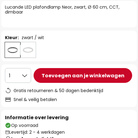
van
Lucande LED plafondlamp Neor, zwart, Ø 60 cm, CCT,
de
dimbaar
afbeeldingen-
gallerij
Kleur:
zwart / wit
Toevoegen aan je winkelwagen
1
Gratis retourneren & 50 dagen bedenktijd
Snel & veilig betalen
Informatie over levering
Op voorraad
Levertijd: 2 - 4 werkdagen