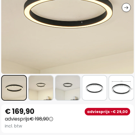
Ga
€ 169,90
adviesprijs -€ 29,00
naar
adviesprijs
€ 198,90
het
incl. btw
begin