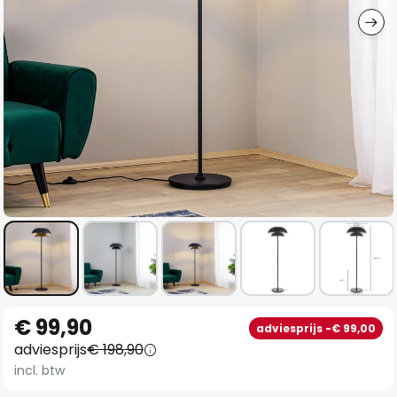
Ga
€ 99,90
adviesprijs -€ 99,00
naar
adviesprijs
€ 198,90
het
incl. btw
begin