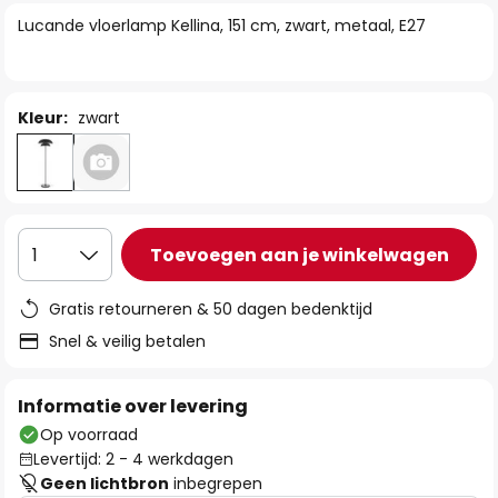
van
Lucande vloerlamp Kellina, 151 cm, zwart, metaal, E27
de
afbeeldingen-
gallerij
Kleur:
zwart
Toevoegen aan je winkelwagen
1
Gratis retourneren & 50 dagen bedenktijd
Snel & veilig betalen
Informatie over levering
Op voorraad
Levertijd: 2 - 4 werkdagen
Geen lichtbron
inbegrepen