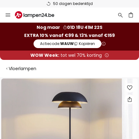
50 dagen bedenktijd
Ga
naar
de
ken
Nog maar
01D 18U 41M 21S
inhoud
EXTRA 10% vanaf €99 & 13% vanaf €159
Actiecode:
WAUW
Kopiëren
WOW Week:
tot wel 70% korting
Vloerlampen
Ga
naar
het
einde
van
de
afbeeldingen-
gallerij