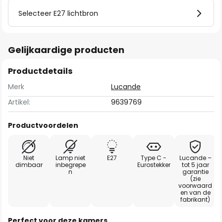
Selecteer E27 lichtbron
Gelijkaardige producten
Productdetails
Merk
Lucande
Artikel:
9639769
Productvoordelen
Niet
Lamp niet
E27
Type C -
Lucande –
dimbaar
inbegrepe
Eurostekker
tot 5 jaar
n
garantie
(zie
voorwaard
en van de
fabrikant)
Perfect voor deze kamers