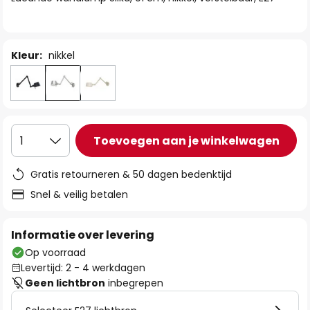
de
afbeeldingen-
gallerij
Kleur:
nikkel
Toevoegen aan je winkelwagen
1
Gratis retourneren & 50 dagen bedenktijd
Snel & veilig betalen
Informatie over levering
Op voorraad
Levertijd: 2 - 4 werkdagen
Geen lichtbron
inbegrepen