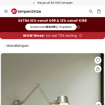
Keuze uit 50.000 lampen
Ga
naar
de
ken
EXTRA 10% vanaf €99 & 13% vanaf €159
inhoud
Actiecode:
WAUW
Kopiëren
WOW Week:
tot wel 70% korting
Wandlampen
Ga
naar
het
einde
van
de
afbeeldingen-
gallerij