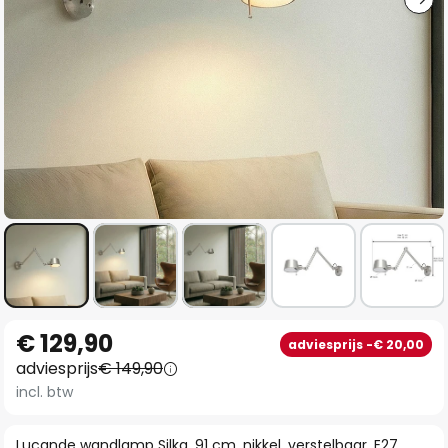
Ga
€ 129,90
adviesprijs -€ 20,00
naar
adviesprijs
€ 149,90
het
incl. btw
begin
van
Lucande wandlamp Silka, 91 cm, nikkel, verstelbaar, E27