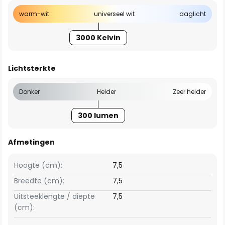
warm-wit
universeel wit
daglicht
3000 Kelvin
Lichtsterkte
Donker
Helder
Zeer helder
300 lumen
Afmetingen
Hoogte (cm):
7,5
Breedte (cm):
7,5
Uitsteeklengte / diepte
7,5
(cm):