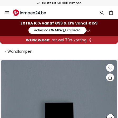
Keuze uit 50.000 lampen
Ga
naar
de
ken
EXTRA 10% vanaf €99 & 13% vanaf €159
inhoud
Actiecode:
WAUW
Kopiëren
WOW Week:
tot wel 70% korting
Wandlampen
Ga
naar
het
einde
van
de
afbeeldingen-
gallerij