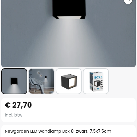
Ga
€ 27,70
naar
het
incl. btw
begin
van
Newgarden LED wandlamp Box 8, zwart, 7,5x7,5cm