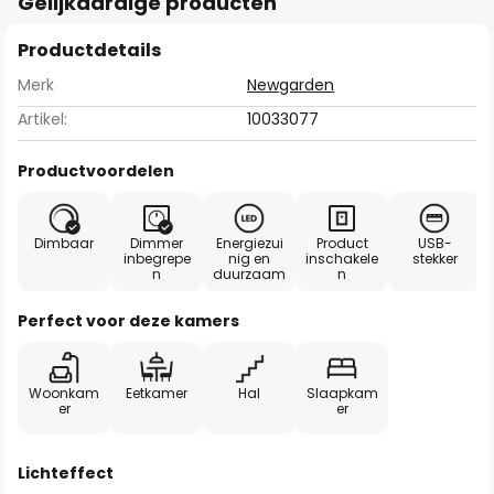
Gelijkaardige producten
Productdetails
Merk
Newgarden
Artikel:
10033077
Productvoordelen
Dimbaar
Dimmer
Energiezui
Product
USB-
inbegrepe
nig en
inschakele
stekker
n
duurzaam
n
Perfect voor deze kamers
Woonkam
Eetkamer
Hal
Slaapkam
er
er
Lichteffect