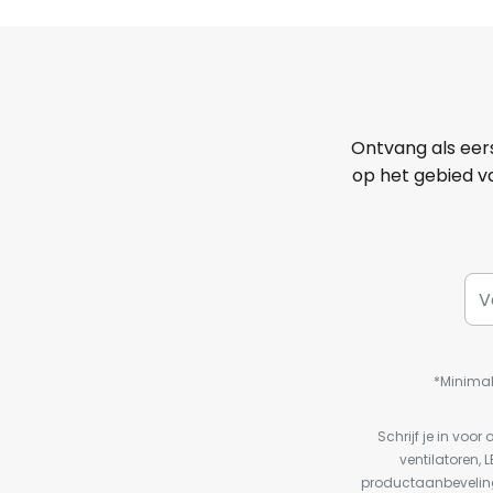
Ontvang als eer
op het gebied va
*Minimal
Schrijf je in vo
ventilatoren, 
productaanbeveling