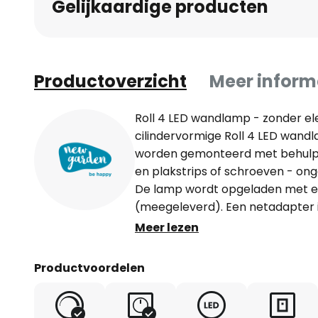
Gelijkaardige producten
Productoverzicht
Meer inform
Roll 4 LED wandlamp - zonder ele
cilindervormige Roll 4 LED wand
worden gemonteerd met behulp
en plakstrips of schroeven - ong
De lamp wordt opgeladen met 
(meegeleverd). Een netadapter i
drie fasen met een schakelaar 
Meer lezen
aan het plafond worden bevesti
hanglamp (niet inbegrepen, verk
Productvoordelen