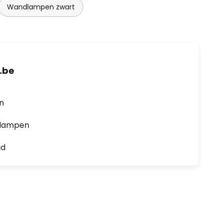
Wandlampen zwart
.be
en
0 lampen
jd