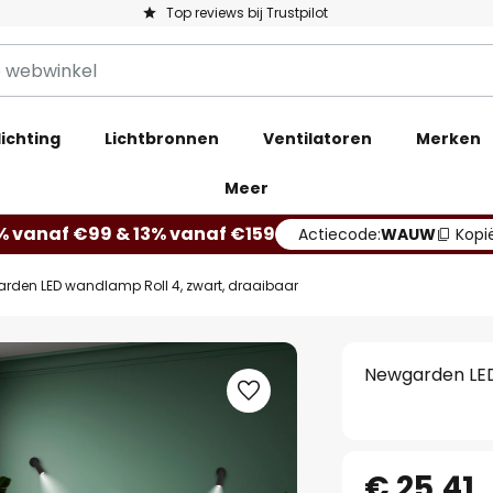
Top reviews bij Trustpilot
ichting
Lichtbronnen
Ventilatoren
Merken
Meer
% vanaf €99 & 13% vanaf €159
Actiecode:
WAUW
Kopi
rden LED wandlamp Roll 4, zwart, draaibaar
Newgarden LED
€ 25,41