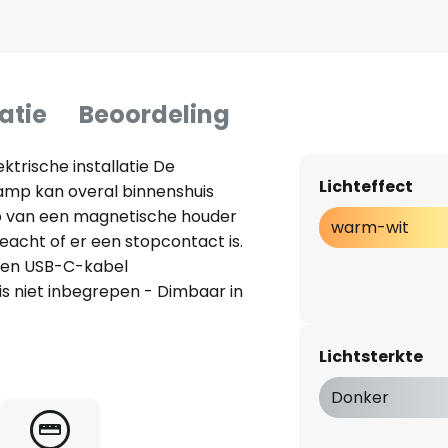
atie
Beoordeling
ktrische installatie De
Lichteffect
lamp kan overal binnenshuis
 van een magnetische houder
warm-wit
eacht of er een stopcontact is.
een USB-C-kabel
s niet inbegrepen - Dimbaar in
op de lamp - De lamp kan ook
gd met de bijpassende
Lichtsterkte
rijgbaar als accessoire)
Donker