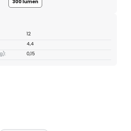
300 lumen
12
4,4
g):
0,15