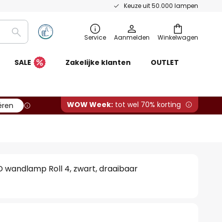
Keuze uit 50.000 lampen
Zoeken
Service
Aanmelden
Winkelwagen
SALE
Zakelijke klanten
OUTLET
WOW Week:
tot wel 70% korting
ëren
 wandlamp Roll 4, zwart, draaibaar