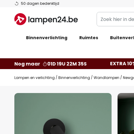
Ga
50 dagen bedenktijd
naar
Zoek
de
hier
inhoud
in
Binnenverlichting
Ruimtes
de
Buitenverl
webwinkel
EXTRA 10
Nog maar
01D 19U 22M 34S
Lampen en verlichting
Binnenverlichting
Wandlampen
Newga
Ga
naar
het
einde
van
de