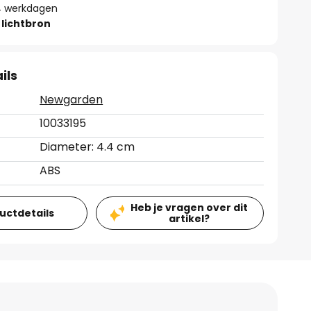
- 4 werkdagen
lichtbron
ils
Newgarden
10033195
Diameter: 4.4 cm
ABS
Heb je vragen over dit
ductdetails
artikel?