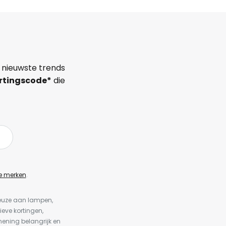
 nieuwste trends
rtingscode*
die
e merken
.
keuze aan lampen,
ieve kortingen,
ening belangrijk en