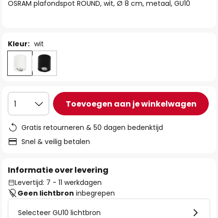
van
OSRAM plafondspot ROUND, wit, Ø 8 cm, metaal, GU10
de
afbeeldingen-
gallerij
Kleur:
wit
Toevoegen aan je winkelwagen
1
Gratis retourneren & 50 dagen bedenktijd
Snel & veilig betalen
Informatie over levering
Levertijd: 7 - 11 werkdagen
Geen lichtbron
inbegrepen
Selecteer GU10 lichtbron