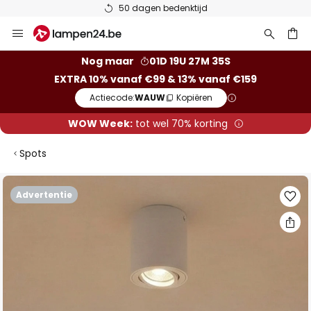
50 dagen bedenktijd
Ga
naar
de
ken
Nog maar
01D 19U 27M 35S
inhoud
EXTRA 10% vanaf €99 & 13% vanaf €159
Actiecode:
WAUW
Kopiëren
WOW Week:
tot wel 70% korting
Spots
Ga
Advertentie
naar
het
einde
van
de
afbeeldingen-
gallerij