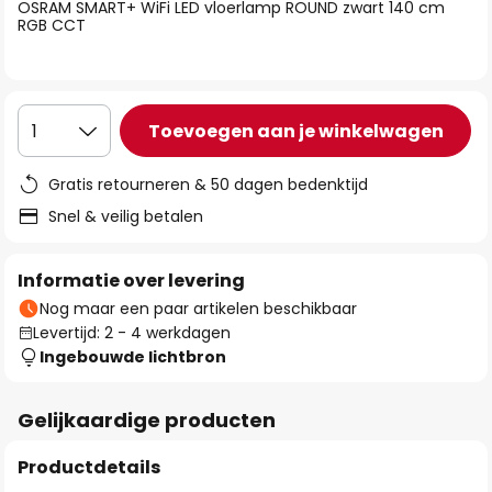
van
OSRAM SMART+ WiFi LED vloerlamp ROUND zwart 140 cm
RGB CCT
de
afbeeldingen-
gallerij
Toevoegen aan je winkelwagen
1
Gratis retourneren & 50 dagen bedenktijd
Snel & veilig betalen
Informatie over levering
Nog maar een paar artikelen beschikbaar
Levertijd: 2 - 4 werkdagen
Ingebouwde lichtbron
Gelijkaardige producten
Productdetails