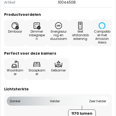
Artikel:
10044508
Productvoordelen
Dimbaar
Dimmer
Energiezui
Met
Compatib
inbegrepe
nig en
afstandsb
el met
n
duurzaam
ediening
Amazon
Alexa
Perfect voor deze kamers
Woonkam
Slaapkam
Eetkamer
er
er
Lichtsterkte
Donker
Helder
Zeer helder
1170 lumen