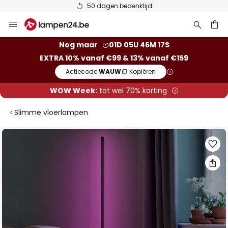
50 dagen bedenktijd
Ga
naar
de
ken
Nog maar
01D 05U 46M 16S
inhoud
EXTRA 10% vanaf €99 & 13% vanaf €159
Actiecode:
WAUW
Kopiëren
WOW Week:
tot wel 70% korting
Slimme vloerlampen
Ga
naar
het
einde
van
de
afbeeldingen-
gallerij