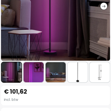
Ga
€ 101,62
naar
het
incl. btw
begin