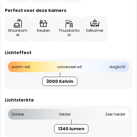
Perfect voor deze kamers
Woonkam
Keuken
Thuiskanto
Eetkamer
er
or
Lichteffect
warm-wit
universeel wit
daglicht
3000 Kelvin
Lichtsterkte
Donker
Helder
Zeer helder
1340 lumen