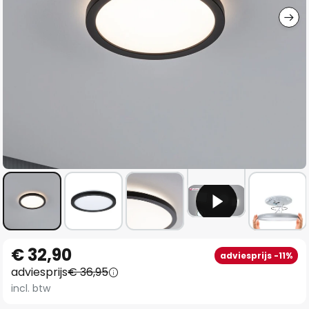
Ga
€ 32,90
adviesprijs -11%
naar
adviesprijs
€ 36,95
het
incl. btw
begin