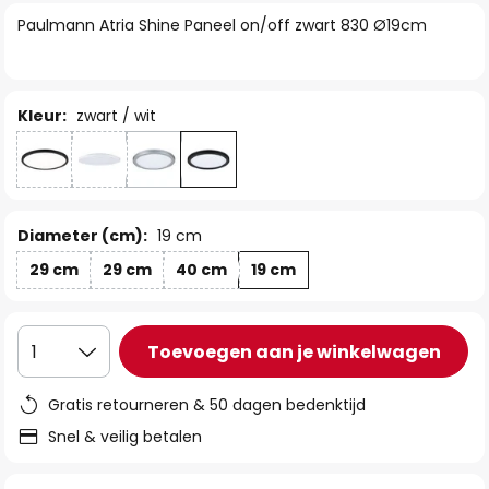
van
Paulmann Atria Shine Paneel on/off zwart 830 Ø19cm
de
afbeeldingen-
gallerij
Kleur:
zwart / wit
Diameter (cm):
19 cm
29 cm
29 cm
40 cm
19 cm
Toevoegen aan je winkelwagen
1
Gratis retourneren & 50 dagen bedenktijd
Snel & veilig betalen