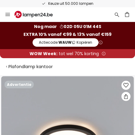
Keuze uit 50.000 lampen
Ga
naar
de
ken
Nog maar
02D 05U 01M 43S
inhoud
EXTRA 10% vanaf €99 & 13% vanaf €159
Actiecode:
WAUW
Kopiëren
WOW Week:
tot wel 70% korting
Plafondlamp kantoor
Ga
Advertentie
naar
het
einde
van
de
afbeeldingen-
gallerij