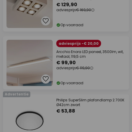
€ 129,90
adviesprijs
€ 169,90
Op voorraad
adviesprijs -€ 20,00
Arcchio Enora LED paneel, 3500lm, wit,
metaal, 119,5 cm
€ 99,90
adviesprijs
€ 119,90
Op voorraad
Advertentie
Philips SuperSlim plafondlamp 2.700K
Ø42cm zwart
€ 53,88