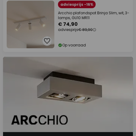
adviesprijs -16%
Arcchio plafondspot Brinja Slim, wit, 3-
lamps, GU10 MR11
€ 74,90
adviesprijs
€ 89,90
Op voorraad