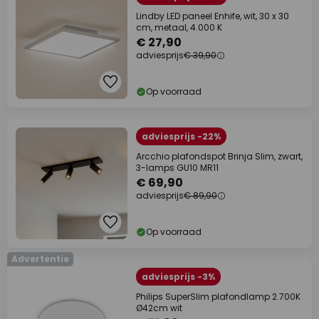
Lindby LED paneel Enhife, wit, 30 x 30
cm, metaal, 4.000 K
€ 27,90
adviesprijs
€ 39,90
Op voorraad
adviesprijs -22%
Arcchio plafondspot Brinja Slim, zwart,
3-lamps GU10 MR11
€ 69,90
adviesprijs
€ 89,90
Op voorraad
Advertentie
adviesprijs -3%
Philips SuperSlim plafondlamp 2.700K
Ø42cm wit