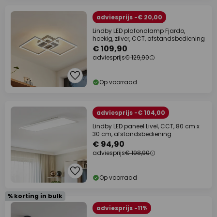
adviesprijs -€ 20,00
Lindby LED plafondlamp Fjardo,
hoekig, zilver, CCT, afstandsbediening
€ 109,90
adviesprijs
€ 129,90
Op voorraad
adviesprijs -€ 104,00
Lindby LED paneel Livel, CCT, 80 cm x
30 cm, afstandsbediening
€ 94,90
adviesprijs
€ 198,90
Op voorraad
% korting in bulk
adviesprijs -11%