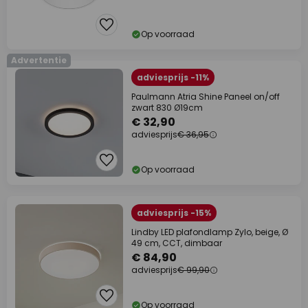
Op voorraad
Advertentie
adviesprijs -11%
Paulmann Atria Shine Paneel on/off
zwart 830 Ø19cm
€ 32,90
adviesprijs
€ 36,95
Op voorraad
adviesprijs -15%
Lindby LED plafondlamp Zylo, beige, Ø
49 cm, CCT, dimbaar
€ 84,90
adviesprijs
€ 99,90
Op voorraad