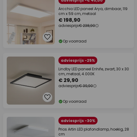
adviesprijs -€ 40,00
Arcchio LED paneel Arya, dimbaar, 119
cm x 59 cm, metaal
€ 198,90
adviesprijs
€ 238,90
Op voorraad
adviesprijs -25%
Lindby LED paneel Enhife, zwart, 30 x 30
cm, metaal, 4.000K
€ 29,90
adviesprijs
€ 39,90
Op voorraad
adviesprijs -30%
Prios Artin LED plafondlamp, hoekig, 28
cm