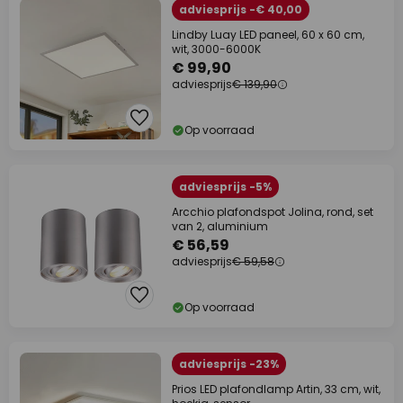
adviesprijs -€ 40,00
Lindby Luay LED paneel, 60 x 60 cm,
wit, 3000-6000K
€ 99,90
adviesprijs
€ 139,90
Op voorraad
adviesprijs -5%
Arcchio plafondspot Jolina, rond, set
van 2, aluminium
€ 56,59
adviesprijs
€ 59,58
Op voorraad
adviesprijs -23%
Prios LED plafondlamp Artin, 33 cm, wit,