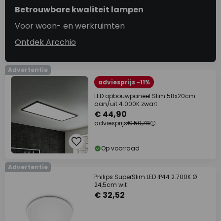
Betrouwbare kwaliteit lampen
Voor woon- en werkruimten
Ontdek Arcchio
Advertentie
adviesprijs -11%
LED opbouwpaneel Slim 58x20cm
aan/uit 4.000K zwart
€ 44,90
adviesprijs
€ 50,78
Op voorraad
Advertentie
Philips SuperSlim LED IP44 2.700K Ø
24,5cm wit
€ 32,52