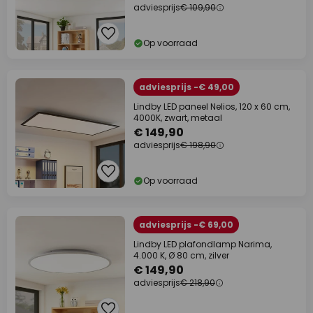
adviesprijs
€ 109,90
Op voorraad
adviesprijs -€ 49,00
Lindby LED paneel Nelios, 120 x 60 cm,
4000K, zwart, metaal
€ 149,90
adviesprijs
€ 198,90
Op voorraad
adviesprijs -€ 69,00
Lindby LED plafondlamp Narima,
4.000 K, Ø 80 cm, zilver
€ 149,90
adviesprijs
€ 218,90