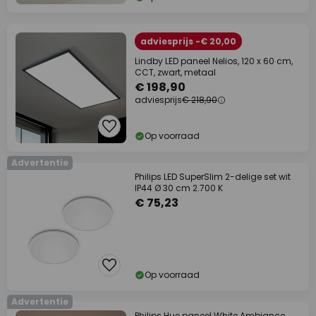
adviesprijs -€ 20,00
Lindby LED paneel Nelios, 120 x 60 cm,
CCT, zwart, metaal
€ 198,90
adviesprijs
€ 218,90
Op voorraad
Advertentie
Philips LED SuperSlim 2-delige set wit
IP44 Ø 30 cm 2.700 K
€ 75,23
Op voorraad
Advertentie
Philips Hue paneel White Ambiance