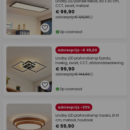
Lindby LED paneel Nelios, 80 x 30 cm,
CCT, zwart, metaal
€ 99,90
adviesprijs
€ 129,90
Op voorraad
adviesprijs -€ 45,00
Lindby LED plafondlamp Fjardo,
hoekig, zwart, CCT, afstandsbediening
€ 99,90
adviesprijs
€ 144,90
Op voorraad
adviesprijs -33%
Lindby LED plafondlamp Vaako, Ø 41
cm, metaal, houtlook
€ 59,90