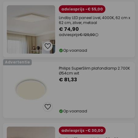
adviesprijs -€ 55,00
Lindby LED paneel Livel, 4000K, 62 cm x
62 cm, zilver, metaal
€ 74,90
adviesprijs
€ 129,90
Op voorraad
Advertentie
Philips SuperSlim plafondlamp 2.700K
Ø54cm wit
€ 81,33
Op voorraad
adviesprijs -€ 30,00