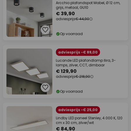
Arcchio plafondspot Mabel, Ø 12 cm,
grijs, metaal, GU10
€ 39,90
adviesprijs
€ 44,90
Op voorraad
adviesprijs -€ 89,00
Lucande LED plafondlamp Ilira, 3-
lamps, zilver, CCT, dimbaar
€ 129,90
adviesprijs
€ 218,90
Op voorraad
adviesprijs -€ 25,00
Lindby LED paneel Stenley, 4.000 K, 120
cm x 30 cm, zilver/wit
€ 84,90