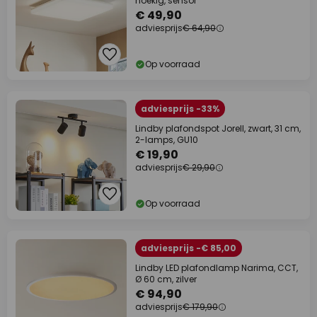
hoekig, sensor
€ 49,90
adviesprijs
€ 64,90
Op voorraad
adviesprijs -33%
Lindby plafondspot Jorell, zwart, 31 cm,
2-lamps, GU10
€ 19,90
adviesprijs
€ 29,90
Op voorraad
adviesprijs -€ 85,00
Lindby LED plafondlamp Narima, CCT,
Ø 60 cm, zilver
€ 94,90
adviesprijs
€ 179,90