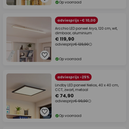
Op voorraad
adviesprijs -€ 10,00
Arcchio LED paneel Arya, 120 cm, wit,
dimbaar, aluminium
€ 119,90
adviesprijs
€ 129,90
Op voorraad
adviesprijs -25%
Lindby LED paneel Nelios, 40 x 40 cm,
CCT, zwart, metaal
€ 74,90
adviesprijs
€ 99,90
Op voorraad