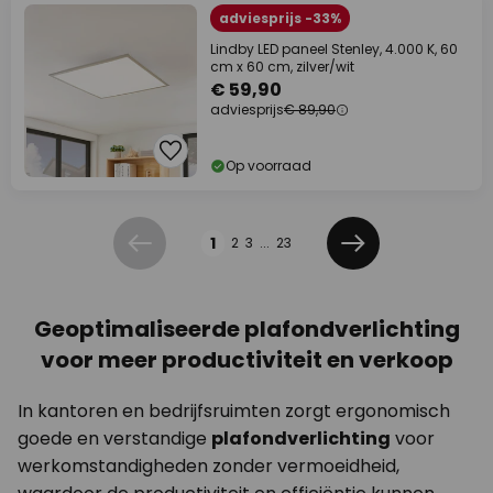
adviesprijs -33%
Lindby LED paneel Stenley, 4.000 K, 60
cm x 60 cm, zilver/wit
€ 59,90
adviesprijs
€ 89,90
Op voorraad
Pagina
1
2
3
...
23
Vorige
Volgende
Geoptimaliseerde plafondverlichting
voor meer productiviteit en verkoop
In kantoren en bedrijfsruimten zorgt ergonomisch
goede en verstandige
plafondverlichting
voor
werkomstandigheden zonder vermoeidheid,