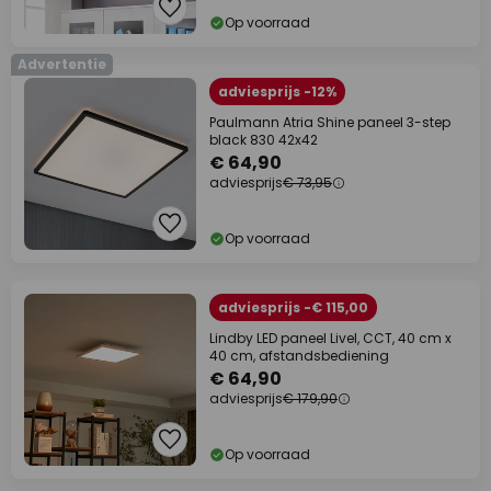
Op voorraad
Advertentie
adviesprijs -12%
Paulmann Atria Shine paneel 3-step
black 830 42x42
€ 64,90
adviesprijs
€ 73,95
Op voorraad
adviesprijs -€ 115,00
Lindby LED paneel Livel, CCT, 40 cm x
40 cm, afstandsbediening
€ 64,90
adviesprijs
€ 179,90
Op voorraad