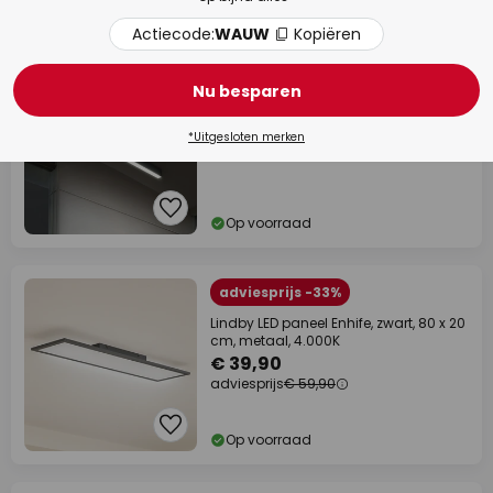
Op voorraad
Actiecode:
WAUW
Kopiëren
Advertentie
OSRAM LED plafondlamp Office line
Cuboid zwart 4000 K dimbaar
Nu besparen
€ 84,90
*Uitgesloten merken
Op voorraad
adviesprijs -33%
Lindby LED paneel Enhife, zwart, 80 x 20
cm, metaal, 4.000K
€ 39,90
adviesprijs
€ 59,90
Op voorraad