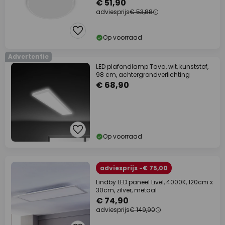
€ 51,90
adviesprijs
€ 53,88
Op voorraad
Advertentie
LED plafondlamp Tava, wit, kunststof,
98 cm, achtergrondverlichting
€ 68,90
Op voorraad
adviesprijs -€ 75,00
Lindby LED paneel Livel, 4000K, 120cm x
30cm, zilver, metaal
€ 74,90
adviesprijs
€ 149,90