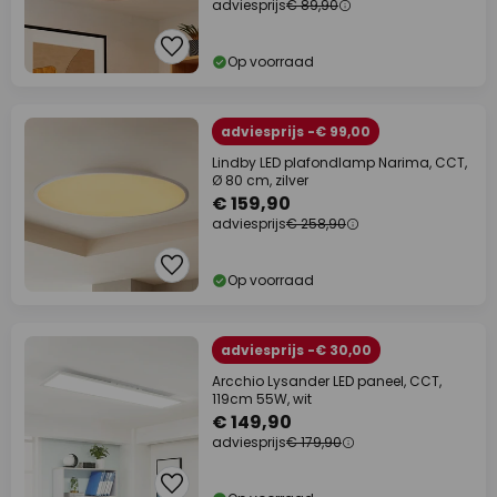
adviesprijs
€ 89,90
Op voorraad
adviesprijs -€ 99,00
Lindby LED plafondlamp Narima, CCT,
Ø 80 cm, zilver
€ 159,90
adviesprijs
€ 258,90
Op voorraad
adviesprijs -€ 30,00
Arcchio Lysander LED paneel, CCT,
119cm 55W, wit
€ 149,90
adviesprijs
€ 179,90