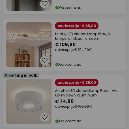
Op voorraad
adviesprijs -€ 85,00
Lindby LED plafondlamp Pilou, 6-
lamps, dimbaar, chroom
€ 109,90
adviesprijs
€ 194,90
Op voorraad
% korting in bulk
adviesprijs -€ 35,00
Arcchio LED plafondlamp Rotari, wit,
up en down, aluminium
€ 74,90
adviesprijs
€ 109,90
Op voorraad