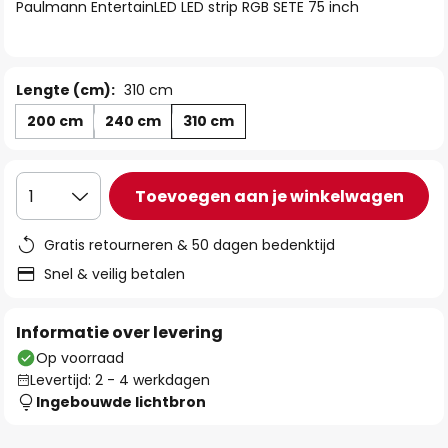
van
Paulmann EntertainLED LED strip RGB SETE 75 inch
de
afbeeldingen-
gallerij
Lengte (cm):
310 cm
200 cm
240 cm
310 cm
Toevoegen aan je winkelwagen
1
Gratis retourneren & 50 dagen bedenktijd
Snel & veilig betalen
Informatie over levering
Op voorraad
Levertijd: 2 - 4 werkdagen
Ingebouwde lichtbron