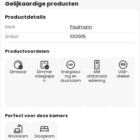
Gelijkaardige producten
Productdetails
Merk
Paulmann
Artikel:
10019115
Productvoordelen
Dimbaar
Dimmer
Energiezui
Met
USB-
inbegrepe
nig en
afstandsb
stekker
n
duurzaam
ediening
Perfect voor deze kamers
Woonkam
Slaapkam