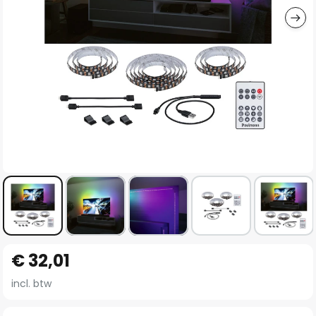
Ga
€ 32,01
naar
het
incl. btw
begin