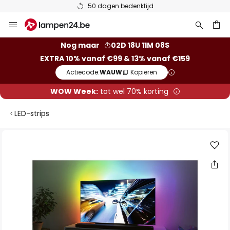
50 dagen bedenktijd
Ga
naar
de
ken
Nog maar
02D 18U 11M 08S
inhoud
EXTRA 10% vanaf €99 & 13% vanaf €159
Actiecode:
WAUW
Kopiëren
WOW Week:
tot wel 70% korting
LED-strips
Ga
naar
het
einde
van
de
afbeeldingen-
gallerij