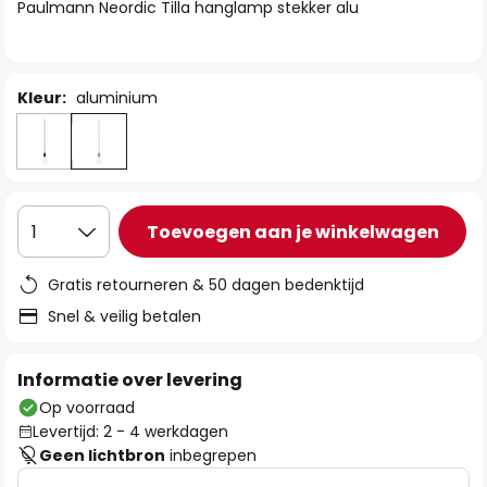
van
Paulmann Neordic Tilla hanglamp stekker alu
de
afbeeldingen-
gallerij
Kleur:
aluminium
Toevoegen aan je winkelwagen
1
Gratis retourneren & 50 dagen bedenktijd
Snel & veilig betalen
Informatie over levering
Op voorraad
Levertijd: 2 - 4 werkdagen
Geen lichtbron
inbegrepen