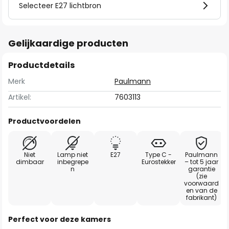
Selecteer E27 lichtbron
Gelijkaardige producten
Productdetails
Merk
Paulmann
Artikel:
7603113
Productvoordelen
Niet
Lamp niet
E27
Type C -
Paulmann
dimbaar
inbegrepe
Eurostekker
– tot 5 jaar
n
garantie
(zie
voorwaard
en van de
fabrikant)
Perfect voor deze kamers