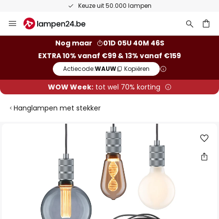
Keuze uit 50.000 lampen
Ga
naar
de
ken
Nog maar
01D 05U 40M 46S
inhoud
EXTRA 10% vanaf €99 & 13% vanaf €159
Actiecode:
WAUW
Kopiëren
WOW Week:
tot wel 70% korting
Hanglampen met stekker
Ga
naar
het
einde
van
de
afbeeldingen-
gallerij