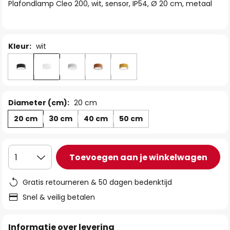
van
Plafondlamp Cleo 200, wit, sensor, IP54, Ø 20 cm, metaal
de
afbeeldingen-
gallerij
Kleur:
wit
Diameter (cm):
20 cm
20 cm
30 cm
40 cm
50 cm
Toevoegen aan je winkelwagen
1
Gratis retourneren & 50 dagen bedenktijd
Snel & veilig betalen
Informatie over levering