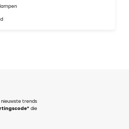
0 lampen
jd
 nieuwste trends
rtingscode*
die