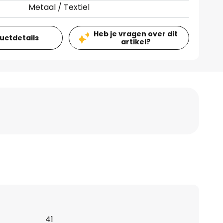
Metaal / Textiel
Heb je vragen over dit
ductdetails
artikel?
41