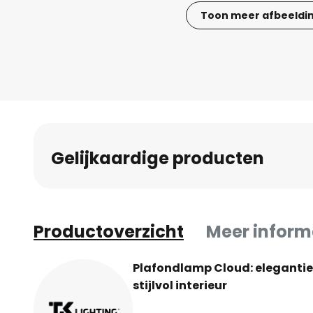
Toon meer afbeeldi
Ga
naar
het
begin
van
de
afbeeldingen-
Gelijkaardige producten
gallerij
Productoverzicht
Meer inform
Plafondlamp Cloud: elegantie 
stijlvol interieur