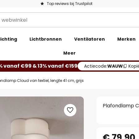
Top reviews bij Trustpilot
ichting
Lichtbronnen
Ventilatoren
Merken
Meer
% vanaf €99 & 13% vanaf €159
Actiecode:
WAUW
Kopi
ondlamp Cloud van textiel, lengte 41 cm, grijs
Plafondlamp Clo
€ 79,90