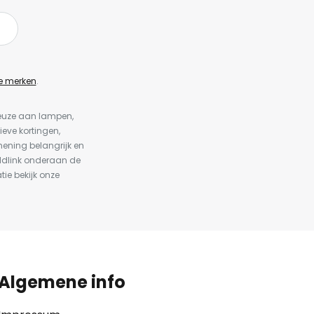
e merken
.
keuze aan lampen,
ieve kortingen,
ening belangrijk en
ldlink onderaan de
tie bekijk onze
Algemene info