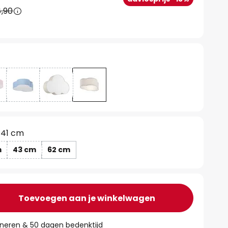
,90
41 cm
m
43 cm
62 cm
Toevoegen aan je winkelwagen
rneren & 50 dagen bedenktijd