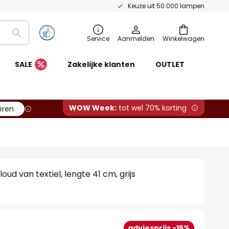
Keuze uit 50.000 lampen
Zoeken
Service
Aanmelden
Winkelwagen
SALE
Zakelijke klanten
OUTLET
WOW Week:
tot wel 70% korting
ëren
ud van textiel, lengte 41 cm, grijs
adviesprijs -15%