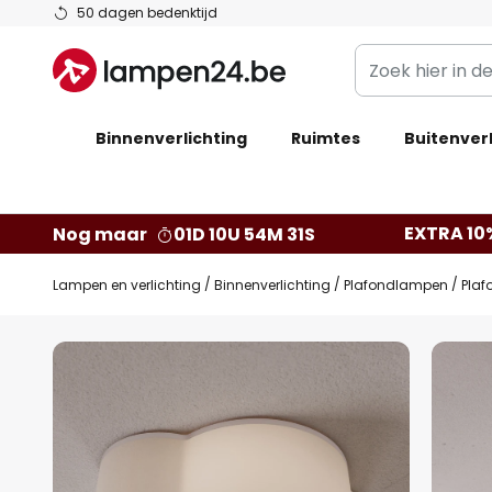
Ga
50 dagen bedenktijd
naar
Zoek
de
hier
inhoud
in
Binnenverlichting
Ruimtes
de
Buitenverl
webwinkel
EXTRA 10
Nog maar
01D 10U 54M 30S
Lampen en verlichting
Binnenverlichting
Plafondlampen
Plaf
Ga
naar
het
einde
van
de