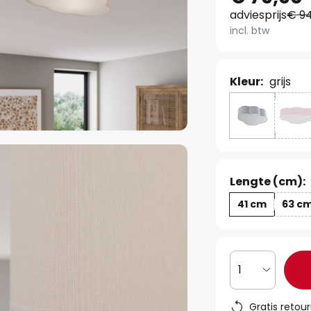
adviesprijs
€ 94
incl. btw
Kleur:
grijs
Lengte (cm):
41 cm
63 c
1
Gratis retou