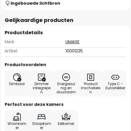
Ingebouwde lichtbron
Gelijkaardige producten
Productdetails
Merk
UMAGE
Artikel:
10001235
Productvoordelen
Dimbaar
Dimmer
Energiezui
Product
Type C -
inbegrepe
nig en
inschakele
Eurostekker
n
duurzaam
n
Perfect voor deze kamers
Woonkam
Slaapkam
Eetkamer
er
er