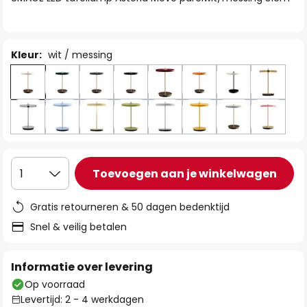
de
afbeeldingen-
gallerij
Kleur:
wit / messing
Toevoegen aan je winkelwagen
1
Gratis retourneren & 50 dagen bedenktijd
Snel & veilig betalen
Informatie over levering
Op voorraad
Levertijd: 2 - 4 werkdagen