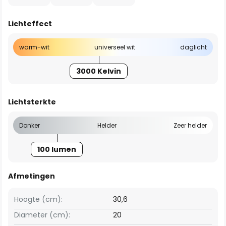
Lichteffect
warm-wit
universeel wit
daglicht
3000 Kelvin
Lichtsterkte
Donker
Helder
Zeer helder
100 lumen
Afmetingen
Hoogte (cm):
30,6
Diameter (cm):
20