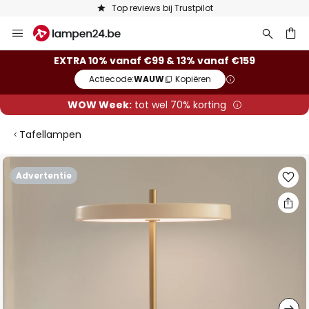
Top reviews bij Trustpilot
Ga
naar
de
ken
EXTRA 10% vanaf €99 & 13% vanaf €159
inhoud
Actiecode:
WAUW
Kopiëren
WOW Week:
tot wel 70% korting
Tafellampen
Ga
Advertentie
naar
het
einde
van
de
afbeeldingen-
gallerij