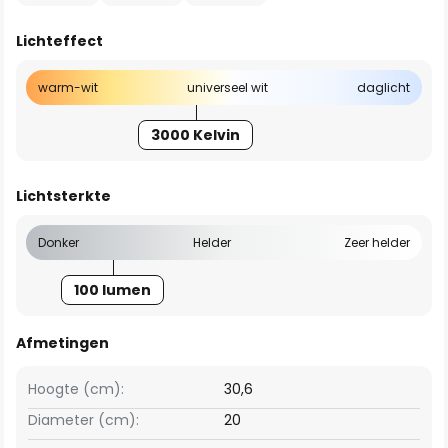
Lichteffect
warm-wit
universeel wit
daglicht
3000 Kelvin
Lichtsterkte
Donker
Helder
Zeer helder
100 lumen
Afmetingen
Hoogte (cm):
30,6
Diameter (cm):
20