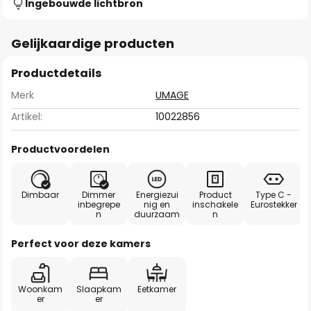
Ingebouwde lichtbron
Gelijkaardige producten
Productdetails
Merk
UMAGE
Artikel:
10022856
Productvoordelen
Dimbaar
Dimmer
Energiezui
Product
Type C -
inbegrepe
nig en
inschakele
Eurostekker
n
duurzaam
n
Perfect voor deze kamers
Woonkam
Slaapkam
Eetkamer
er
er