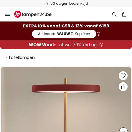
50 dagen bedenktijd
Ga
naar
de
ken
EXTRA 10% vanaf €99 & 13% vanaf €159
inhoud
Actiecode:
WAUW
Kopiëren
WOW Week:
tot wel 70% korting
Tafellampen
Ga
naar
het
einde
van
de
afbeeldingen-
gallerij