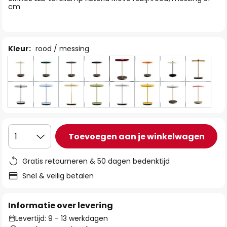
de
cm
afbeeldingen-
gallerij
Kleur:
rood / messing
Toevoegen aan je winkelwagen
1
Gratis retourneren & 50 dagen bedenktijd
Snel & veilig betalen
Informatie over levering
Levertijd: 9 - 13 werkdagen