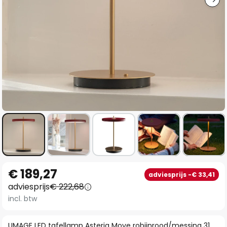
Ga
€ 189,27
adviesprijs -€ 33,41
naar
adviesprijs
€ 222,68
het
incl. btw
begin
van
UMAGE LED tafellamp Asteria Move robijnrood/messing 31