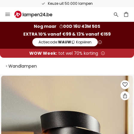
Keuze uit 50.000 lampen
Ga
naar
de
ken
Nog maar
00D 16U 43M 50S
inhoud
EXTRA 10% vanaf €99 & 13% vanaf €159
Actiecode:
WAUW
Kopiëren
WOW Week:
tot wel 70% korting
Wandlampen
Ga
naar
het
einde
van
de
afbeeldingen-
gallerij