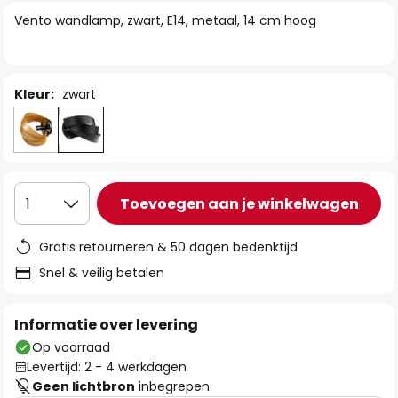
van
Vento wandlamp, zwart, E14, metaal, 14 cm hoog
de
afbeeldingen-
gallerij
Kleur:
zwart
Toevoegen aan je winkelwagen
1
Gratis retourneren & 50 dagen bedenktijd
Snel & veilig betalen
Informatie over levering
Op voorraad
Levertijd: 2 - 4 werkdagen
Geen lichtbron
inbegrepen