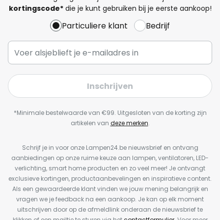
kortingscode*
die je kunt gebruiken bij je eerste aankoop!
Particuliere klant
Bedrijf
Inschrijven
*Minimale bestelwaarde van €99. Uitgesloten van de korting zijn
artikelen van
deze merken
.
Schrijf je in voor onze Lampen24.be nieuwsbrief en ontvang
aanbiedingen op onze ruime keuze aan lampen, ventilatoren, LED-
verlichting, smart home producten en zo veel meer! Je ontvangt
exclusieve kortingen, productaanbevelingen en inspiratieve content.
Als een gewaardeerde klant vinden we jouw mening belangrijk en
vragen we je feedback na een aankoop. Je kan op elk moment
uitschrijven door op de afmeldlink onderaan de nieuwsbrief te
klikken of een mailtje te sturen via het
contactformulier
. Voor meer