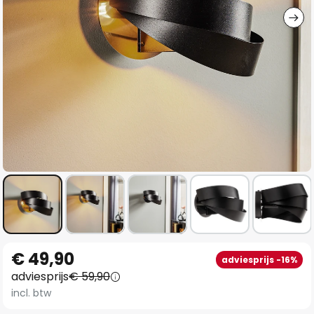
Ga
€ 49,90
adviesprijs -16%
naar
adviesprijs
€ 59,90
het
incl. btw
begin