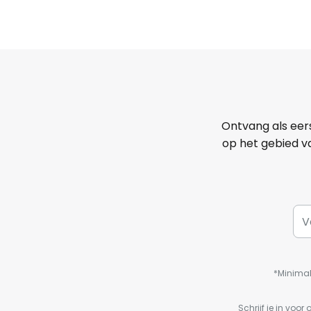
Ontvang als eer
op het gebied va
*Minimal
Schrijf je in vo