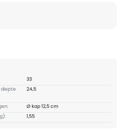
33
 diepte
24,5
gen:
Ø kap 12,5 cm
g):
1,55