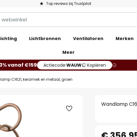
Top reviews bij Trustpilot
ichting
Lichtbronnen
Ventilatoren
Merken
Meer
13% vanaf €159
Actiecode:
WAUW
Kopiëren
amp C1621, keramiek en metaal, groen
Wandlamp C162
€ 356,9