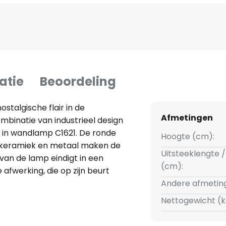
atie
Beoordeling
talgische flair in de
Afmetingen
inatie van industrieel design
in wandlamp C1621. De ronde
Hoogte (cm):
 keramiek en metaal maken de
Uitsteeklengte /
 van de lamp eindigt in een
(cm):
 afwerking, die op zijn beurt
 hangt. De kap en baldakijn
Andere afmetin
 gekregen, waarbij de verf met
Nettogewicht (k
ommige plaatsen zo is
e verf van het armatuur