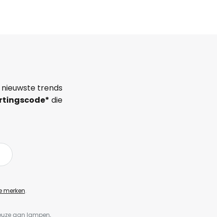
 nieuwste trends
rtingscode*
die
e merken
.
keuze aan lampen,