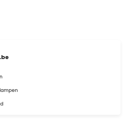
.be
en
0 lampen
jd