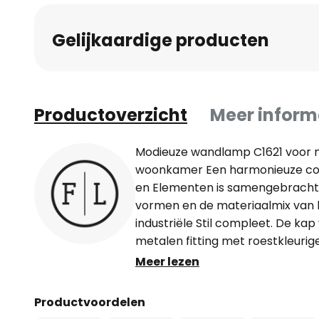
Gelijkaardige producten
Productoverzicht
Meer inform
Modieuze wandlamp C1621 voor nos
woonkamer Een harmonieuze comb
en Elementen is samengebracht 
vormen en de materiaalmix van
industriële Stil compleet. De kap
metalen fitting met roestkleurige
aan een gebogen metalen beugel
Meer lezen
hebben een kleurrijke afwerking
de hand is aangebracht en op s
Productvoordelen
weggelaten dat het lijkt alsof d