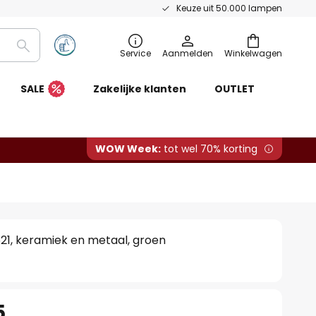
Keuze uit 50.000 lampen
Zoeken
Service
Aanmelden
Winkelwagen
SALE
Zakelijke klanten
OUTLET
WOW Week:
tot wel 70% korting
1, keramiek en metaal, groen
5