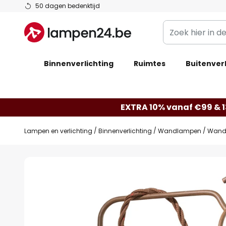
Ga
50 dagen bedenktijd
naar
Zoek
de
hier
inhoud
in
Binnenverlichting
Ruimtes
de
Buitenverl
webwinkel
EXTRA 10% vanaf €99 & 
Lampen en verlichting
Binnenverlichting
Wandlampen
Wandl
Ga
naar
het
einde
van
de