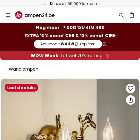
Keuze uit 50.000 lampen
Ga
naar
de
ken
Nog maar
00D 13U 41M 48S
inhoud
EXTRA 10% vanaf €99 & 13% vanaf €159
Actiecode:
WAUW
Kopiëren
WOW Week:
tot wel 70% korting
Wandlampen
Ga
Laatste stuks
naar
het
einde
van
de
afbeeldingen-
gallerij