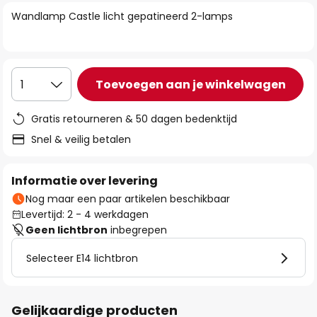
van
Wandlamp Castle licht gepatineerd 2-lamps
de
afbeeldingen-
gallerij
Toevoegen aan je winkelwagen
1
Gratis retourneren & 50 dagen bedenktijd
Snel & veilig betalen
Informatie over levering
Nog maar een paar artikelen beschikbaar
Levertijd: 2 - 4 werkdagen
Geen lichtbron
inbegrepen
Selecteer E14 lichtbron
Gelijkaardige producten