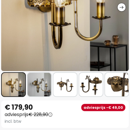
Ga
€ 179,90
adviesprijs -€ 49,00
naar
adviesprijs
€ 228,90
het
incl. btw
begin