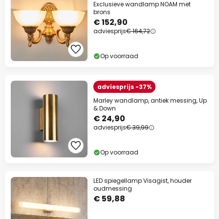
Exclusieve wandlamp NOAM met
brons
€ 152,90
adviesprijs
€ 164,72
Op voorraad
adviesprijs -37%
Marley wandlamp, antiek messing, Up
& Down
€ 24,90
adviesprijs
€ 39,99
Op voorraad
LED spiegellamp Visagist, houder
oudmessing
€ 59,88