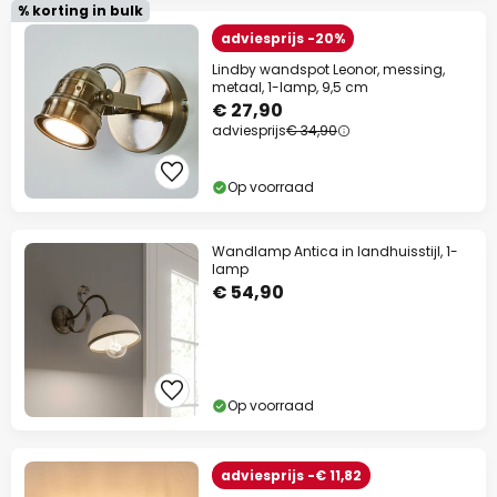
% korting in bulk
adviesprijs -20%
Lindby wandspot Leonor, messing,
metaal, 1-lamp, 9,5 cm
€ 27,90
adviesprijs
€ 34,90
Op voorraad
Wandlamp Antica in landhuisstijl, 1-
lamp
€ 54,90
Op voorraad
adviesprijs -€ 11,82