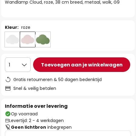
van
Wandlamp Cloud, roze, 38 cm breed, metaal, wolk, G9
de
afbeeldingen-
gallerij
Kleur:
roze
Toevoegen aan je winkelwagen
1
Gratis retourneren & 50 dagen bedenktijd
Snel & veilig betalen
Informatie over levering
Op voorraad
Levertijd: 2 - 4 werkdagen
Geen lichtbron
inbegrepen