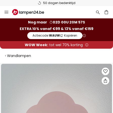
50 dagen bedenktijd
Ga
naar
de
ken
Nog maar
02D 00U 20M 57S
inhoud
EXTRA 10% vanaf €99 & 13% vanaf €159
Actiecode:
WAUW
Kopiëren
WOW Week:
tot wel 70% korting
Wandlampen
Ga
naar
het
einde
van
de
afbeeldingen-
gallerij