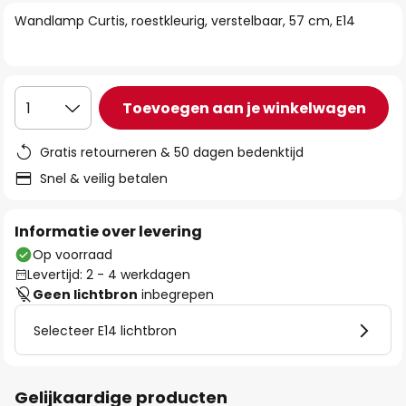
van
Wandlamp Curtis, roestkleurig, verstelbaar, 57 cm, E14
de
afbeeldingen-
gallerij
Toevoegen aan je winkelwagen
1
Gratis retourneren & 50 dagen bedenktijd
Snel & veilig betalen
Informatie over levering
Op voorraad
Levertijd: 2 - 4 werkdagen
Geen lichtbron
inbegrepen
Selecteer E14 lichtbron
Gelijkaardige producten