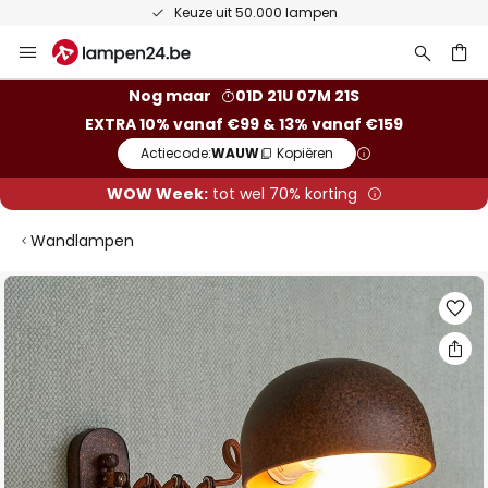
Keuze uit 50.000 lampen
Ga
naar
de
ken
Nog maar
01D 21U 07M 21S
inhoud
EXTRA 10% vanaf €99 & 13% vanaf €159
Actiecode:
WAUW
Kopiëren
WOW Week:
tot wel 70% korting
Wandlampen
Ga
naar
het
einde
van
de
afbeeldingen-
gallerij