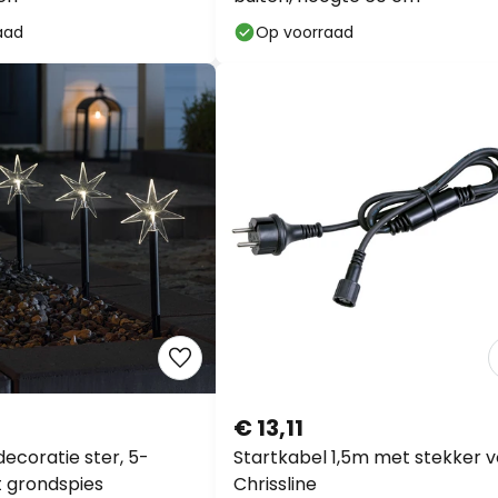
aad
Op voorraad
€ 13,11
ecoratie ster, 5-
Startkabel 1,5m met stekker 
 grondspies
Chrissline