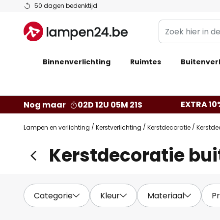
Ga
50 dagen bedenktijd
naar
Zoek
de
hier
inhoud
in
Binnenverlichting
Ruimtes
de
Buitenverl
webwinkel
EXTRA 10
Nog maar
02D 12U 05M 19S
Lampen en verlichting
Kerstverlichting
Kerstdecoratie
Kerstde
Kerstdecoratie bui
Categorie
Kleur
Materiaal
Pr