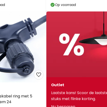
aad
Op voorraad
Outlet
Laatste kans! Scoor de laatst
gskabel ring met 5
stuks met flinke korting.
stem 24
Nu besparen