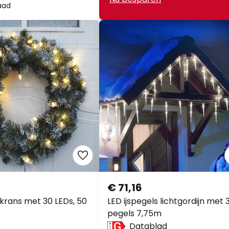
aad
€ 71,16
rans met 30 LEDs, 50
LED ijspegels lichtgordijn met 
pegels 7,75m
Datablad