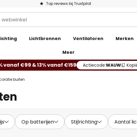
Top reviews bij Trustpilot
ichting
Lichtbronnen
Ventilatoren
Merken
Meer
% vanaf €99 & 13% vanaf €159
Actiecode:
WAUW
Kopi
coratie buiten
ten
ijs
Op batterijen
Stijlrichting
Aantal l