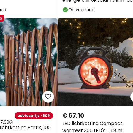
energie Knirke Solar 15,9 m 160
LED's
aad
Op voorraad
s
€ 67,10
adviesprijs -50%
 7,90
LED lichtketting Compact
lichtketting Parrik, 100
warmwit 300 LED's 6,58 m