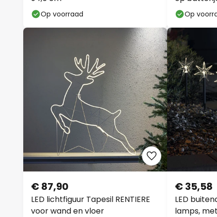
Op voorraad
Op voorr
€ 87,90
€ 35,58
LED lichtfiguur Tapesil RENTIERE
LED buitend
voor wand en vloer
lamps, met