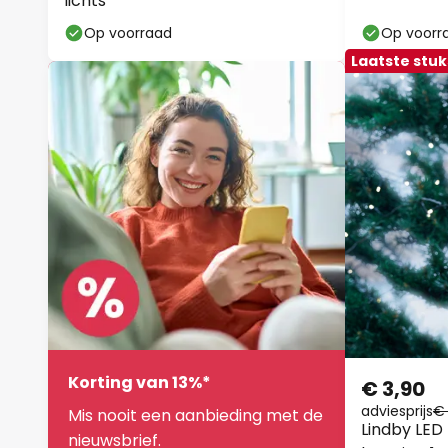
lichts
Op voorraad
Op voorr
Laatste stuk
Korting van 13%*
€ 3,90
adviesprijs
€
Mis nooit een aanbieding met de
Lindby LED 
nieuwsbrief.