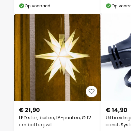
Op voorraad
Op voorr
€ 21,90
€ 14,90
LED ster, buiten, 18-punten, Ø 12
Uitbreidin
cm batterij wit
aansl., Sy