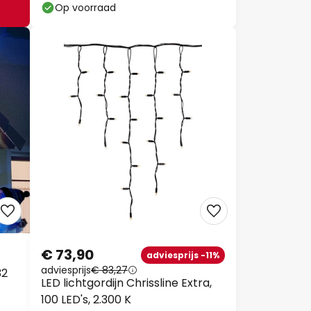
Op voorraad
€ 73,90
adviesprijs -11%
adviesprijs
€ 83,27
32
LED lichtgordijn Chrissline Extra,
100 LED's, 2.300 K