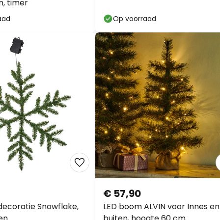
m, timer
aad
Op voorraad
€ 57,90
decoratie Snowflake,
LED boom ALVIN voor Innes en
jen
buiten, hoogte 60 cm