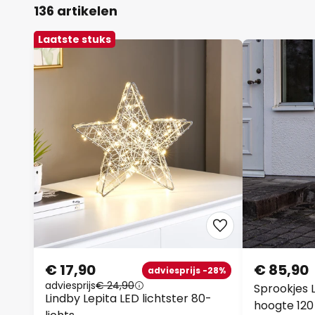
136 artikelen
Laatste stuks
€ 17,90
€ 85,90
adviesprijs -28%
adviesprijs
€ 24,90
Sprookjes L
Lindby Lepita LED lichtster 80-
hoogte 120