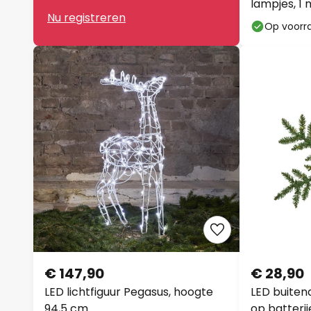
lampjes, 1 
Nu registreren
Op voorr
€ 147,90
€ 28,90
LED lichtfiguur Pegasus, hoogte
LED buiten
94,5 cm
op batteri