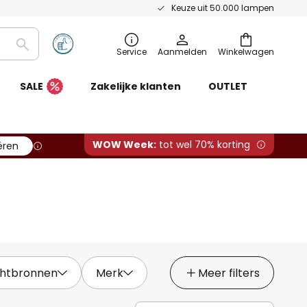
Keuze uit 50.000 lampen
Zoeken
Service
Aanmelden
Winkelwagen
SALE
Zakelijke klanten
OUTLET
WOW Week:
tot wel 70% korting
ëren
ichtbronnen
Merk
Meer filters