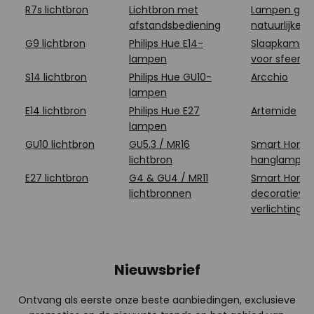
R7s lichtbron
Lichtbron met
Lampen gem
afstandsbediening
natuurlijke 
G9 lichtbron
Philips Hue E14-
Slaapkamerve
lampen
voor sfeer en 
S14 lichtbron
Philips Hue GU10-
Arcchio
lampen
E14 lichtbron
Philips Hue E27
Artemide
lampen
GU10 lichtbron
GU5.3 / MR16
Smart Home
lichtbron
hanglampen
E27 lichtbron
G4 & GU4 / MR11
Smart Home
lichtbronnen
decoratieve
verlichting b
Nieuwsbrief
Ontvang als eerste onze beste aanbiedingen, exclusieve