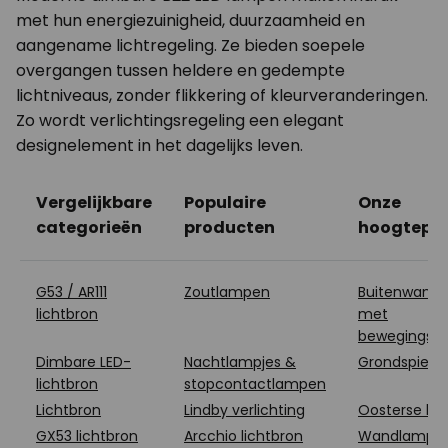
met hun energiezuinigheid, duurzaamheid en
aangename lichtregeling. Ze bieden soepele
overgangen tussen heldere en gedempte
lichtniveaus, zonder flikkering of kleurveranderingen.
Zo wordt verlichtingsregeling een elegant
designelement in het dagelijks leven.
Vergelijkbare
Populaire
Onze
categorieën
producten
hoogtepu
G53 / AR111
Zoutlampen
Buitenwand
lichtbron
met
bewegingsm
Dimbare LED-
Nachtlampjes &
Grondspies 
lichtbron
stopcontactlampen
Lichtbron
Lindby verlichting
Oosterse la
GX53 lichtbron
Arcchio lichtbron
Wandlamp