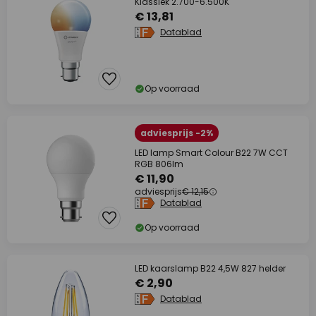
Klassiek 2.700-6.500K
€ 13,81
Datablad
Op voorraad
adviesprijs -2%
LED lamp Smart Colour B22 7W CCT
RGB 806lm
€ 11,90
adviesprijs
€ 12,15
Datablad
Op voorraad
LED kaarslamp B22 4,5W 827 helder
€ 2,90
Datablad