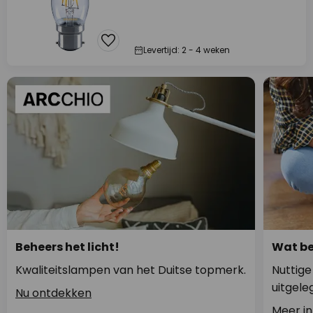
Levertijd: 2 - 4 weken
Beheers het licht!
Wat be
Kwaliteitslampen van het Duitse topmerk.
Nuttige
uitgele
Nu ontdekken
Meer in