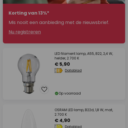
Korting van 13%*
Mis nooit een aanbieding met de nieuwsbrief.
Nu registreren
LED filament lamp, A55, B22, 2,4 W,
helder, 2.700 K
€ 5,90
Datablad
Op voorraad
OSRAM LED lamp, B22d, 1,8 W, mat,
2.700 K
€ 4,90
Datablad