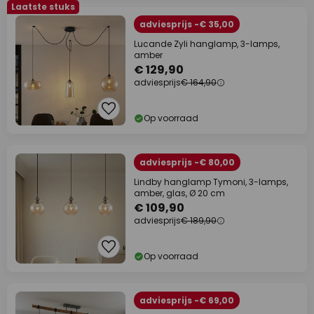
Laatste stuks
adviesprijs -€ 35,00
Lucande Zyli hanglamp, 3-lamps,
amber
€ 129,90
adviesprijs
€ 164,90
Op voorraad
adviesprijs -€ 80,00
Lindby hanglamp Tymoni, 3-lamps,
amber, glas, Ø 20 cm
€ 109,90
adviesprijs
€ 189,90
Op voorraad
adviesprijs -€ 69,00