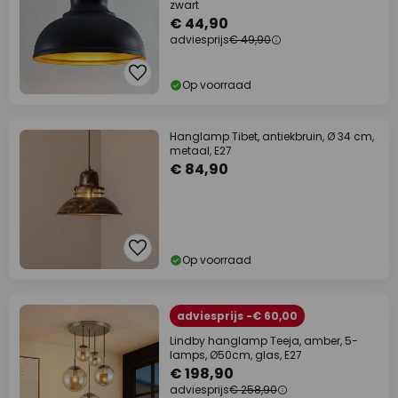
zwart
€ 44,90
adviesprijs
€ 49,90
Op voorraad
Hanglamp Tibet, antiekbruin, Ø 34 cm,
metaal, E27
€ 84,90
Op voorraad
adviesprijs -€ 60,00
Lindby hanglamp Teeja, amber, 5-
lamps, Ø50cm, glas, E27
€ 198,90
adviesprijs
€ 258,90