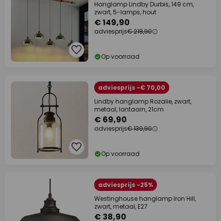
Hanglamp Lindby Durbis, 149 cm,
zwart, 5-lamps, hout
€ 149,90
adviesprijs
€ 218,90
Op voorraad
adviesprijs -€ 70,00
Lindby hanglamp Rozalie, zwart,
metaal, lantaarn, 21cm
€ 69,90
adviesprijs
€ 139,90
Op voorraad
adviesprijs -25%
Westinghouse hanglamp Iron Hill,
zwart, metaal, E27
€ 38,90