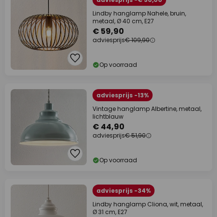
Lindby hanglamp Nahele, bruin,
metaal, Ø 40 cm, E27
€ 59,90
adviesprijs
€ 109,90
Op voorraad
adviesprijs -13%
Vintage hanglamp Albertine, metaal,
lichtblauw
€ 44,90
adviesprijs
€ 51,90
Op voorraad
adviesprijs -34%
Lindby hanglamp Cliona, wit, metaal,
Ø 31 cm, E27