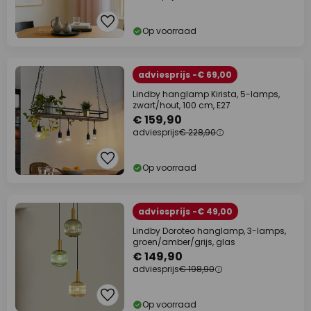
Op voorraad
adviesprijs -€ 69,00
Lindby hanglamp Kirista, 5-lamps,
zwart/hout, 100 cm, E27
€ 159,90
adviesprijs
€ 228,90
Op voorraad
adviesprijs -€ 49,00
Lindby Doroteo hanglamp, 3-lamps,
groen/amber/grijs, glas
€ 149,90
adviesprijs
€ 198,90
Op voorraad