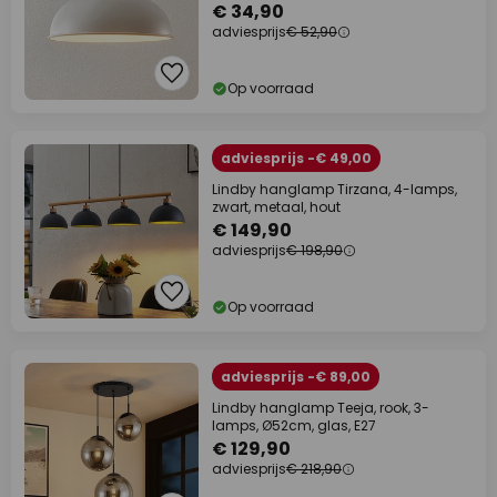
€ 34,90
adviesprijs
€ 52,90
Op voorraad
adviesprijs -€ 49,00
Lindby hanglamp Tirzana, 4-lamps,
zwart, metaal, hout
€ 149,90
adviesprijs
€ 198,90
Op voorraad
adviesprijs -€ 89,00
Lindby hanglamp Teeja, rook, 3-
lamps, Ø52cm, glas, E27
€ 129,90
adviesprijs
€ 218,90