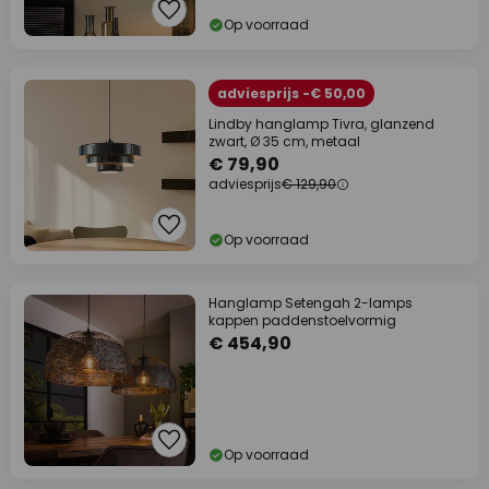
Op voorraad
adviesprijs -€ 50,00
Lindby hanglamp Tivra, glanzend
zwart, Ø 35 cm, metaal
€ 79,90
adviesprijs
€ 129,90
Op voorraad
Hanglamp Setengah 2-lamps
kappen paddenstoelvormig
€ 454,90
Op voorraad