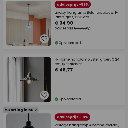
adviesprijs -56%
Lindby hanglamp Belarion, blauw, 1-
lamp, glas, Ø 23 cm
€ 34,90
adviesprijs
€ 79,90
Op voorraad
PR Home hanglamp Ester, groen, Ø 24
cm, ijzer, stekker
€ 46,77
Op voorraad
% korting in bulk
adviesprijs -10%
Vintage hanglamp Albertine, metaal,