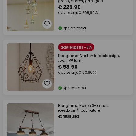
groen/amber/grijs, glas
€ 228,90
adviesprijs
€ 268,90
Op voorraad
adviesprijs -3%
Hanglamp Carlton in kooidesign,
zwart Ø31cm
€ 58,90
adviesprijs
€ 60,90
Op voorraad
Hanglamp Hakon 3-lamps
roestbruin/hout naturel
€ 159,90