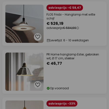
adviesprijs -€ 58,47
FLOS Frisbi - Hanglamp met witte
schijf
€ 526,19
adviesprijs
€ 584,66
Levertijd: 6 - 10 werkdagen
PR Home hanglamp Ester, gebroken
wit, Ø 17 cm, stekker
€ 46,77
Op voorraad
adviesprijs -33%