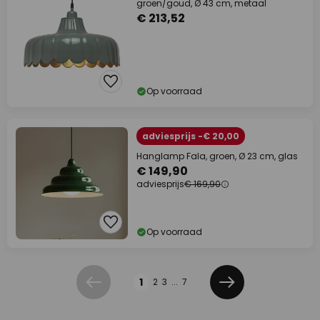
groen/goud, Ø 43 cm, metaal
€ 213,52
Op voorraad
adviesprijs -€ 20,00
Hanglamp Fala, groen, Ø 23 cm, glas
€ 149,90
adviesprijs
€ 169,90
Op voorraad
Pagina
1
2
3
...
7
Vorige
Volgende