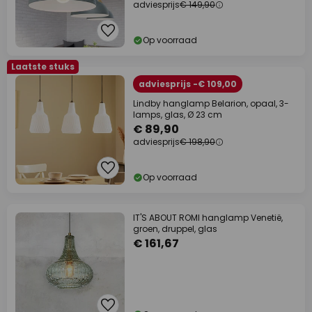
adviesprijs
€ 149,90
Op voorraad
Laatste stuks
adviesprijs -€ 109,00
Lindby hanglamp Belarion, opaal, 3-
lamps, glas, Ø 23 cm
€ 89,90
adviesprijs
€ 198,90
Op voorraad
IT'S ABOUT ROMI hanglamp Venetië,
groen, druppel, glas
€ 161,67