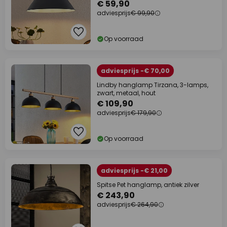
€ 59,90
adviesprijs
€ 99,90
Op voorraad
adviesprijs -€ 70,00
Lindby hanglamp Tirzana, 3-lamps,
zwart, metaal, hout
€ 109,90
adviesprijs
€ 179,90
Op voorraad
adviesprijs -€ 21,00
Spitse Pet hanglamp, antiek zilver
€ 243,90
adviesprijs
€ 264,90