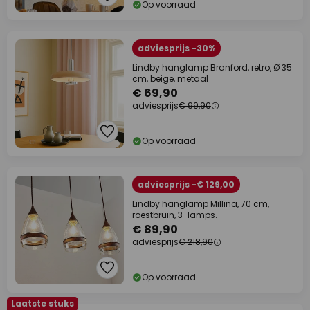
Op voorraad
adviesprijs -30%
Lindby hanglamp Branford, retro, Ø 35
cm, beige, metaal
€ 69,90
adviesprijs
€ 99,90
Op voorraad
adviesprijs -€ 129,00
Lindby hanglamp Millina, 70 cm,
roestbruin, 3-lamps.
€ 89,90
adviesprijs
€ 218,90
Op voorraad
Laatste stuks