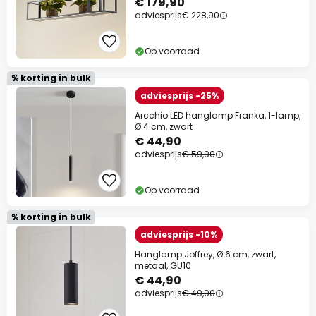
€ 179,90
adviesprijs
€ 228,90
Op voorraad
% korting in bulk
adviesprijs -25%
Arcchio LED hanglamp Franka, 1-lamp,
Ø 4 cm, zwart
€ 44,90
adviesprijs
€ 59,90
Op voorraad
% korting in bulk
adviesprijs -10%
Hanglamp Joffrey, Ø 6 cm, zwart,
metaal, GU10
€ 44,90
adviesprijs
€ 49,90