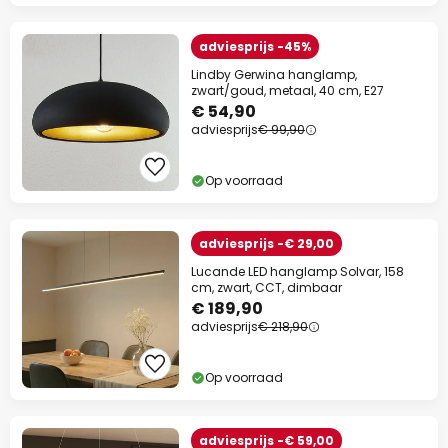
adviesprijs -45%
Lindby Gerwina hanglamp,
zwart/goud, metaal, 40 cm, E27
€ 54,90
adviesprijs
€ 99,90
Op voorraad
adviesprijs -€ 29,00
Lucande LED hanglamp Solvar, 158
cm, zwart, CCT, dimbaar
€ 189,90
adviesprijs
€ 218,90
Op voorraad
adviesprijs -€ 59,00