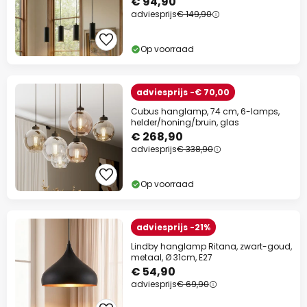
€ 94,90
adviesprijs
€ 149,90
Op voorraad
adviesprijs -€ 70,00
Cubus hanglamp, 74 cm, 6-lamps,
helder/honing/bruin, glas
€ 268,90
adviesprijs
€ 338,90
Op voorraad
adviesprijs -21%
Lindby hanglamp Ritana, zwart-goud,
metaal, Ø 31cm, E27
€ 54,90
adviesprijs
€ 69,90