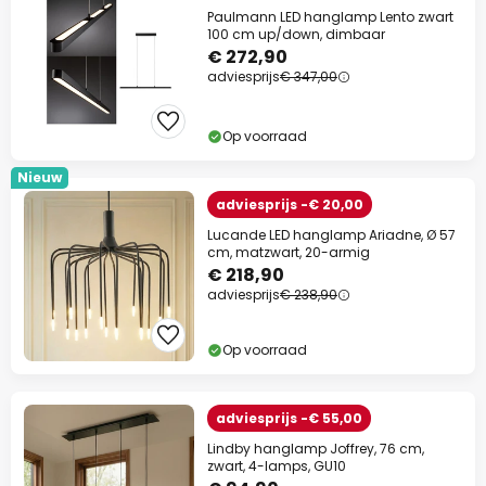
Paulmann LED hanglamp Lento zwart
100 cm up/down, dimbaar
€ 272,90
adviesprijs
€ 347,00
Op voorraad
Nieuw
adviesprijs -€ 20,00
Lucande LED hanglamp Ariadne, Ø 57
cm, matzwart, 20-armig
€ 218,90
adviesprijs
€ 238,90
Op voorraad
adviesprijs -€ 55,00
Lindby hanglamp Joffrey, 76 cm,
zwart, 4-lamps, GU10