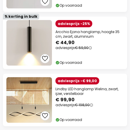
Op voorraad
% korting in bulk
adviesprijs -25%
Arcchio Ejona hanglamp, hoogte 35
cm, zwart, aluminium
€ 44,90
adviesprijs
€ 59,90
Op voorraad
adviesprijs -€ 99,00
Lindby LED hanglamp Welina, zwart,
ijzer, verstelbaar
€ 99,90
adviesprijs
€ 198,90
Op voorraad