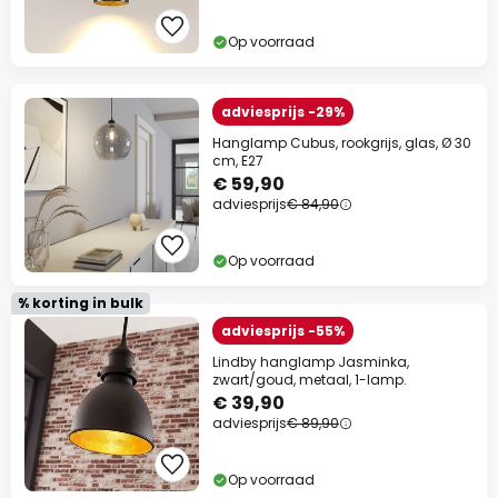
Op voorraad
adviesprijs -29%
Hanglamp Cubus, rookgrijs, glas, Ø 30
cm, E27
€ 59,90
adviesprijs
€ 84,90
Op voorraad
% korting in bulk
adviesprijs -55%
Lindby hanglamp Jasminka,
zwart/goud, metaal, 1-lamp.
€ 39,90
adviesprijs
€ 89,90
Op voorraad