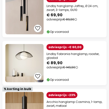
Lindby hanglamp Joffrey, Ø 24 cm,
zwart, 3-lamps, GU10
€ 69,90
adviesprijs
€ 89,90
Op voorraad
adviesprijs -€ 60,00
Lindby Fabronia hanglamp, rooster,
glasbol
€ 89,90
adviesprijs
€ 149,90
Op voorraad
% korting in bulk
adviesprijs -23%
Arcchio hanglamp Cosmina, 1-lamp,
zwart, metaal