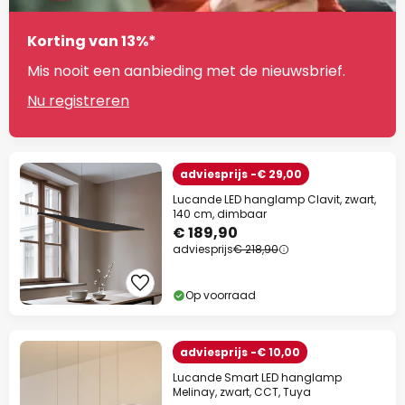
Korting van 13%*
Mis nooit een aanbieding met de nieuwsbrief.
Nu registreren
adviesprijs -€ 29,00
Lucande LED hanglamp Clavit, zwart,
140 cm, dimbaar
€ 189,90
adviesprijs
€ 218,90
Op voorraad
adviesprijs -€ 10,00
Lucande Smart LED hanglamp
Melinay, zwart, CCT, Tuya