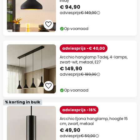
inlay
€ 94,90
adviesprijs
€ 149,90
Op voorraad
adviesprijs -€ 40,00
Arcchio hanglamp Tadej, 4-lamps,
zwart-wit, metaal, E27
€ 149,90
adviesprijs
€ 189,90
Op voorraad
% korting in bulk
adviesprijs -16%
Arcchio Ejona hanglamp, hoogte 15
cm, zwart, metaal
€ 49,90
adviesprijs
€ 59,90