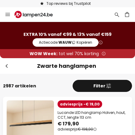
Keuze uit 50.000 lampen
Ga
naar
de
ken
inhoud
EXTRA 10% vanaf €99 & 13% vanaf €159
Actiecode:
WAUW
Kopiëren
WOW Week:
tot wel 70% korting
Zwarte hanglampen
2987 artikelen
Filter
Slui
adviesprijs -€ 19,00
Lucande LED hanglamp Holven, hout,
CCT, lengte 113 cm
€ 179,90
adviesprijs
€ 198,90