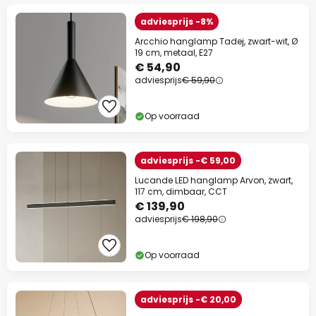
adviesprijs -8%
Arcchio hanglamp Tadej, zwart-wit, Ø
19 cm, metaal, E27
€ 54,90
adviesprijs
€ 59,90
Op voorraad
adviesprijs -€ 59,00
Lucande LED hanglamp Arvon, zwart,
117 cm, dimbaar, CCT
€ 139,90
adviesprijs
€ 198,90
Op voorraad
adviesprijs -€ 20,00