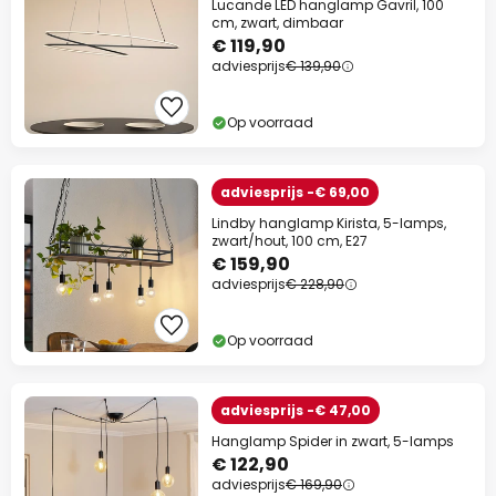
Lucande LED hanglamp Gavril, 100
cm, zwart, dimbaar
€ 119,90
adviesprijs
€ 139,90
Op voorraad
adviesprijs -€ 69,00
Lindby hanglamp Kirista, 5-lamps,
zwart/hout, 100 cm, E27
€ 159,90
adviesprijs
€ 228,90
Op voorraad
adviesprijs -€ 47,00
Hanglamp Spider in zwart, 5-lamps
€ 122,90
adviesprijs
€ 169,90