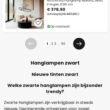
Arcchio LED hanglamp Albiona, zwart,
3 ringen, Ø 80 cm
€ 378,90
adviesprijs
€ 497,90
Op voorraad
Pagina
1
2
3
...
50
Vorige
Volgende
Hanglampen zwart
Nieuwe tinten zwart
Welke zwarte hanglampen zijn bijzonder
trendy?
Zwarte hanglampen zijn verkrijgbaar in steeds
nieuwe, fascinerende ontwerpen voor zowel