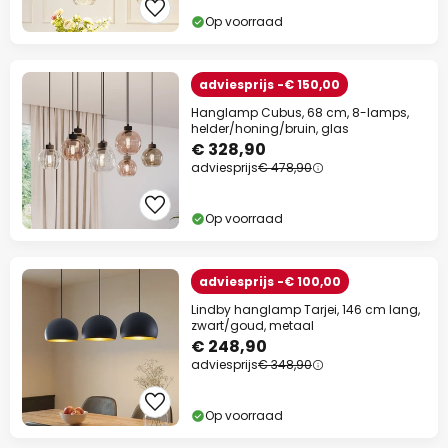
Op voorraad
adviesprijs -€ 150,00
Hanglamp Cubus, 68 cm, 8-lamps,
helder/honing/bruin, glas
€ 328,90
adviesprijs
€ 478,90
Op voorraad
adviesprijs -€ 100,00
Lindby hanglamp Tarjei, 146 cm lang,
zwart/goud, metaal
€ 248,90
adviesprijs
€ 348,90
Op voorraad