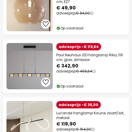
cm, E27
€ 49,90
adviesprijs
€ 84,90
Op voorraad
adviesprijs -€ 113,64
Paul Neuhaus LED hanglamp Rika, 119
cm, glas, dimbaar
€ 342,90
adviesprijs
€ 456,54
Op voorraad
adviesprijs -€ 35,00
Lucande hanglamp Kisune, zwart/wit,
metaal
€ 119,90
adviesprijs
€ 154,90