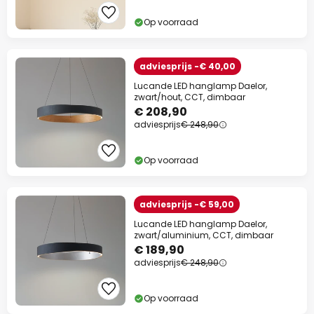
Op voorraad
adviesprijs -€ 40,00
Lucande LED hanglamp Daelor,
zwart/hout, CCT, dimbaar
€ 208,90
Extra korting
adviesprijs
€ 248,90
10% korting
vanaf €99
Op voorraad
13% korting
vanaf €159
adviesprijs -€ 59,00
op bijna alles*
Lucande LED hanglamp Daelor,
Actiecode:
WAUW
Kopiëren
zwart/aluminium, CCT, dimbaar
€ 189,90
adviesprijs
€ 248,90
Nu besparen
*Uitgesloten merken
Op voorraad