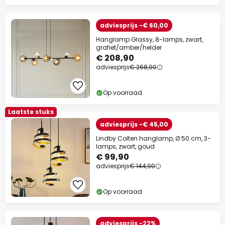
adviesprijs -€ 60,00
Hanglamp Glassy, 8-lamps, zwart,
grafiet/amber/helder
€ 208,90
adviesprijs
€ 268,90
Op voorraad
Laatste stuks
adviesprijs -€ 45,00
Lindby Colten hanglamp, Ø 50 cm, 3-
lamps, zwart, goud
€ 99,90
adviesprijs
€ 144,90
Op voorraad
adviesprijs -22%