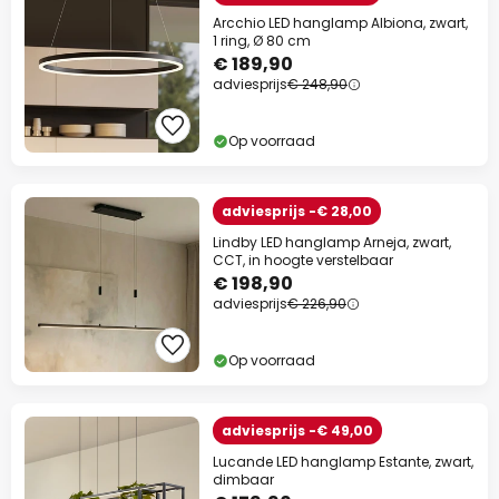
Arcchio LED hanglamp Albiona, zwart,
1 ring, Ø 80 cm
€ 189,90
adviesprijs
€ 248,90
Op voorraad
adviesprijs -€ 28,00
Lindby LED hanglamp Arneja, zwart,
CCT, in hoogte verstelbaar
€ 198,90
adviesprijs
€ 226,90
Op voorraad
adviesprijs -€ 49,00
Lucande LED hanglamp Estante, zwart,
dimbaar