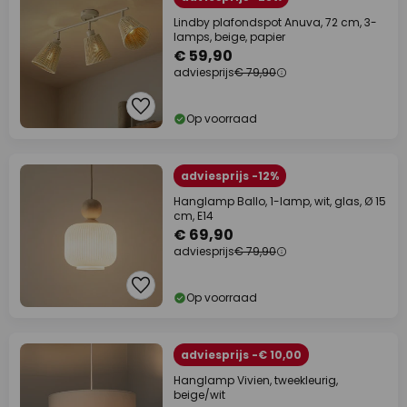
Lindby plafondspot Anuva, 72 cm, 3-
lamps, beige, papier
€ 59,90
adviesprijs
€ 79,90
Op voorraad
adviesprijs -12%
Hanglamp Ballo, 1-lamp, wit, glas, Ø 15
cm, E14
€ 69,90
adviesprijs
€ 79,90
Op voorraad
adviesprijs -€ 10,00
Hanglamp Vivien, tweekleurig,
beige/wit