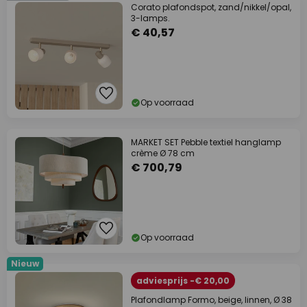
Corato plafondspot, zand/nikkel/opal,
3-lamps.
€ 40,57
Op voorraad
MARKET SET Pebble textiel hanglamp
crème Ø 78 cm
€ 700,79
Op voorraad
Nieuw
adviesprijs -€ 20,00
Plafondlamp Formo, beige, linnen, Ø 38