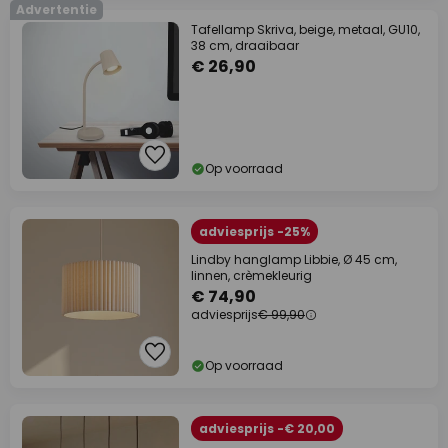
Advertentie
Tafellamp Skriva, beige, metaal, GU10,
38 cm, draaibaar
€ 26,90
Op voorraad
adviesprijs -25%
Lindby hanglamp Libbie, Ø 45 cm,
linnen, crèmekleurig
€ 74,90
adviesprijs
€ 99,90
Op voorraad
adviesprijs -€ 20,00