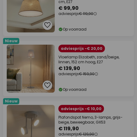
cm, E27
€ 99,90
adviesprijs
€ 119,90
Op voorraad
Nieuw
adviesprijs -€ 20,00
Vloerlamp Elizabeth, zand/beige,
linnen, 152 cm hoog, E27
€ 139,90
adviesprijs
€ 159,90
Op voorraad
Nieuw
adviesprijs -€ 10,00
Plafondspot Nemo, 3-lamps, grijs-
beige, beweegbaar, GX53
€ 119,90
adviesprijs
€ 129,90