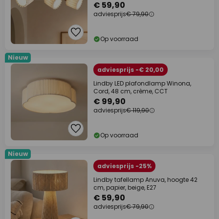
€ 59,90
adviesprijs
€ 79,90
Op voorraad
Nieuw
adviesprijs -€ 20,00
Lindby LED plafondlamp Winona,
Cord, 48 cm, crème, CCT
€ 99,90
adviesprijs
€ 119,90
Op voorraad
Nieuw
adviesprijs -25%
Lindby tafellamp Anuva, hoogte 42
cm, papier, beige, E27
€ 59,90
adviesprijs
€ 79,90