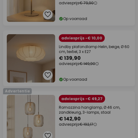
adviesprijs
€ 79,90
Op voorraad
adviesprijs -€ 10,00
Lindby plafondlamp Helin, beige, Ø 60
cm, textiel, 3 x E27
€ 139,90
adviesprijs
€ 149,90
Op voorraad
Advertentie
adviesprijs -€ 49,27
Romazzina hanglamp, Ø 46 cm,
zandkleurig, 3-lamps, staal
€ 142,90
adviesprijs
€ 192,17