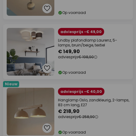
Op voorraad
adviesprijs -€ 49,00
Lindby plafondlamp Laurenz, 5-
lamps, bruin/beige, textiel
€ 149,90
adviesprijs
€ 198,90
Op voorraad
Nieuw
adviesprijs -€ 40,00
Hanglamp Oslo, zandkleurig, 2-lamps,
83 cm lang, E27
€ 218,90
adviesprijs
€ 258,90
Op voorraad