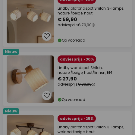
Lindby plafondspot Shiloh, 3-lamps,
naturel/beige, hout
€ 59,90
adviesprijs
€ 79,90
Op voorraad
Nieuw
adviesprijs -30%
Lindby wandspot Shiloh,
naturel/beige, hout/linnen, E14
€ 27,90
adviesprijs
€ 39,90
Op voorraad
Nieuw
adviesprijs -25%
Lindby plafondspot Shiloh, 3-lamps,
walnoot/beige, hout