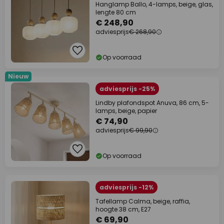
Hanglamp Ballo, 4-lamps, beige, glas,
lengte 80 cm
€ 248,90
adviesprijs
€ 268,90
Op voorraad
Nieuw
adviesprijs -25%
Lindby plafondspot Anuva, 86 cm, 5-
lamps, beige, papier
€ 74,90
adviesprijs
€ 99,90
Op voorraad
adviesprijs -12%
Tafellamp Calma, beige, raffia,
hoogte 38 cm, E27
€ 69,90