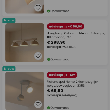
Op voorraad
Nieuw
adviesprijs -€ 50,00
Hanglamp Oslo, zandkleurig, 3-lamps,
118 cm lang, E27
€ 298,90
adviesprijs
€ 348,90
Op voorraad
Nieuw
adviesprijs -12%
Plafondspot Nemo, 2-lamps, grijs-
beige, beweegbaar, GX53
€ 69,90
adviesprijs
€ 79,90
Op voorraad