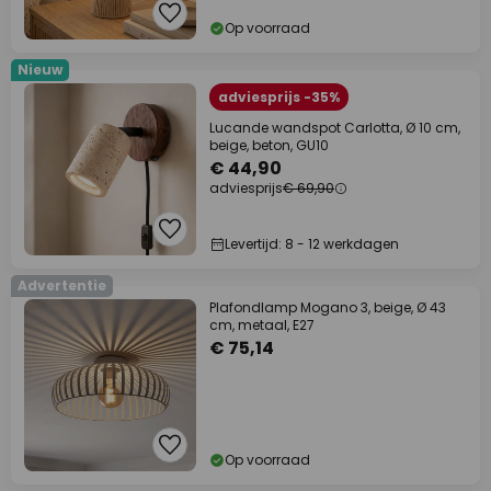
Op voorraad
Nieuw
adviesprijs -35%
Lucande wandspot Carlotta, Ø 10 cm,
beige, beton, GU10
€ 44,90
adviesprijs
€ 69,90
Levertijd: 8 - 12 werkdagen
Advertentie
Plafondlamp Mogano 3, beige, Ø 43
cm, metaal, E27
€ 75,14
Op voorraad