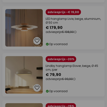
adviesprijs -€ 19,00
LED hanglamp Livie, beige, aluminium,
Ø 50 cm
€ 179,90
adviesprijs
€ 198,90
Op voorraad
adviesprijs -20%
Lindby hanglamp Elover, beige, Ø 45
cm, ijzer
€ 79,90
adviesprijs
€ 99,90
Op voorraad
adviesprijs -25%