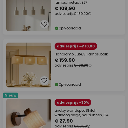
lamps, metaal, E27
€ 109,90
adviesprijs
€ 139,90
Op voorraad
adviesprijs -€ 10,00
Hanglamp Jute, 3-lamps, balk
€ 159,90
adviesprijs
€ 169,90
Op voorraad
Nieuw
adviesprijs -30%
Lindby wandspot Shiloh,
walnoot/beige, hout/linnen, E14
€ 27,90
adviesprijs
€ 39,90