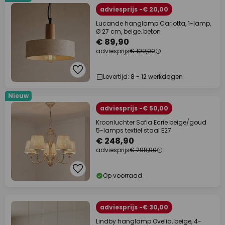
adviesprijs -€ 20,00
Lucande hanglamp Carlotta, 1-lamp,
Ø 27 cm, beige, beton
€ 89,90
adviesprijs
€ 109,90
Levertijd: 8 - 12 werkdagen
Nieuw
adviesprijs -€ 50,00
Kroonluchter Sofia Ecrie beige/goud
5-lamps textiel staal E27
€ 248,90
adviesprijs
€ 298,90
Op voorraad
adviesprijs -€ 30,00
Lindby hanglamp Ovelia, beige, 4-