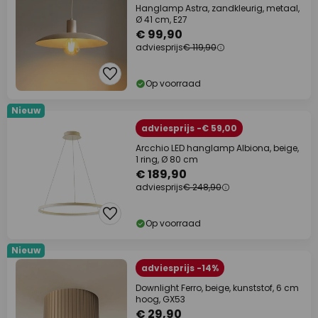
Hanglamp Astra, zandkleurig, metaal,
Ø 41 cm, E27
€ 99,90
adviesprijs
€ 119,90
Op voorraad
Nieuw
adviesprijs -€ 59,00
Arcchio LED hanglamp Albiona, beige,
1 ring, Ø 80 cm
€ 189,90
adviesprijs
€ 248,90
Op voorraad
Nieuw
adviesprijs -14%
Downlight Ferro, beige, kunststof, 6 cm
hoog, GX53
€ 29,90