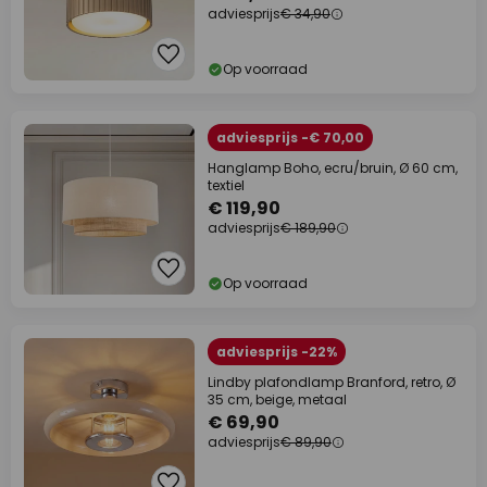
adviesprijs
€ 34,90
Op voorraad
adviesprijs -€ 70,00
Hanglamp Boho, ecru/bruin, Ø 60 cm,
textiel
€ 119,90
adviesprijs
€ 189,90
Op voorraad
adviesprijs -22%
Lindby plafondlamp Branford, retro, Ø
35 cm, beige, metaal
€ 69,90
adviesprijs
€ 89,90