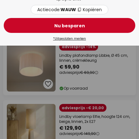
€ 99,90
Actiecode:
WAUW
Kopiëren
adviesprijs
€ 149,90
Nu besparen
Op voorraad
*Uitgesloten merken
adviesprijs -14%
Lindby plafondlamp Libbie, Ø 45 cm,
linnen, crèmekleurig
€ 59,90
adviesprijs
€ 69,90
Op voorraad
adviesprijs -€ 20,00
Lindby vloerlamp Elfie, hoogte 124 cm,
beige, linnen, 2x E27
€ 129,90
adviesprijs
€ 149,90