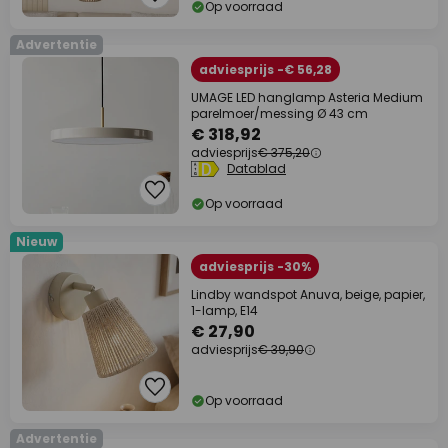
Op voorraad
Advertentie
adviesprijs -€ 56,28
UMAGE LED hanglamp Asteria Medium
parelmoer/messing Ø 43 cm
€ 318,92
adviesprijs
€ 375,20
Datablad
Op voorraad
Nieuw
adviesprijs -30%
Lindby wandspot Anuva, beige, papier,
1-lamp, E14
€ 27,90
adviesprijs
€ 39,90
Op voorraad
Advertentie