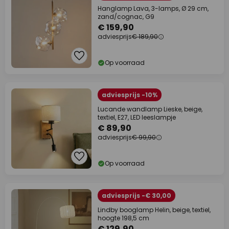
Hanglamp Lava, 3-lamps, Ø 29 cm,
zand/cognac, G9
€ 159,90
adviesprijs
€ 189,90
Op voorraad
adviesprijs -10%
Lucande wandlamp Lieske, beige,
textiel, E27, LED leeslampje
€ 89,90
adviesprijs
€ 99,90
Op voorraad
adviesprijs -€ 30,00
Lindby booglamp Helin, beige, textiel,
hoogte 198,5 cm
€ 129,90