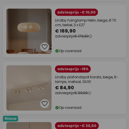
adviesprijs -€ 10,00
Lindby hanglamp Helin, beige, Ø 70
cm, textiel, 3 x E27
€ 169,90
adviesprijs
€ 179,90
Op voorraad
adviesprijs -15%
Lindby plafondspot Kardis, beige, 6-
lamps, metaal, GU10
€ 84,90
adviesprijs
€ 99,90
Op voorraad
Nieuw
adviesprijs -€ 30,00