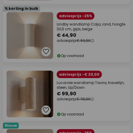
% korting in bulk
adviesprijs -25%
Lindby wandlamp Colja, rond, hoogte
30,5 cm, gips, beige
€ 44,90
adviesprijs
€ 59,90
Op voorraad
adviesprijs -€ 20,00
Lucande wandlamp Tavira, travertijn,
steen, Up/Down
€ 99,90
adviesprijs
€ 119,90
Op voorraad
Nieuw
adviesprijs -25%