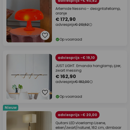
adviesprijs -€ 40,62
Artemide Nessino - designtafellamp,
oranje
€ 172,90
adviesprijs
€ 213,52
Op voorraad
adviesprijs -€ 19,10
JUST LIGHT. Emanda hanglamp, ijzer,
zwart messing
€ 162,90
adviesprijs
€ 182,00
Op voorraad
Nieuw
adviesprijs -€ 20,00
Quitani LED vloerlamp Lisene,
eiken/zwart/naturel, 162 cm, dimbaar