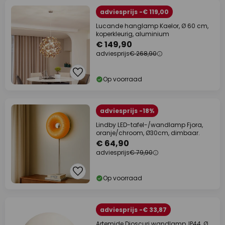
adviesprijs -€ 119,00
Lucande hanglamp Kaelor, Ø 60 cm,
koperkleurig, aluminium
€ 149,90
adviesprijs
€ 268,90
Op voorraad
adviesprijs -18%
Lindby LED-tafel-/wandlamp Fjora,
oranje/chroom, Ø30cm, dimbaar.
€ 64,90
adviesprijs
€ 79,90
Op voorraad
adviesprijs -€ 33,87
Artemide Dioscuri wandlamp, IP44, Ø