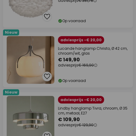
adviesprijs
€ 351,76
Op voorraad
Nieuw
adviesprijs -€ 20,00
Lucande hanglamp Christo, Ø 42 cm,
chroom/wit, glas
€ 149,90
adviesprijs
€ 169,90
Op voorraad
Nieuw
adviesprijs -€ 20,00
Lindby hanglamp Tivra, chroom, Ø 35
cm, metaal, E27
€ 109,90
adviesprijs
€ 129,90