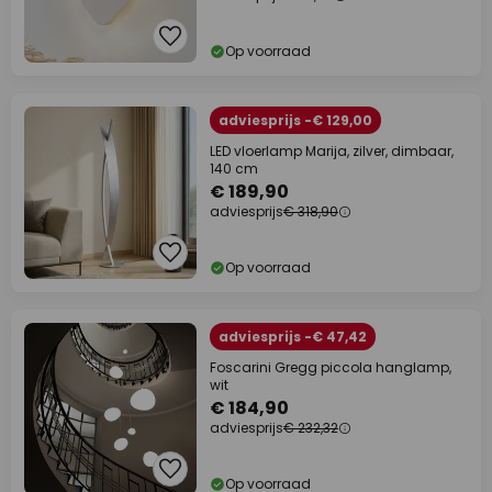
Op voorraad
adviesprijs -€ 129,00
LED vloerlamp Marija, zilver, dimbaar,
140 cm
€ 189,90
adviesprijs
€ 318,90
Op voorraad
adviesprijs -€ 47,42
Foscarini Gregg piccola hanglamp,
wit
€ 184,90
adviesprijs
€ 232,32
Op voorraad