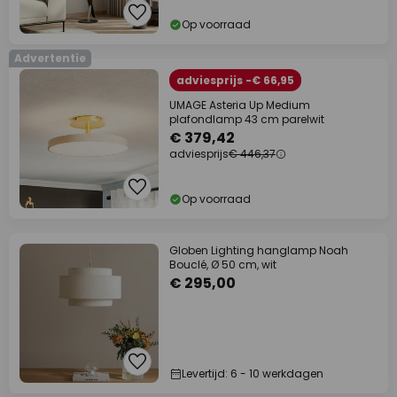
Op voorraad
Advertentie
adviesprijs -€ 66,95
UMAGE Asteria Up Medium
plafondlamp 43 cm parelwit
€ 379,42
adviesprijs
€ 446,37
Op voorraad
Globen Lighting hanglamp Noah
Bouclé, Ø 50 cm, wit
€ 295,00
Levertijd: 6 - 10 werkdagen