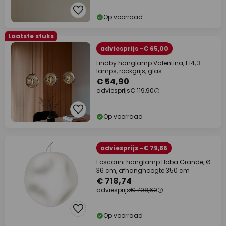
Op voorraad
Laatste stuks
adviesprijs -€ 65,00
Lindby hanglamp Valentina, E14, 3-
lamps, rookgrijs, glas
€ 54,90
adviesprijs
€ 119,90
Op voorraad
adviesprijs -€ 79,86
Foscarini hanglamp Hoba Grande, Ø
36 cm, afhanghoogte 350 cm
€ 718,74
adviesprijs
€ 798,60
Op voorraad