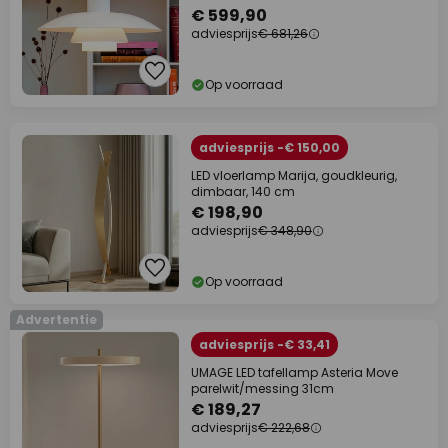
€ 599,90
adviesprijs
€ 681,26
Op voorraad
adviesprijs -€ 150,00
LED vloerlamp Marija, goudkleurig,
dimbaar, 140 cm
€ 198,90
adviesprijs
€ 348,90
Op voorraad
Advertentie
adviesprijs -€ 33,41
UMAGE LED tafellamp Asteria Move
parelwit/messing 31cm
€ 189,27
adviesprijs
€ 222,68