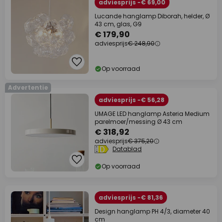
adviesprijs -€ 69,00
Lucande hanglamp Diborah, helder, Ø
43 cm, glas, G9
€ 179,90
adviesprijs
€ 248,90
Op voorraad
Advertentie
adviesprijs -€ 56,28
UMAGE LED hanglamp Asteria Medium
parelmoer/messing Ø 43 cm
€ 318,92
adviesprijs
€ 375,20
Datablad
Op voorraad
adviesprijs -€ 81,36
Design hanglamp PH 4/3, diameter 40
cm