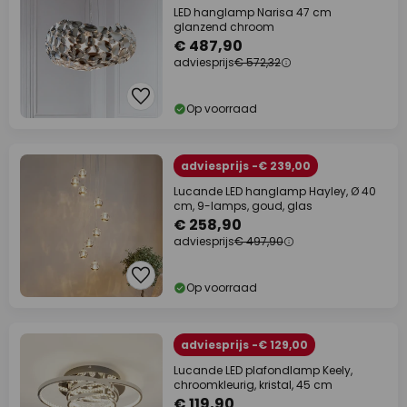
LED hanglamp Narisa 47 cm
glanzend chroom
€ 487,90
adviesprijs
€ 572,32
Op voorraad
adviesprijs -€ 239,00
Lucande LED hanglamp Hayley, Ø 40
cm, 9-lamps, goud, glas
€ 258,90
adviesprijs
€ 497,90
Op voorraad
adviesprijs -€ 129,00
Lucande LED plafondlamp Keely,
chroomkleurig, kristal, 45 cm
€ 119,90