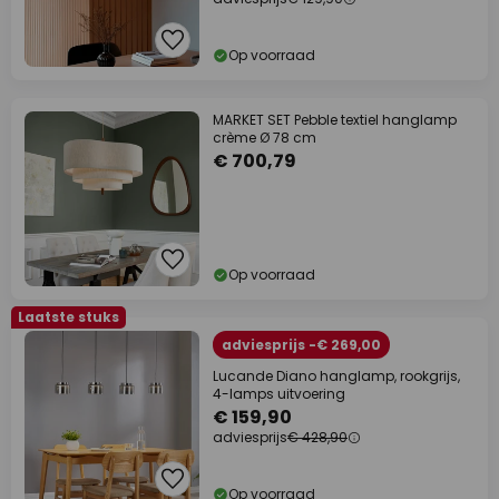
Op voorraad
MARKET SET Pebble textiel hanglamp
crème Ø 78 cm
€ 700,79
Op voorraad
Laatste stuks
adviesprijs -€ 269,00
Lucande Diano hanglamp, rookgrijs,
4-lamps uitvoering
€ 159,90
adviesprijs
€ 428,90
Op voorraad