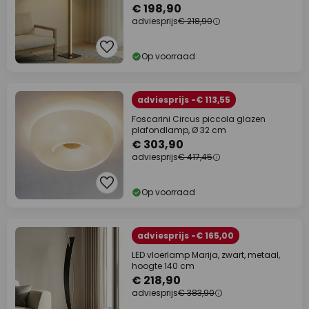
€ 198,90
adviesprijs
€ 218,90
Op voorraad
adviesprijs -€ 113,55
Foscarini Circus piccola glazen
plafondlamp, Ø 32 cm
€ 303,90
adviesprijs
€ 417,45
Op voorraad
adviesprijs -€ 165,00
LED vloerlamp Marija, zwart, metaal,
hoogte 140 cm
€ 218,90
adviesprijs
€ 383,90