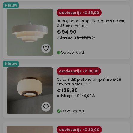
Nieuw
adviesprijs -€ 35,00
Lindby hanglamp Tivra, glanzend wit,
Ø 35 cm, metaal
€ 94,90
adviesprijs
€ 129,90
Op voorraad
Nieuw
adviesprijs -€ 10,00
Quitani LED plafondlamp Shiro, Ø 28
cm, hout/glas, CCT
€ 139,90
adviesprijs
€ 149,90
Op voorraad
adviesprijs -€ 30,00