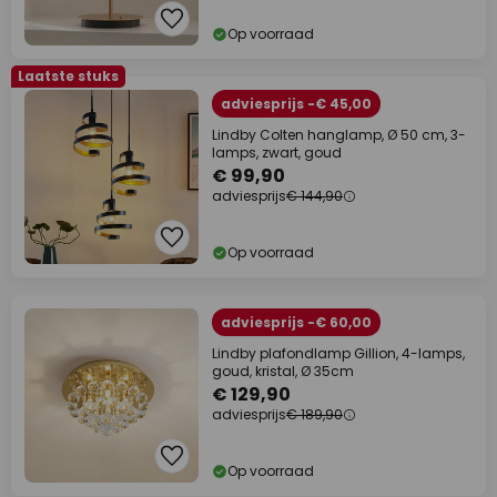
Op voorraad
Laatste stuks
adviesprijs -€ 45,00
Lindby Colten hanglamp, Ø 50 cm, 3-
lamps, zwart, goud
€ 99,90
adviesprijs
€ 144,90
Op voorraad
adviesprijs -€ 60,00
Lindby plafondlamp Gillion, 4-lamps,
goud, kristal, Ø 35cm
€ 129,90
adviesprijs
€ 189,90
Op voorraad