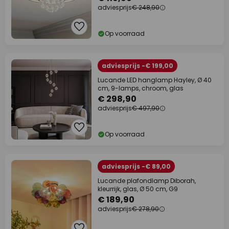
adviesprijs
€ 248,90
Op voorraad
adviesprijs -€ 199,00
Lucande LED hanglamp Hayley, Ø 40
cm, 9-lamps, chroom, glas
€ 298,90
adviesprijs
€ 497,90
Op voorraad
adviesprijs -€ 89,00
Lucande plafondlamp Diborah,
kleurrijk, glas, Ø 50 cm, G9
€ 189,90
adviesprijs
€ 278,90