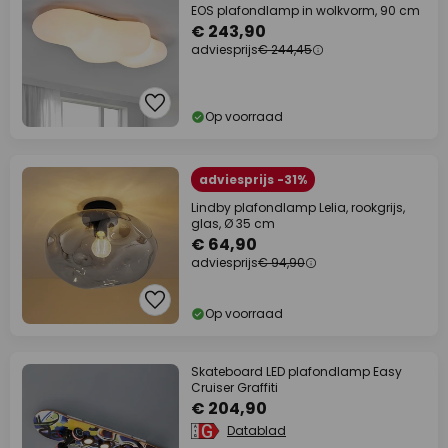
EOS plafondlamp in wolkvorm, 90 cm
€ 243,90
adviesprijs
€ 244,45
Op voorraad
adviesprijs -31%
Lindby plafondlamp Lelia, rookgrijs,
glas, Ø 35 cm
€ 64,90
adviesprijs
€ 94,90
Op voorraad
Skateboard LED plafondlamp Easy
Cruiser Graffiti
€ 204,90
Datablad