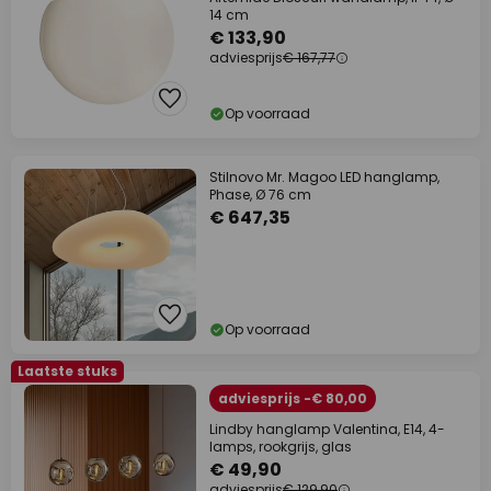
14 cm
€ 133,90
adviesprijs
€ 167,77
Op voorraad
Stilnovo Mr. Magoo LED hanglamp,
Phase, Ø 76 cm
€ 647,35
Op voorraad
Laatste stuks
adviesprijs -€ 80,00
Lindby hanglamp Valentina, E14, 4-
lamps, rookgrijs, glas
€ 49,90
adviesprijs
€ 129,90