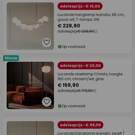
adviesprijs -€ 10,00
Lucande hanglamp Isandro, 95 cm,
goud, wit, 7-lamps, G9
€ 228,90
adviesprijs
€ 238,90
Op voorraad
Nieuw
adviesprijs -€ 20,00
Lucande vloerlamp Christo, hoogte
160 cm, chroom/wit, glas
€ 159,90
adviesprijs
€ 179,90
Op voorraad
adviesprijs -€ 49,00
Lucande hanglamp Isandro, zwart /