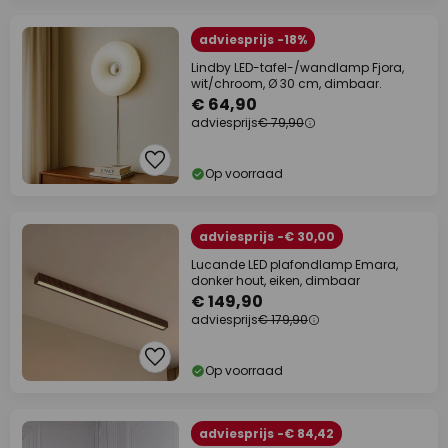
adviesprijs -18%
Lindby LED-tafel-/wandlamp Fjora,
wit/chroom, Ø 30 cm, dimbaar.
€ 64,90
adviesprijs
€ 79,90
Op voorraad
adviesprijs -€ 30,00
Lucande LED plafondlamp Emara,
donker hout, eiken, dimbaar
€ 149,90
adviesprijs
€ 179,90
Op voorraad
adviesprijs -€ 84,42