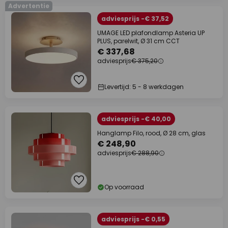
Advertentie
adviesprijs -€ 37,52
UMAGE LED plafondlamp Asteria UP
PLUS, parelwit, Ø 31 cm CCT
€ 337,68
adviesprijs
€ 375,20
Levertijd: 5 - 8 werkdagen
adviesprijs -€ 40,00
Hanglamp Filo, rood, Ø 28 cm, glas
€ 248,90
adviesprijs
€ 288,90
Op voorraad
adviesprijs -€ 0,55