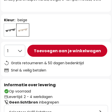
de
afbeeldingen-
gallerij
Kleur:
beige
Toevoegen aan je winkelwagen
1
Gratis retourneren & 50 dagen bedenktijd
Snel & veilig betalen
Informatie over levering
Op voorraad
Levertijd: 2 - 4 werkdagen
Geen lichtbron
inbegrepen