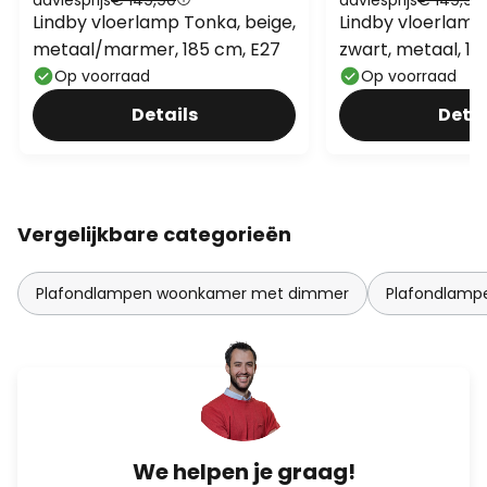
Lindby vloerlamp Tonka, beige,
Lindby vloerlamp
metaal/marmer, 185 cm, E27
zwart, metaal, 18
Op voorraad
Op voorraad
Details
Detai
Vergelijkbare categorieën
Plafondlampen woonkamer met dimmer
Plafondlam
We helpen je graag!