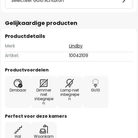
Selecteer GU10 lichtbron
Gelijkaardige producten
Productdetails
Merk
Lindby
Artikel:
10042109
Productvoordelen
Dimbaar
Dimmer
Lamp niet
GU10
niet
inbegrepe
inbegrepe
n
n
Perfect voor deze kamers
Hal
Woonkam