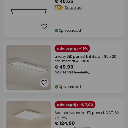
€ 40,66
Datablad
Op voorraad
adviesprijs -16%
Lindby LED paneel Enhife, wit, 80 x 20
cm, metaal, 4.000 K
€ 49,90
adviesprijs
€ 59,90
Op voorraad
adviesprijs -€ 7,00
Arcchio Lysander LED paneel, CCT, 62
cm, wit
€ 124,90