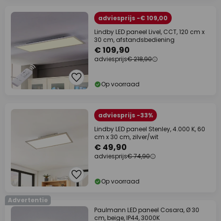
adviesprijs -€ 109,00
Lindby LED paneel Livel, CCT, 120 cm x
30 cm, afstandsbediening
€ 109,90
adviesprijs
€ 218,90
Op voorraad
adviesprijs -33%
Lindby LED paneel Stenley, 4.000 K, 60
cm x 30 cm, zilver/wit
€ 49,90
adviesprijs
€ 74,90
Op voorraad
Advertentie
Paulmann LED paneel Cosara, Ø 30
cm, beige, IP44, 3000K