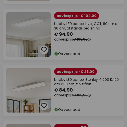
adviesprijs -€ 104,00
Lindby LED paneel Livel, CCT, 80 cm x
30 cm, afstandsbediening
€ 94,90
adviesprijs
€ 198,90
Op voorraad
adviesprijs -€ 25,00
Lindby LED paneel Stenley, 4.000 K, 120
cm x 30 cm, zilver/wit
€ 84,90
adviesprijs
€ 109,90
Op voorraad