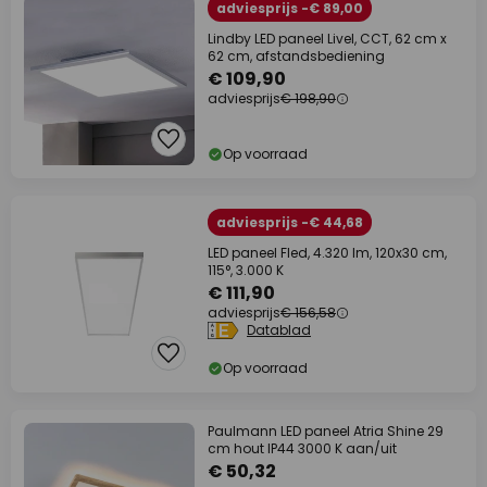
adviesprijs -€ 89,00
Lindby LED paneel Livel, CCT, 62 cm x
62 cm, afstandsbediening
€ 109,90
adviesprijs
€ 198,90
Op voorraad
adviesprijs -€ 44,68
LED paneel Fled, 4.320 lm, 120x30 cm,
115°, 3.000 K
€ 111,90
adviesprijs
€ 156,58
Datablad
Op voorraad
Paulmann LED paneel Atria Shine 29
cm hout IP44 3000 K aan/uit
€ 50,32