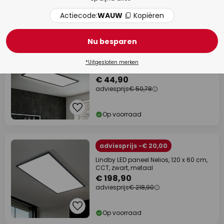
Actiecode:
WAUW
Kopiëren
Op voorraad
Advertentie
Nu besparen
adviesprijs -11%
LED opbouwpaneel Slim 58x20cm
*Uitgesloten merken
aan/uit 4.000K zwart
€ 44,90
adviesprijs
€ 50,78
Op voorraad
adviesprijs -€ 20,00
Lindby LED paneel Nelios, 120 x 60 cm,
CCT, zwart, metaal
€ 198,90
adviesprijs
€ 218,90
Op voorraad