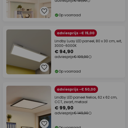
adviesprijs
€ 131,90
Op voorraad
adviesprijs -€ 15,00
Lindby Luay LED paneel, 80 x 30 cm, wit,
3000-6000K
€ 94,90
adviesprijs
€ 109,90
Op voorraad
adviesprijs -€ 50,00
Lindby LED paneel Nelios, 62 x 62 cm,
CCT, zwart, metaal
€ 99,90
adviesprijs
€ 149,90
Op voorraad