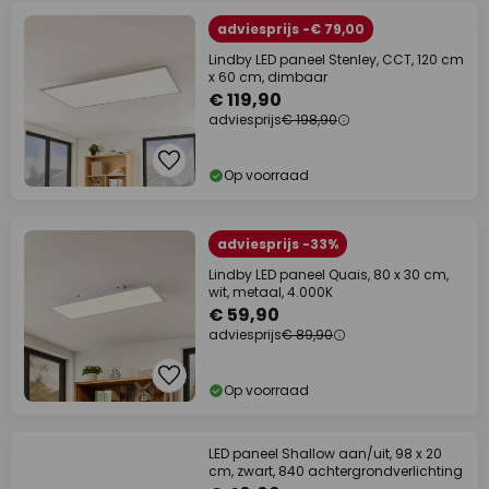
adviesprijs -€ 79,00
Lindby LED paneel Stenley, CCT, 120 cm
x 60 cm, dimbaar
€ 119,90
adviesprijs
€ 198,90
Op voorraad
adviesprijs -33%
Lindby LED paneel Quais, 80 x 30 cm,
wit, metaal, 4.000K
€ 59,90
adviesprijs
€ 89,90
Op voorraad
LED paneel Shallow aan/uit, 98 x 20
cm, zwart, 840 achtergrondverlichting