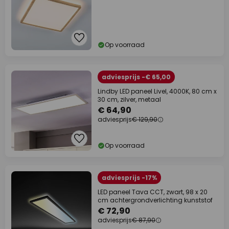
Op voorraad
adviesprijs -€ 65,00
Lindby LED paneel Livel, 4000K, 80 cm x
30 cm, zilver, metaal
€ 64,90
adviesprijs
€ 129,90
Op voorraad
adviesprijs -17%
LED paneel Tava CCT, zwart, 98 x 20
cm achtergrondverlichting kunststof
€ 72,90
adviesprijs
€ 87,90