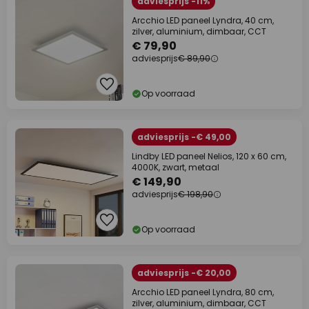
adviesprijs -11%
Arcchio LED paneel Lyndra, 40 cm,
zilver, aluminium, dimbaar, CCT
€ 79,90
adviesprijs
€ 89,90
Op voorraad
adviesprijs -€ 49,00
Lindby LED paneel Nelios, 120 x 60 cm,
4000K, zwart, metaal
€ 149,90
adviesprijs
€ 198,90
Op voorraad
adviesprijs -€ 20,00
Arcchio LED paneel Lyndra, 80 cm,
zilver, aluminium, dimbaar, CCT