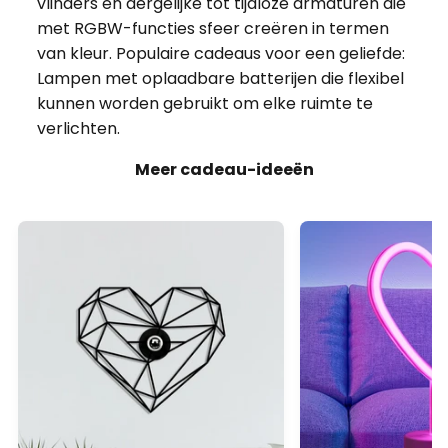
verlichten.
Meer cadeau-ideeën
adviesprijs -16%
adviesprijs -7%
€ 49,90
€ 15,90
adviesprijs
€ 59,90
adviesprijs
€ 17,23