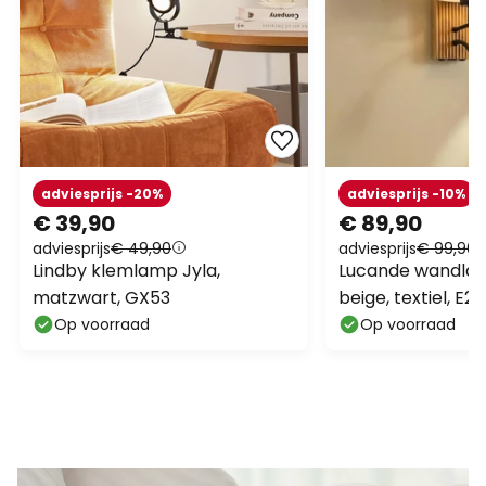
adviesprijs -20%
adviesprijs -10%
€ 39,90
€ 89,90
adviesprijs
€ 49,90
adviesprijs
€ 99,90
Lindby klemlamp Jyla,
Lucande wandlam
matzwart, GX53
beige, textiel, E27
leeslampje
Op voorraad
Op voorraad