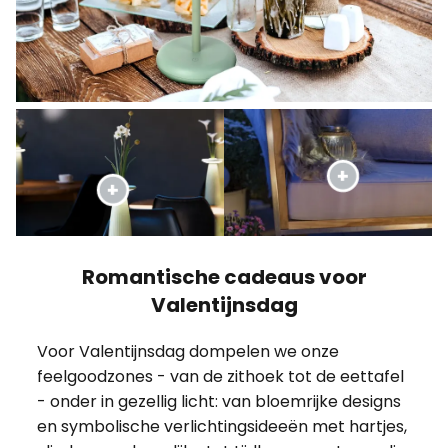
Romantische cadeaus voor
Valentijnsdag
Voor Valentijnsdag dompelen we onze
feelgoodzones - van de zithoek tot de eettafel
- onder in gezellig licht: van bloemrijke designs
en symbolische verlichtingsideeën met hartjes,
vlinders en dergelijke tot tijdloze armaturen die
met RGBW-functies sfeer creëren in termen
van kleur. Populaire cadeaus voor een geliefde:
Lampen met oplaadbare batterijen die flexibel
kunnen worden gebruikt om elke ruimte te