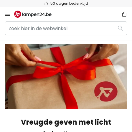
Top reviews bij Trustpilot
Ga
naar
Zoek
de
ken
Zoek
hier
inhoud
in
de
webwinkel
Vreugde geven met licht