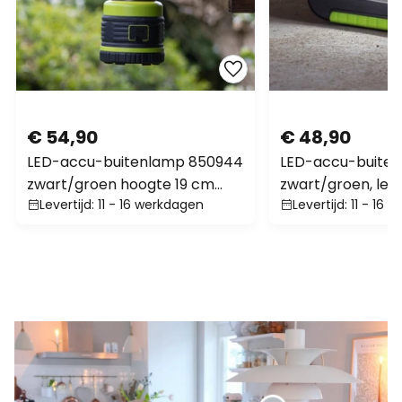
€ 54,90
€ 48,90
LED-accu-buitenlamp 850944
LED-accu-buiten
zwart/groen hoogte 19 cm
zwart/groen, len
Levertijd: 11 - 16 werkdagen
Levertijd: 11 - 16
kunststof