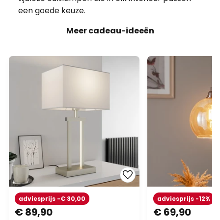
adviesprijs -€ 30,00
adviesprijs -12%
€ 89,90
€ 69,90
adviesprijs
€ 119,90
adviesprijs
€ 79,90
Lindby tafellamp Sigurd, wit,
Hanglamp Goud 
stof, hoogte 54cm, E27
glas Ø20cm
Op voorraad
Op voorraad