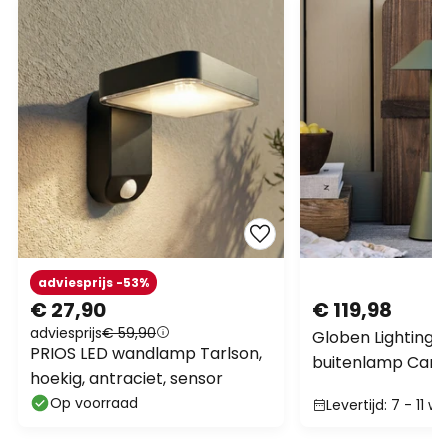
adviesprijs -53%
€ 27,90
€ 119,98
adviesprijs
€ 59,90
Globen Lighting 
PRIOS LED wandlamp Tarlson,
buitenlamp Canne
hoekig, antraciet, sensor
IP54
Op voorraad
Levertijd: 7 - 11 