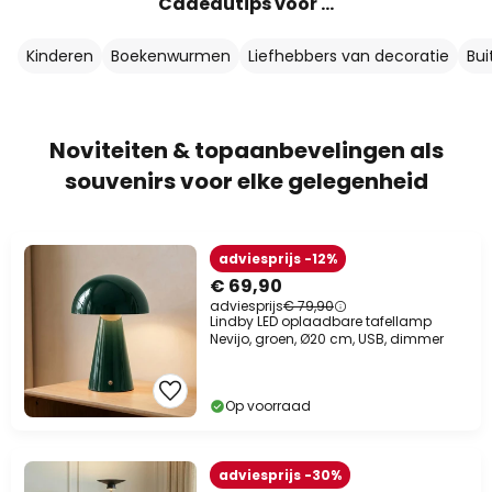
Cadeautips voor …
Kinderen
Boekenwurmen
Liefhebbers van decoratie
Bui
Noviteiten & topaanbevelingen als
souvenirs voor elke gelegenheid
adviesprijs -12%
€ 69,90
adviesprijs
€ 79,90
Lindby LED oplaadbare tafellamp
Nevijo, groen, Ø20 cm, USB, dimmer
Op voorraad
adviesprijs -30%