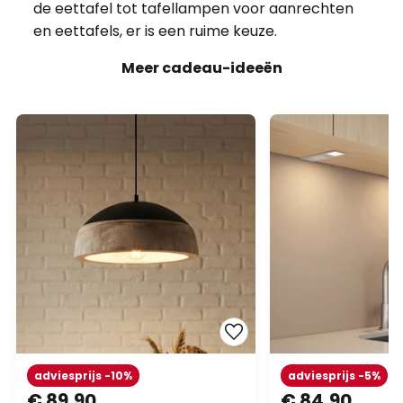
adviesprijs -10%
adviesprijs -5%
€ 89,90
€ 84,90
adviesprijs
€ 99,90
adviesprijs
€ 89,90
Lucande hanglamp Leivar, Ø
Arcchio LED meub
35 cm, hout/zwart, E27
Nortra, set van 3, 
aluminiumkleurig
Op voorraad
Op voorraad