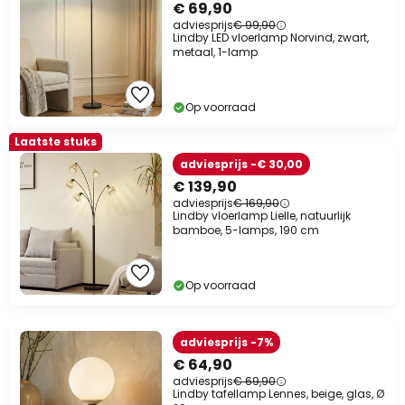
€ 69,90
adviesprijs
€ 99,90
Lindby LED vloerlamp Norvind, zwart,
metaal, 1-lamp
Op voorraad
Laatste stuks
adviesprijs -€ 30,00
€ 139,90
adviesprijs
€ 169,90
Lindby vloerlamp Lielle, natuurlijk
bamboe, 5-lamps, 190 cm
Op voorraad
adviesprijs -7%
€ 64,90
adviesprijs
€ 69,90
Lindby tafellamp Lennes, beige, glas, Ø