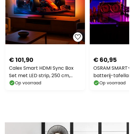
€ 101,90
€ 60,95
Calex Smart HDMI Sync Box
OSRAM SMART+ W
Set met LED strip, 250 cm,
batterij-tafella
RGBW
donkergrijs IP44
Op voorraad
Op voorraad