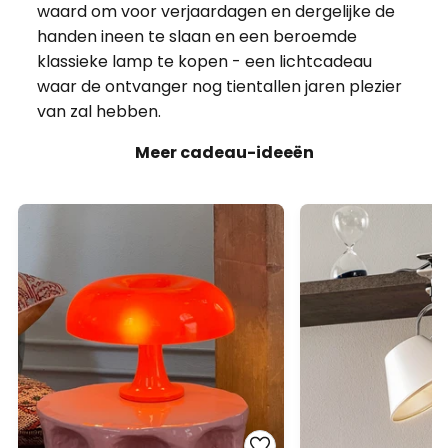
Meer cadeau-ideeën
adviesprijs -€ 40,62
adviesprijs -€ 38,2
€ 172,90
€ 154,90
adviesprijs
€ 213,52
adviesprijs
€ 193,18
Artemide Nessino -
Artemide Tolome