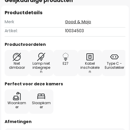
Gelijkaardige producten
Productdetails
Merk
Good & Mojo
Artikel:
10034503
Productvoordelen
Niet
Lamp niet
E27
Kabel
Type C -
dimbaar
inbegrepe
inschakele
Eurostekker
n
n
Perfect voor deze kamers
Woonkam
Slaapkam
er
er
Afmetingen