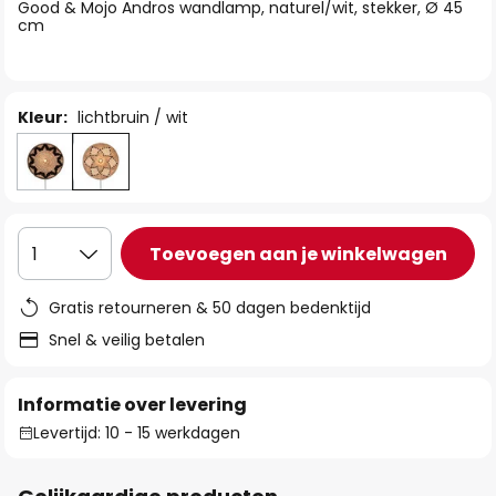
van
Good & Mojo Andros wandlamp, naturel/wit, stekker, Ø 45
cm
de
afbeeldingen-
gallerij
Kleur:
lichtbruin / wit
Toevoegen aan je winkelwagen
1
Gratis retourneren & 50 dagen bedenktijd
Snel & veilig betalen
Informatie over levering
Levertijd: 10 - 15 werkdagen