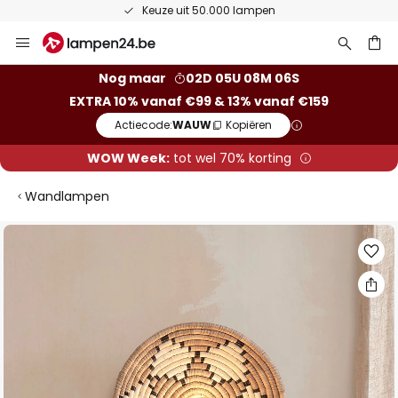
Keuze uit 50.000 lampen
Ga
naar
de
ken
Nog maar
02D 05U 08M 05S
inhoud
EXTRA 10% vanaf €99 & 13% vanaf €159
Actiecode:
WAUW
Kopiëren
WOW Week:
tot wel 70% korting
Wandlampen
Ga
naar
het
einde
van
de
afbeeldingen-
gallerij