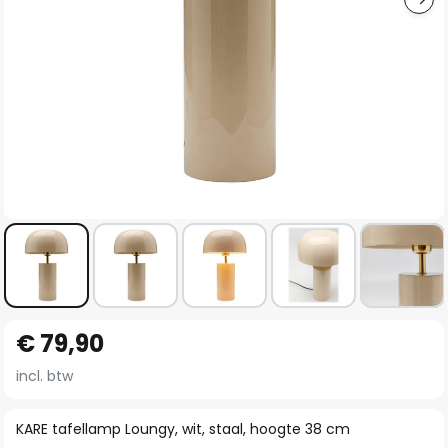
Ga
€ 79,90
naar
het
incl. btw
begin
van
KARE tafellamp Loungy, wit, staal, hoogte 38 cm