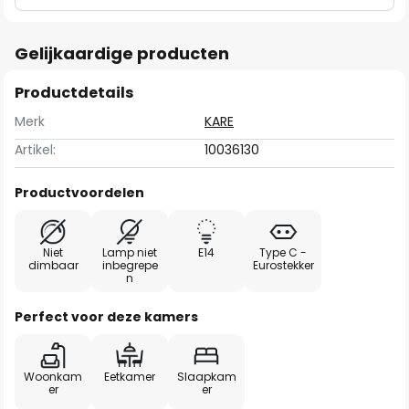
Gelijkaardige producten
Productdetails
Merk
KARE
Artikel:
10036130
Productvoordelen
Niet
Lamp niet
E14
Type C -
dimbaar
inbegrepe
Eurostekker
n
Perfect voor deze kamers
Woonkam
Eetkamer
Slaapkam
er
er