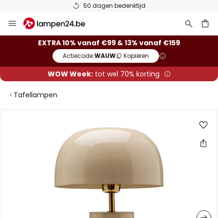
50 dagen bedenktijd
Ga
naar
de
ken
EXTRA 10% vanaf €99 & 13% vanaf €159
inhoud
Actiecode:
WAUW
Kopiëren
WOW Week:
tot wel 70% korting
Tafellampen
Ga
naar
het
einde
van
de
afbeeldingen-
gallerij