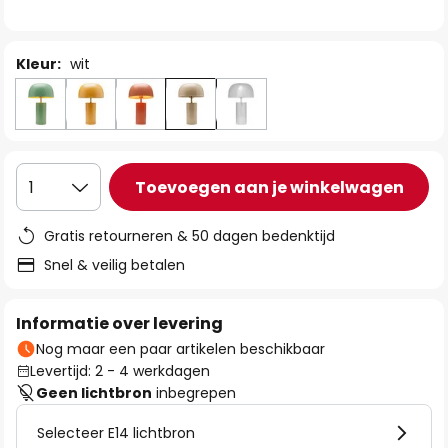
de
afbeeldingen-
gallerij
Kleur:
wit
Toevoegen aan je winkelwagen
1
Gratis retourneren & 50 dagen bedenktijd
Snel & veilig betalen
Informatie over levering
Nog maar een paar artikelen beschikbaar
Levertijd: 2 - 4 werkdagen
Geen lichtbron
inbegrepen
Selecteer E14 lichtbron