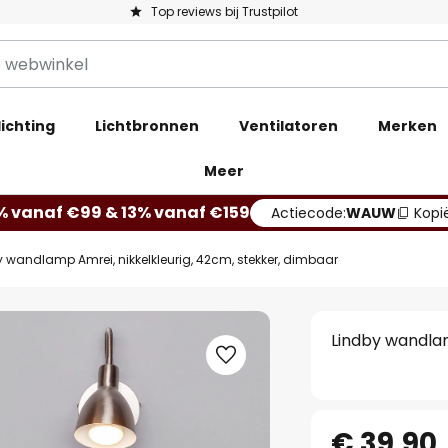
Top reviews bij Trustpilot
ichting
Lichtbronnen
Ventilatoren
Merken
Meer
% vanaf €99 & 13% vanaf €159
Actiecode:
WAUW
Kopi
y wandlamp Amrei, nikkelkleurig, 42cm, stekker, dimbaar
Lindby wandlam
€ 39,90