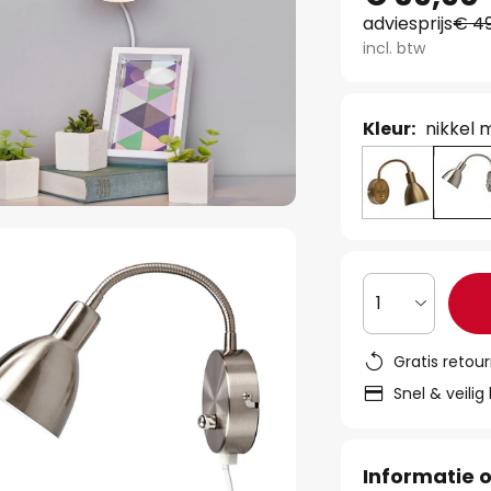
adviesprijs
€ 49
incl. btw
Kleur:
nikkel 
1
Gratis retou
Snel & veilig
Informatie o