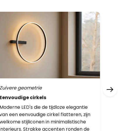
Zuivere geometrie
Bruin & 
Eenvoudige cirkels
Donkere
Moderne LED's die de tijdloze elegantie
Als je ru
van een eenvoudige cirkel flatteren, zijn
leven me
welkome stijliconen in minimalistische
Raumgest
interieurs. Strakke accenten ronden de
rustige 