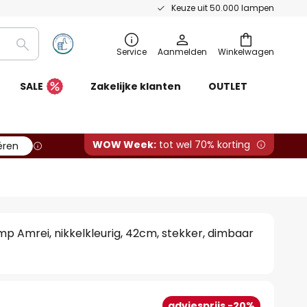
Keuze uit 50.000 lampen
Zoeken
Service
Aanmelden
Winkelwagen
SALE
Zakelijke klanten
OUTLET
WOW Week:
tot wel 70% korting
ëren
p Amrei, nikkelkleurig, 42cm, stekker, dimbaar
adviesprijs -20%