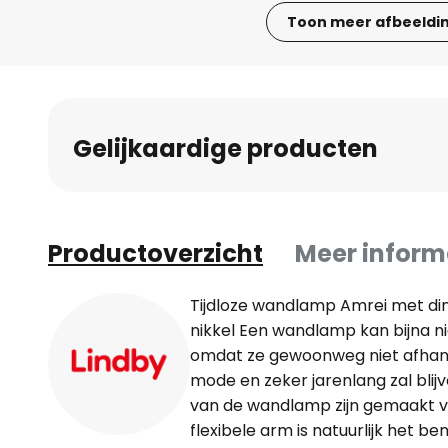
Toon meer afbeeldi
Ga
naar
het
begin
Gelijkaardige producten
van
de
afbeeldingen-
gallerij
Productoverzicht
Meer inform
Tijdloze wandlamp Amrei met di
nikkel Een wandlamp kan bijna nie
omdat ze gewoonweg niet afhank
mode en zeker jarenlang zal bli
van de wandlamp zijn gemaakt v
flexibele arm is natuurlijk het 