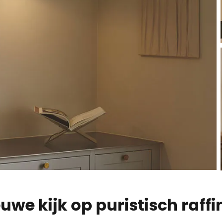
euwe kijk op puristisch raff