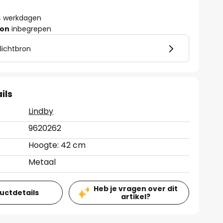
- 4 werkdagen
ron
inbegrepen
 lichtbron
ils
Lindby
9620262
Hoogte: 42 cm
Metaal
Heb je vragen over dit
ductdetails
artikel?