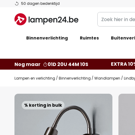
Ga
50 dagen bedenktijd
naar
Zoek
de
hier
inhoud
in
Binnenverlichting
Ruimtes
de
Buitenverl
webwinkel
EXTRA 10
Nog maar
01D 20U 44M 08S
Lampen en verlichting
Binnenverlichting
Wandlampen
Lindb
Ga
naar
% korting in bulk
het
einde
van
de